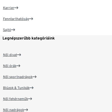
Karrier
Fenntarthatóság
Sajtó
Legnépszerűbb kategóriáink
Női divat
Női órák
Női sportnadrágok
Blúzok & Tunikák
Női fehérneműk
Női nadrágok