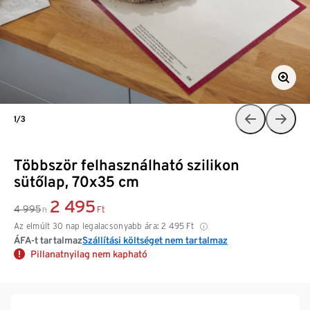
1/3
Többször felhasználható szilikon
sütőlap, 70x35 cm
2 495
4 995
Ft
Ft
Az elmúlt 30 nap legalacsonyabb ára:
2 495
Ft
ÁFA-t tartalmaz
Szállítási költséget nem tartalmaz
Pillanatnyilag nem kapható