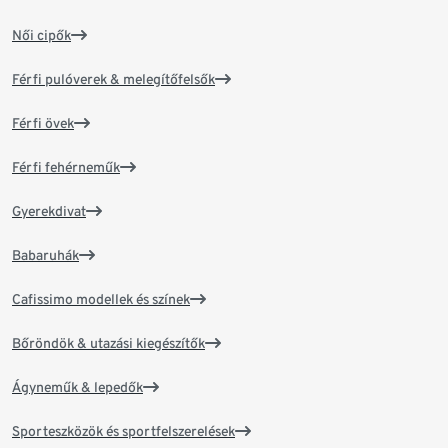
Női cipők
Férfi pulóverek & melegítőfelsők
Férfi övek
Férfi fehérneműk
Gyerekdivat
Babaruhák
Cafissimo modellek és színek
Bőröndök & utazási kiegészítők
Ágyneműk & lepedők
Sporteszközök és sportfelszerelések