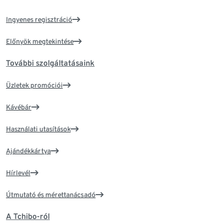
Ingyenes regisztráció
Előnyök megtekintése
További szolgáltatásaink
Üzletek promóciói
Kávébár
Használati utasítások
Ajándékkártya
Hírlevél
Útmutató és mérettanácsadó
A Tchibo-ról