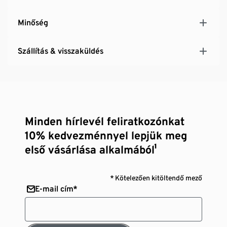
Minőség
Szállítás & visszaküldés
Minden hírlevél feliratkozónkat
10% kedvezménnyel lepjük meg
első vásárlása alkalmából¹
* Kötelezően kitöltendő mező
E-mail cím*