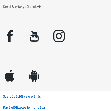
Kerti & erkélybútorok
facebook
youtube
instagram
appleinc
android
Szerződéstől való elállás
Kávé előfizetés felmondása