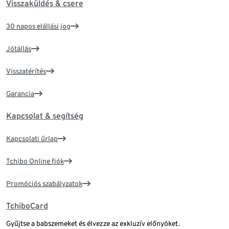
Visszaküldés & csere
30 napos elállási jog
Jótállás
Visszatérítés
Garancia
Kapcsolat & segítség
Kapcsolati űrlap
Tchibo Online fiók
Promóciós szabályzatok
TchiboCard
Gyűjtse a babszemeket és élvezze az exkluzív előnyöket.