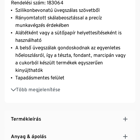
Rendelési szám: 183064
Szilikonbevonatú üvegszálas szövetből
Rányomtatott skálabeosztással a precíz
munkavégzés érdekében
Alátétként vagy a sütőpapír helyettesítéseként is
használható
A belső üvegszálak gondoskodnak az egyenletes
hőeloszlásról, így a tészta, fondant, marcipán vagy
a cukorból készült termékek egyszerűen
kinyújthatók
Tapadásmentes felület
Csúszásbiztos
Több megjelenítése
Szilikongyűrűvel a helytakarékos tároláshoz
Termékleírás
Anyag & ápolás