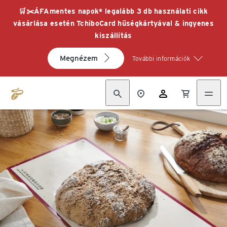
🛒✂️ÁFAmentes napok* legalább 3 db használati cikk
vásárlása esetén TchiboCard hűségkártyával & ingyenes
kiszállítás
Megnézem
További információk