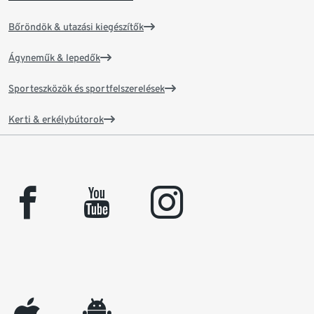
Bőröndök & utazási kiegészítők
Ágyneműk & lepedők
Sporteszközök és sportfelszerelések
Kerti & erkélybútorok
facebook
youtube
instagram