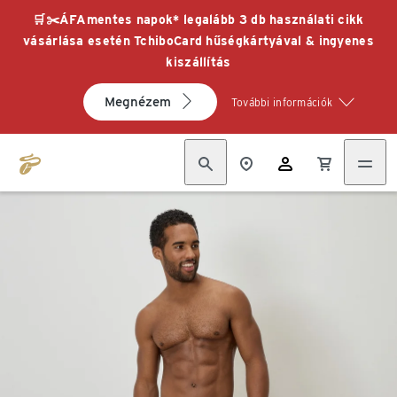
🛒✂️ÁFAmentes napok* legalább 3 db használati cikk
vásárlása esetén TchiboCard hűségkártyával & ingyenes
kiszállítás
Megnézem
További információk