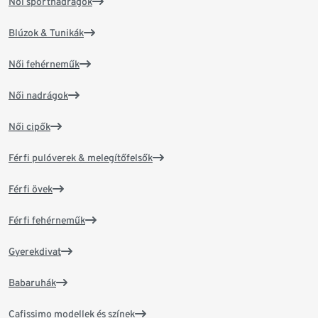
Női sportnadrágok
Blúzok & Tunikák
Női fehérneműk
Női nadrágok
Női cipők
Férfi pulóverek & melegítőfelsők
Férfi övek
Férfi fehérneműk
Gyerekdivat
Babaruhák
Cafissimo modellek és színek