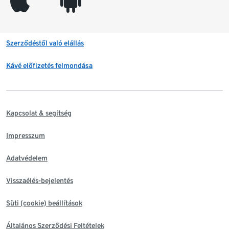
appleinc
android
Szerződéstől való elállás
Kávé előfizetés felmondása
Kapcsolat & segítség
Impresszum
Adatvédelem
Visszaélés-bejelentés
Süti (cookie) beállítások
Általános Szerződési Feltételek