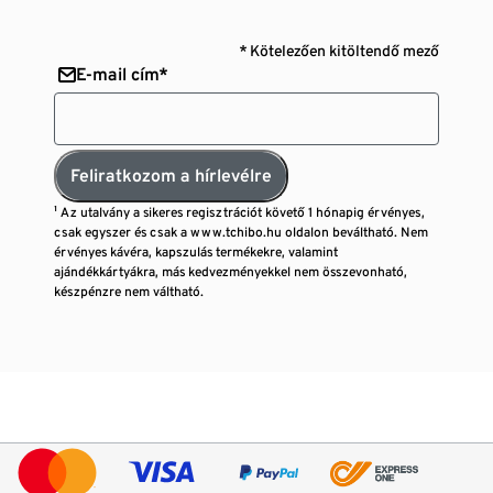
* Kötelezően kitöltendő mező
E-mail cím*
Feliratkozom a hírlevélre
¹ Az utalvány a sikeres regisztrációt követő 1 hónapig érvényes,
csak egyszer és csak a www.tchibo.hu oldalon beváltható. Nem
érvényes kávéra, kapszulás termékekre, valamint
ajándékkártyákra, más kedvezményekkel nem összevonható,
készpénzre nem váltható.