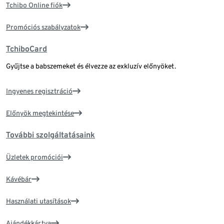
Tchibo Online fiók
Promóciós szabályzatok
TchiboCard
Gyűjtse a babszemeket és élvezze az exkluzív előnyöket.
Ingyenes regisztráció
Előnyök megtekintése
További szolgáltatásaink
Üzletek promóciói
Kávébár
Használati utasítások
Ajándékkártya