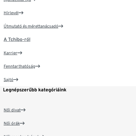
Hírlevél
Útmutató és mérettanácsadó
A Tchibo-ról
Karrier
Fenntarthatóság
Sajtó
Legnépszerűbb kategóriáink
Női divat
Női órák