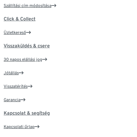
Szállítási cím módosítása
Click & Collect
Üzletkereső
Visszaküldés & csere
30 napos elállási jog
Jótállás
Visszatérítés
Garancia
Kapcsolat & segítség
Kapcsolati űrlap