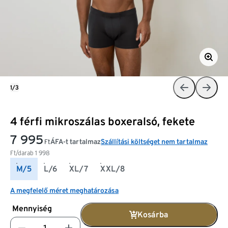
1/3
4 férfi mikroszálas boxeralsó, fekete
7 995
ÁFA-t tartalmaz
Szállítási költséget nem tartalmaz
Ft
Ft/darab
1 998
M/5
L/6
XL/7
XXL/8
A megfelelő méret meghatározása
Mennyiség
Kosárba