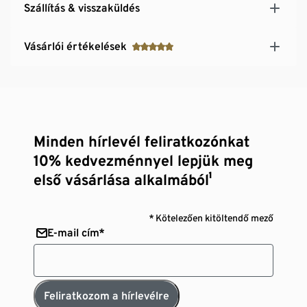
Szállítás & visszaküldés
Vásárlói értékelések
Minden hírlevél feliratkozónkat
10% kedvezménnyel lepjük meg
első vásárlása alkalmából¹
* Kötelezően kitöltendő mező
E-mail cím*
Feliratkozom a hírlevélre