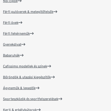
Női cipők
Férfi pulóverek & melegítőfelsők
Férfi övek
Férfi fehérneműk
Gyerekdivat
Babaruhák
Cafissimo modellek és színek
Bőröndök & utazási kiegészítők
Ágyneműk & lepedők
Sporteszközök és sportfelszerelések
Kerti & erkélybútorok