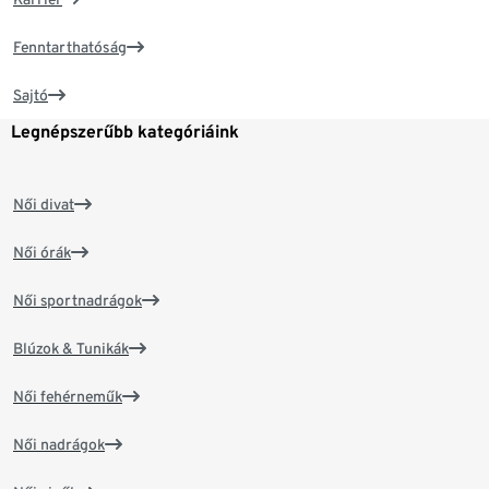
Fenntarthatóság
Sajtó
Legnépszerűbb kategóriáink
Női divat
Női órák
Női sportnadrágok
Blúzok & Tunikák
Női fehérneműk
Női nadrágok