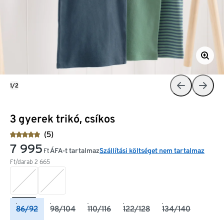
1/2
3 gyerek trikó, csíkos
(5)
7 995
ÁFA-t tartalmaz
Szállítási költséget nem tartalmaz
Ft
Ft/darab
2 665
86/92
98/104
110/116
122/128
134/140