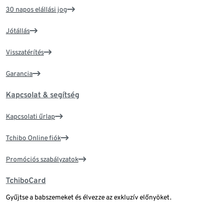
30 napos elállási jog
Jótállás
Visszatérítés
Garancia
Kapcsolat & segítség
Kapcsolati űrlap
Tchibo Online fiók
Promóciós szabályzatok
TchiboCard
Gyűjtse a babszemeket és élvezze az exkluzív előnyöket.