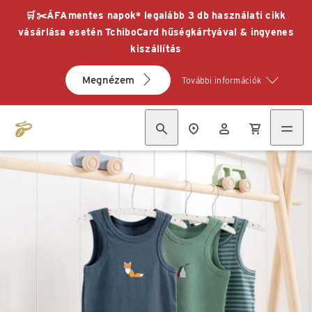
🛒✂️ÁFAmentes napok* legalább 3 db használati cikk
vásárlása esetén TchiboCard hűségkártyával & ingyenes
kiszállítás
Megnézem
További információk