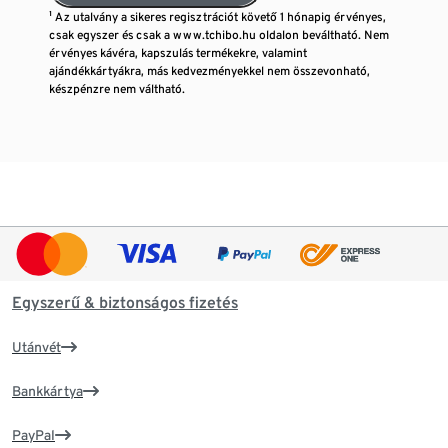
¹ Az utalvány a sikeres regisztrációt követő 1 hónapig érvényes,
csak egyszer és csak a www.tchibo.hu oldalon beváltható. Nem
érvényes kávéra, kapszulás termékekre, valamint
ajándékkártyákra, más kedvezményekkel nem összevonható,
készpénzre nem váltható.
Egyszerű & biztonságos fizetés
Utánvét
Bankkártya
PayPal