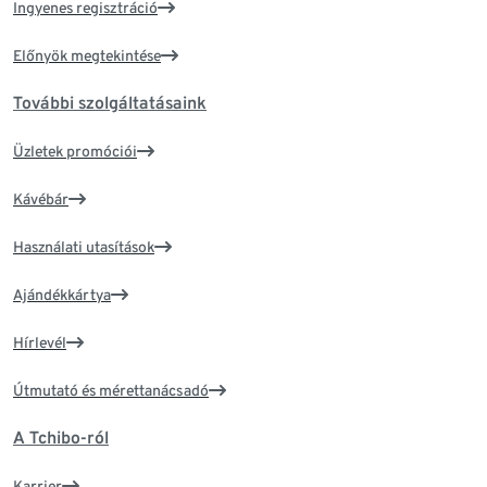
Ingyenes regisztráció
Előnyök megtekintése
További szolgáltatásaink
Üzletek promóciói
Kávébár
Használati utasítások
Ajándékkártya
Hírlevél
Útmutató és mérettanácsadó
A Tchibo-ról
Karrier