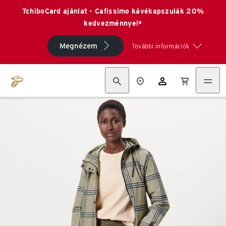
TchiboCard ajánlat - Cafissimo kávékapszulák 20%
kedvezménnyel*
Megnézem
További információk