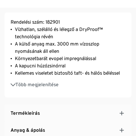
Rendelési szám: 182901
Vízhatlan, szélálló és lélegző a DryProof™
technológia révén
A külső anyag max. 3000 mm vízoszlop
nyomásának áll ellen
Környezetbarát evopel impregnálással
A kapucni húzózsinórral
Kellemes viseletet biztosító taft- és hálós béléssel
Rejtett cipzár a gombos szélvédő szegély mögött
Több megjelenítése
A kétutas cipzár kellően szabad mozgásról
gondoskodik
2 bevágott zseb oldalt
Az ujjvég patentgombbal
Termékleírás
A-vonalú szabás
Kockás nyomott mintával
Anyag & ápolás