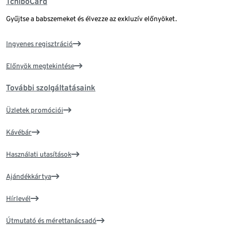
TchiboCard
Gyűjtse a babszemeket és élvezze az exkluzív előnyöket.
Ingyenes regisztráció
Előnyök megtekintése
További szolgáltatásaink
Üzletek promóciói
Kávébár
Használati utasítások
Ajándékkártya
Hírlevél
Útmutató és mérettanácsadó