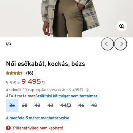
1/3
Női esőkabát, kockás, bézs
(16)
9 495
9 995
Ft
Ft
Az elmúlt 30 nap legalacsonyabb ára:
9 495
Ft
ÁFA-t tartalmaz
Szállítási költséget nem tartalmaz
36
38
40
42
44
46
48
A megfelelő méret meghatározása
Pillanatnyilag nem kapható