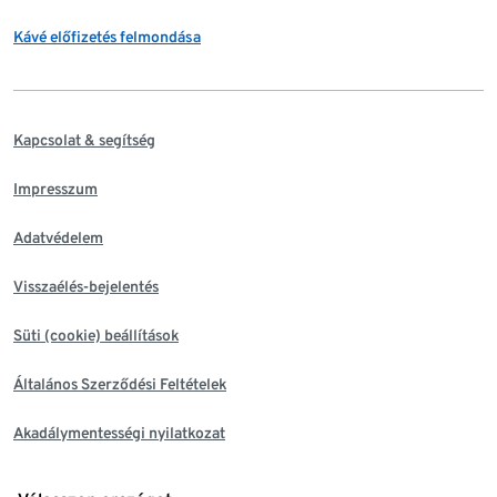
Kávé előfizetés felmondása
Kapcsolat & segítség
Impresszum
Adatvédelem
Visszaélés-bejelentés
Süti (cookie) beállítások
Általános Szerződési Feltételek
Akadálymentességi nyilatkozat