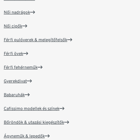
Női nadrágok
Női cipők
Férfi pulóverek & melegítőfelsők
Férfi övek
Férfi fehérneműk
Gyerekdivat
Babaruhák
Cafissimo modellek és színek
Bőröndök & utazási kiegészítők
Ágyneműk & lepedők