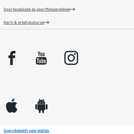
Sporteszközök és sportfelszerelések
Kerti & erkélybútorok
facebook
youtube
instagram
appleinc
android
Szerződéstől való elállás