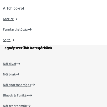
A Tchibo-ról
Karrier
Fenntarthatóság
Sajtó
Legnépszerűbb kategóriáink
Női divat
Női órák
Női sportnadrágok
Blúzok & Tunikák
Női fehérneműk