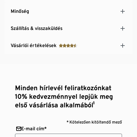
Minőség
Szállítás & visszaküldés
Vásárlói értékelések
Minden hírlevél feliratkozónkat
10% kedvezménnyel lepjük meg
első vásárlása alkalmából¹
* Kötelezően kitöltendő mező
E-mail cím*