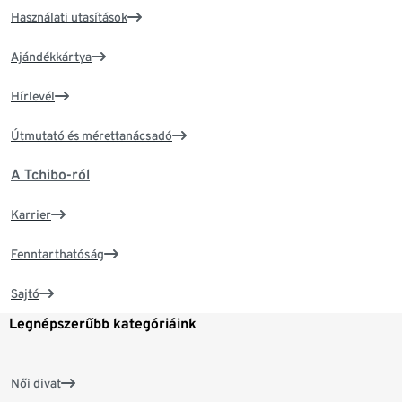
Használati utasítások
Ajándékkártya
Hírlevél
Útmutató és mérettanácsadó
A Tchibo-ról
Karrier
Fenntarthatóság
Sajtó
Legnépszerűbb kategóriáink
Női divat