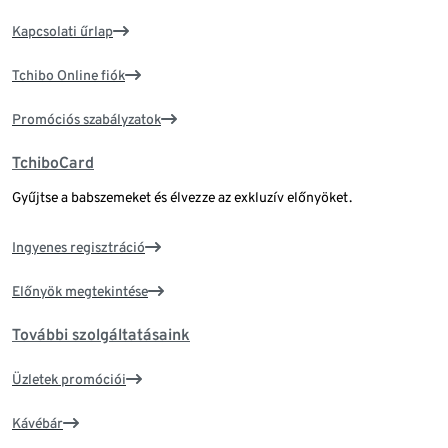
Kapcsolati űrlap
Tchibo Online fiók
Promóciós szabályzatok
TchiboCard
Gyűjtse a babszemeket és élvezze az exkluzív előnyöket.
Ingyenes regisztráció
Előnyök megtekintése
További szolgáltatásaink
Üzletek promóciói
Kávébár