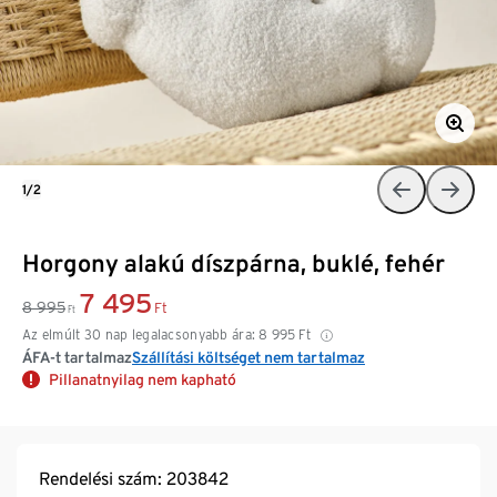
1/2
Horgony alakú díszpárna, buklé, fehér
7 495
8 995
Ft
Ft
Az elmúlt 30 nap legalacsonyabb ára:
8 995
Ft
ÁFA-t tartalmaz
Szállítási költséget nem tartalmaz
Pillanatnyilag nem kapható
Rendelési szám: 203842