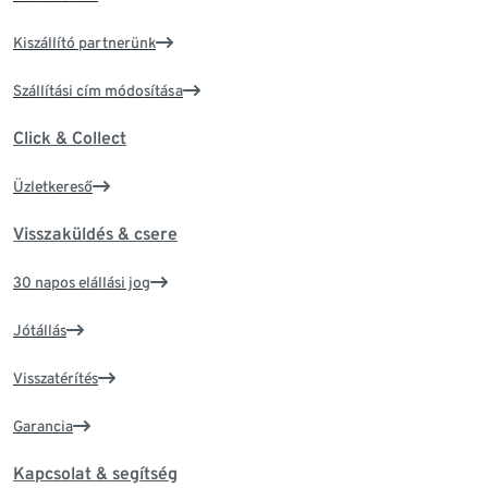
Kiszállító partnerünk
Szállítási cím módosítása
Click & Collect
Üzletkereső
Visszaküldés & csere
30 napos elállási jog
Jótállás
Visszatérítés
Garancia
Kapcsolat & segítség