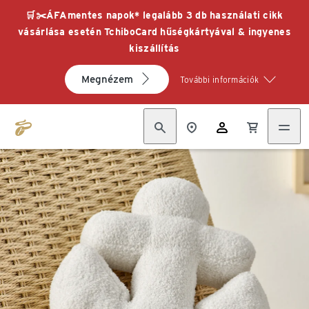
🛒✂️ÁFAmentes napok* legalább 3 db használati cikk
vásárlása esetén TchiboCard hűségkártyával & ingyenes
kiszállítás
Megnézem
További információk