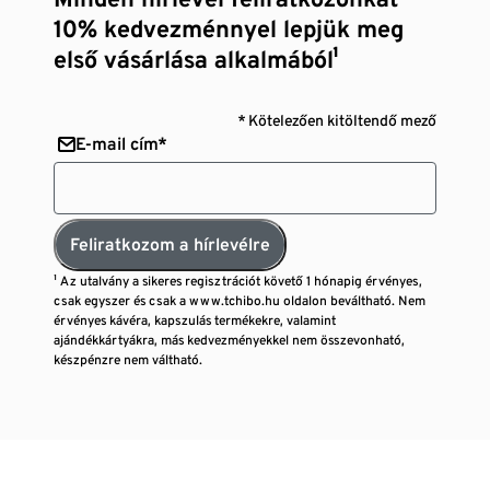
10% kedvezménnyel lepjük meg
első vásárlása alkalmából¹
* Kötelezően kitöltendő mező
E-mail cím*
Feliratkozom a hírlevélre
¹ Az utalvány a sikeres regisztrációt követő 1 hónapig érvényes,
csak egyszer és csak a www.tchibo.hu oldalon beváltható. Nem
érvényes kávéra, kapszulás termékekre, valamint
ajándékkártyákra, más kedvezményekkel nem összevonható,
készpénzre nem váltható.