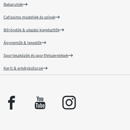
Babaruhák
Cafissimo modellek és színek
Bőröndök & utazási kiegészítők
Ágyneműk & lepedők
Sporteszközök és sportfelszerelések
Kerti & erkélybútorok
facebook
youtube
instagram