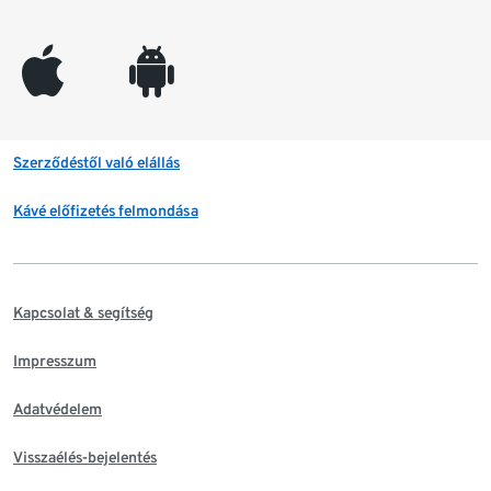
appleinc
android
Szerződéstől való elállás
Kávé előfizetés felmondása
Kapcsolat & segítség
Impresszum
Adatvédelem
Visszaélés-bejelentés