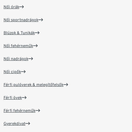
Női órák
Női sportnadrágok
Blúzok & Tunikák
Női fehérneműk
Női nadrágok
Női cipők
Férfi pulóverek & melegítőfelsők
Férfi övek
Férfi fehérneműk
Gyerekdivat