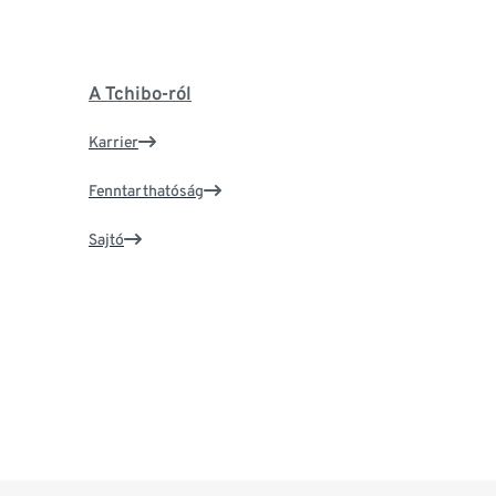
A Tchibo-ról
Karrier
Fenntarthatóság
Sajtó