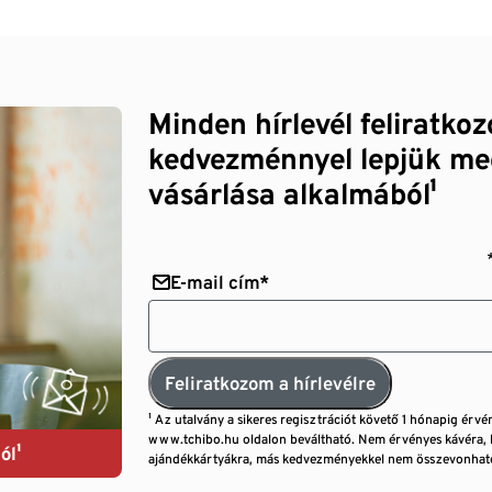
Minden hírlevél feliratko
kedvezménnyel lepjük me
vásárlása alkalmából¹
E-mail cím*
Feliratkozom a hírlevélre
¹ Az utalvány a sikeres regisztrációt követő 1 hónapig érvé
www.tchibo.hu oldalon beváltható. Nem érvényes kávéra, 
ól¹
ajándékkártyákra, más kedvezményekkel nem összevonható