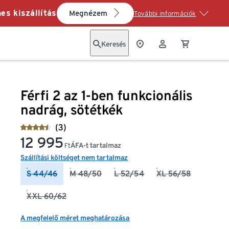
es kiszállítás
Megnézem
További információk
Keresés
Férfi 2 az 1-ben funkcionális
nadrág, sötétkék
(3)
12 995
ÁFA-t tartalmaz
Ft
Szállítási költséget nem tartalmaz
S 44/46
M 48/50
L 52/54
XL 56/58
XXL 60/62
A megfelelő méret meghatározása