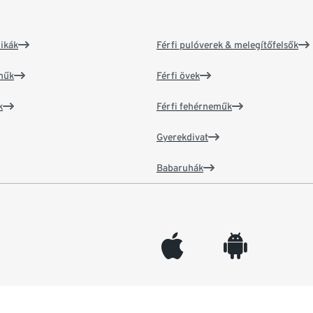
ikák
Férfi pulóverek & melegítőfelsők
műk
Férfi övek
k
Férfi fehérneműk
Gyerekdivat
Babaruhák
appleinc
android