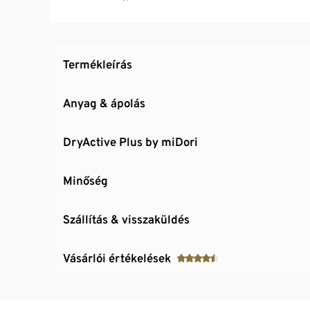
Övvel
Nadrágszárvég belső rejtett húzózsinórral
Termékleírás
Anyag & ápolás
DryActive Plus by miDori
Minőség
Szállítás & visszaküldés
Vásárlói értékelések