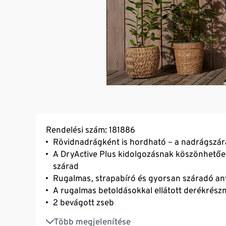
Rendelési szám: 181886
Rövidnadrágként is hordható – a nadrágszára
A DryActive Plus kidolgozásnak köszönhetőe
szárad
Rugalmas, strapabíró és gyorsan száradó an
A rugalmas betoldásokkal ellátott derékrész
2 bevágott zseb
Rávarrt, hajtókás zseb a nadrágszáron
Több megjelenítése