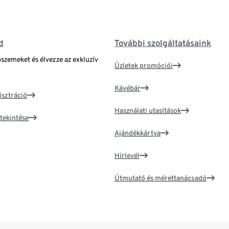
d
További szolgáltatásaink
bszemeket és élvezze az exkluzív
Üzletek promóciói
Kávébár
isztráció
Használati utasítások
tekintése
Ajándékkártya
Hírlevél
Útmutató és mérettanácsadó