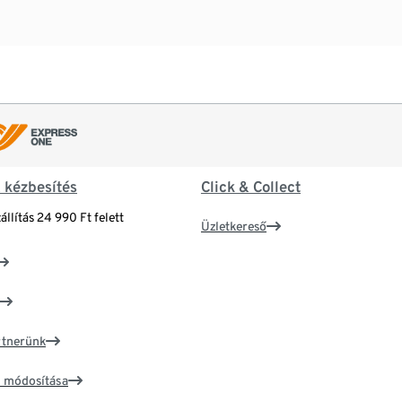
& kézbesítés
Click & Collect
állítás 24 990 Ft felett
Üzletkereső
artnerünk
ím módosítása