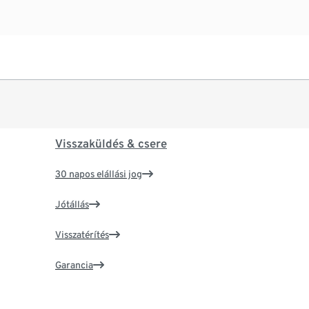
Visszaküldés & csere
30 napos elállási jog
Jótállás
Visszatérítés
Garancia