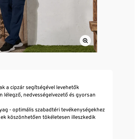
k a cipzár segítségével levehetők
n lélegző, nedvességelvezető és gyorsan
yag - optimális szabadtéri tevékenységekhez
nek köszönhetően tökéletesen illeszkedik