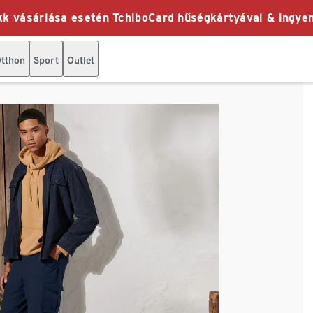
k vásárlása esetén TchiboCard hűségkártyával & ingyen
tthon
Sport
Outlet