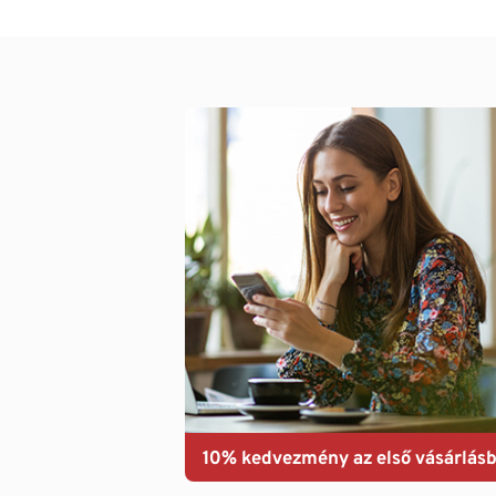
10% kedvezmény az első vásárlásb