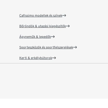
Cafissimo modellek és színek
Bőröndök & utazási kiegészítők
Ágyneműk & lepedők
Sporteszközök és sportfelszerelések
Kerti & erkélybútorok