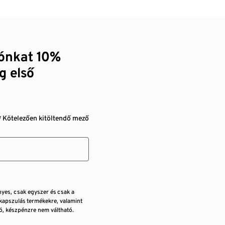
zónkat 10%
g első
* Kötelezően kitöltendő mező
nyes, csak egyszer és csak a
kapszulás termékekre, valamint
, készpénzre nem váltható.