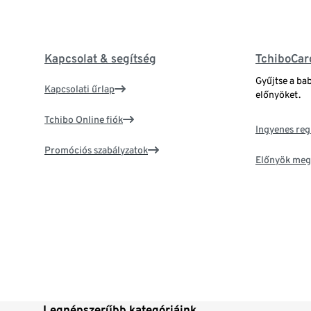
Kapcsolat & segítség
TchiboCar
Gyűjtse a ba
Kapcsolati űrlap
előnyöket.
Tchibo Online fiók
Ingyenes reg
Promóciós szabályzatok
Előnyök meg
Legnépszerűbb kategóriáink