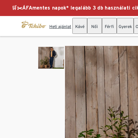
🛒✂️ÁFAmentes napok* legalább 3 db használati cik
Heti ajánlat
Kávé
Női
Férfi
Gyerek
O