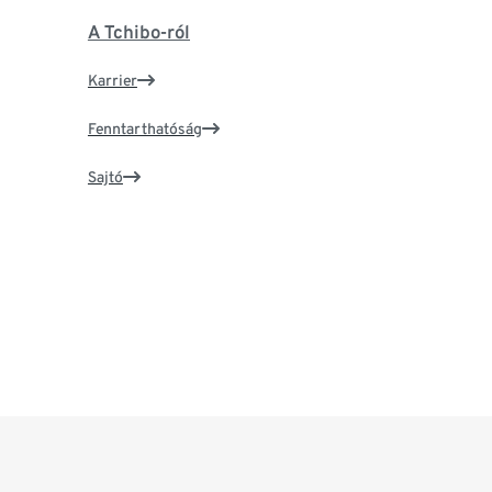
A Tchibo-ról
Karrier
Fenntarthatóság
Sajtó