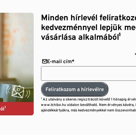
Minden hírlevél feliratko
kedvezménnyel lepjük me
vásárlása alkalmából¹
E-mail cím*
Feliratkozom a hírlevélre
¹ Az utalvány a sikeres regisztrációt követő 1 hónapig érvé
www.tchibo.hu oldalon beváltható. Nem érvényes kávéra, 
ól¹
ajándékkártyákra, más kedvezményekkel nem összevonható