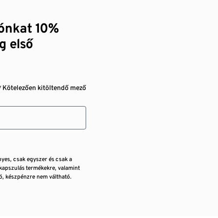
zónkat 10%
g első
* Kötelezően kitöltendő mező
nyes, csak egyszer és csak a
kapszulás termékekre, valamint
, készpénzre nem váltható.