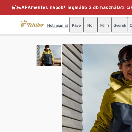
🛒✂️ÁFAmentes napok* legalább 3 db használati cik
Heti ajánlat
Kávé
Női
Férfi
Gyerek
O