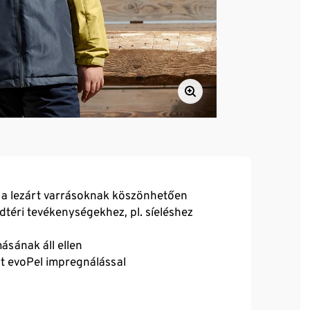
 a lezárt varrásoknak köszönhetően
badtéri tevékenységekhez, pl. síeléshez
sának áll ellen
t evoPel impregnálással
léssel - ideális gyerekdzseki téli szettekhez