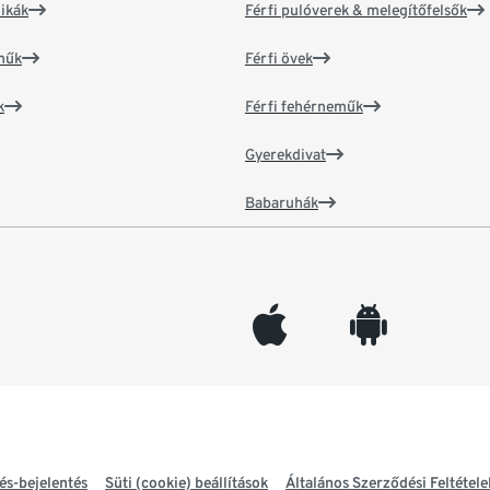
ikák
Férfi pulóverek & melegítőfelsők
műk
Férfi övek
k
Férfi fehérneműk
Gyerekdivat
Babaruhák
appleinc
android
és-bejelentés
Süti (cookie) beállítások
Általános Szerződési Feltétele