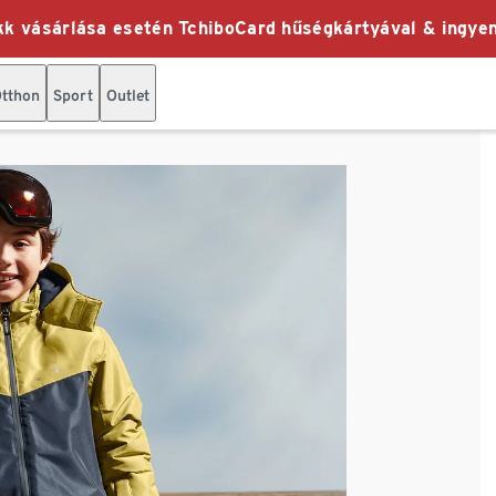
k vásárlása esetén TchiboCard hűségkártyával & ingyen
tthon
Sport
Outlet