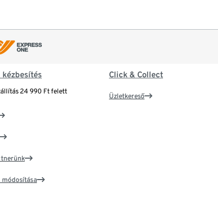
& kézbesítés
Click & Collect
állítás 24 990 Ft felett
Üzletkereső
artnerünk
ím módosítása