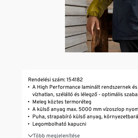
Rendelési szám: 154182
A High Performance laminált rendszernek és
vízhatlan, szélálló és lélegző - optimális sza
Meleg köztes termoréteg
A külső anyag max. 5000 mm vízoszlop nyomá
Puha, strapabíró külső anyag, környezetbará
Legombolható kapucni
Kapucni, gallér és hátrész meleg mikropolár bé
Több megjelenítése