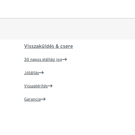
Visszaküldés & csere
30 napos elállási jog
Jótállás
Visszatérítés
Garancia