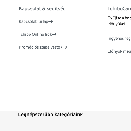
Kapcsolat & segítség
TchiboCar
Gyűjtse a ba
Kapcsolati űrlap
előnyöket.
Tchibo Online fiók
Ingyenes reg
Promóciós szabályzatok
Előnyök meg
Legnépszerűbb kategóriáink