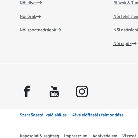
Női divat
Blúzok & Tun
Női órák
Női fehérne
Női sportnadrágok
Női nadrágo
Női cipők
facebook
youtube
instagram
Szerződéstől való elállás
Kávé előfizetés felmondása
Kapcsolat & segítség
Impresszum
Adatvédelem
Visszaél