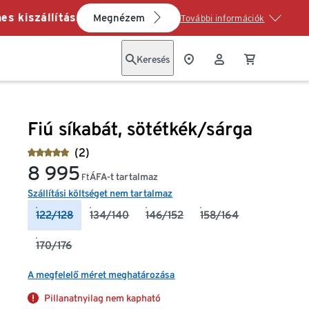
es kiszállítás
Megnézem
További információk
Keresés
Fiú síkabát, sötétkék/sárga
(2)
8 995
ÁFA-t tartalmaz
Ft
Szállítási költséget nem tartalmaz
122/128
134/140
146/152
158/164
170/176
A megfelelő méret meghatározása
Pillanatnyilag nem kapható