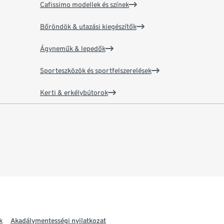
Cafissimo modellek és színek
Bőröndök & utazási kiegészítők
Ágyneműk & lepedők
Sporteszközök és sportfelszerelések
Kerti & erkélybútorok
k
Akadálymentességi nyilatkozat