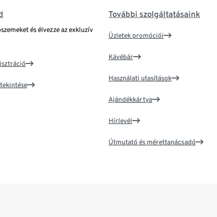
d
További szolgáltatásaink
bszemeket és élvezze az exkluzív
Üzletek promóciói
Kávébár
isztráció
Használati utasítások
tekintése
Ajándékkártya
Hírlevél
Útmutató és mérettanácsadó