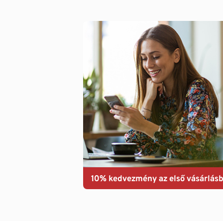
10% kedvezmény az első vásárlásb