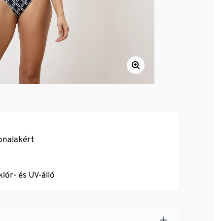
onalakért
ór- és UV-álló