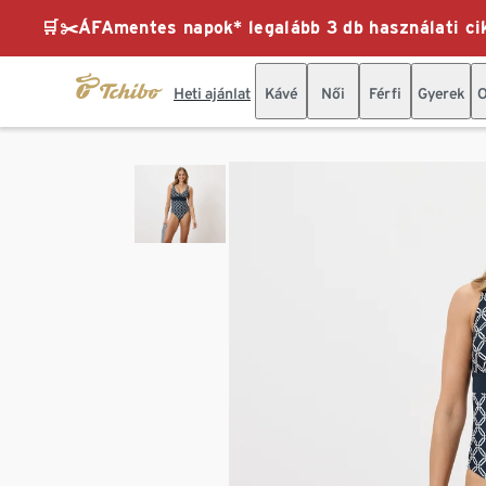
🛒✂️ÁFAmentes napok* legalább 3 db használati cik
Heti ajánlat
Kávé
Női
Férfi
Gyerek
O