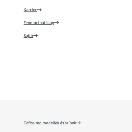
Karrier
Fenntarthatóság
Sajtó
Cafissimo modellek és színek