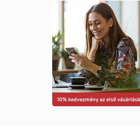
10% kedvezmény az első vásárlásb