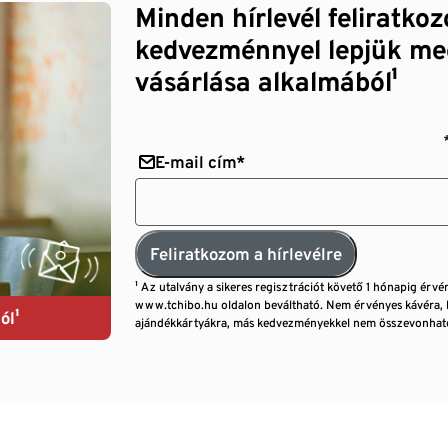
Minden hírlevél feliratko
kedvezménnyel lepjük me
vásárlása alkalmából¹
E-mail cím*
Feliratkozom a hírlevélre
¹ Az utalvány a sikeres regisztrációt követő 1 hónapig érvé
www.tchibo.hu oldalon beváltható. Nem érvényes kávéra, 
ól¹
ajándékkártyákra, más kedvezményekkel nem összevonható