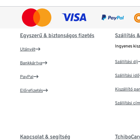
Egyszerű & biztonságos fizetés
Szállítás 
Ingyenes kisz
Utánvét
Szállítási díj
Bankkártya
Szállítási idő
PayPal
Kiszállító p
Előrefizetés
Szállítási c
Kapcsolat & segítség
TchiboCar