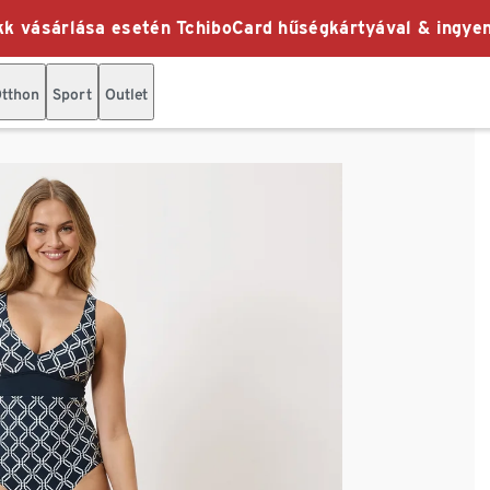
k vásárlása esetén TchiboCard hűségkártyával & ingyen
tthon
Sport
Outlet