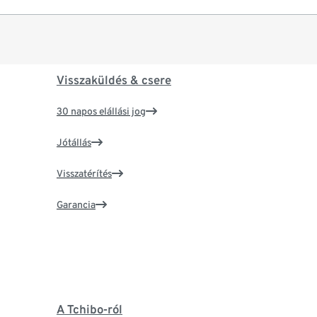
Visszaküldés & csere
30 napos elállási jog
Jótállás
Visszatérítés
Garancia
A Tchibo-ról