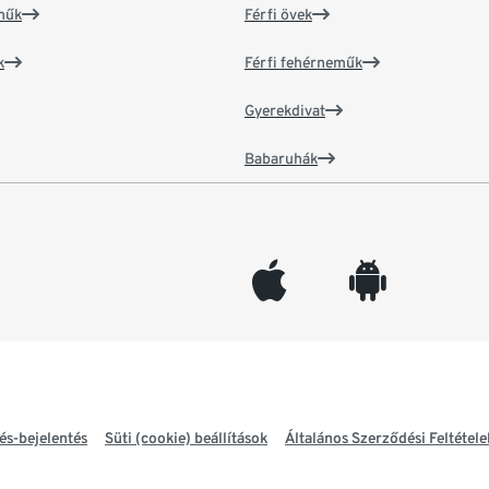
műk
Férfi övek
k
Férfi fehérneműk
Gyerekdivat
Babaruhák
appleinc
android
és-bejelentés
Süti (cookie) beállítások
Általános Szerződési Feltétele