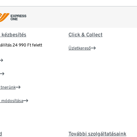
& kézbesítés
Click & Collect
állítás 24 990 Ft felett
Üzletkereső
artnerünk
ím módosítása
d
További szolgáltatásaink