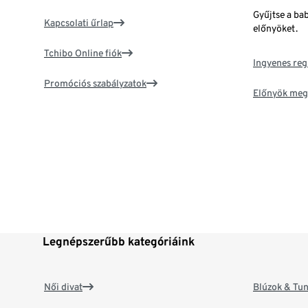
Gyűjtse a ba
Kapcsolati űrlap
előnyöket.
Tchibo Online fiók
Ingyenes reg
Promóciós szabályzatok
Előnyök meg
Legnépszerűbb kategóriáink
Női divat
Blúzok & Tun