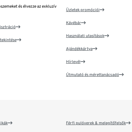
bszemeket és élvezze az exkluzív
Üzletek promóciói
Kávébár
isztráció
Használati utasítások
tekintése
Ajándékkártya
Hírlevél
Útmutató és mérettanácsadó
ikák
Férfi pulóverek & melegítőfelsők