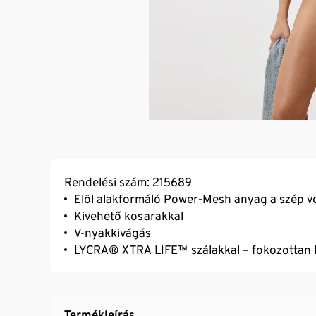
Rendelési szám: 215689
Elöl alakformáló Power-Mesh anyag a szép v
Kivehető kosarakkal
V-nyakkivágás
LYCRA® XTRA LIFE™ szálakkal – fokozottan kl
Termékleírás