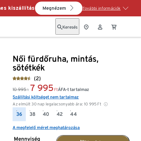
es kiszállítás
Megnézem
További információk
Keresés
Női fürdőruha, mintás,
sötétkék
(2)
7 995
10 995
ÁFA-t tartalmaz
Ft
Ft
Szállítási költséget nem tartalmaz
Az elmúlt 30 nap legalacsonyabb ára:
10 995
Ft
36
38
40
42
44
A megfelelő méret meghatározása
Mennyiség