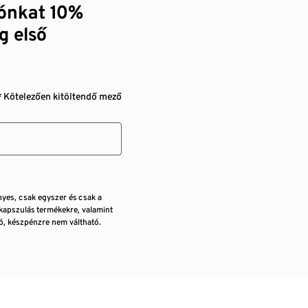
zónkat 10%
g első
* Kötelezően kitöltendő mező
nyes, csak egyszer és csak a
kapszulás termékekre, valamint
, készpénzre nem váltható.