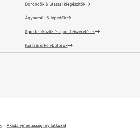
Bőröndök & utazási kiegészítők
Ágyneműk & lepedők
Sporteszközök és sportfelszerelések
Kerti & erkélybútorok
k
Akadálymentességi nyilatkozat