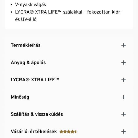
V-nyakkivágás
LYCRA® XTRA LIFE™ szálakkal – fokozottan klór-
és UV-álló
Termékleírás
Anyag & ápolás
LYCRA® XTRA LIFE™
Minőség
Szállítás & visszaküldés
Vásárlói értékelések