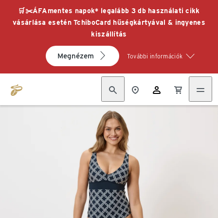
🛒✂️ÁFAmentes napok* legalább 3 db használati cikk
vásárlása esetén TchiboCard hűségkártyával & ingyenes
kiszállítás
Megnézem
További információk