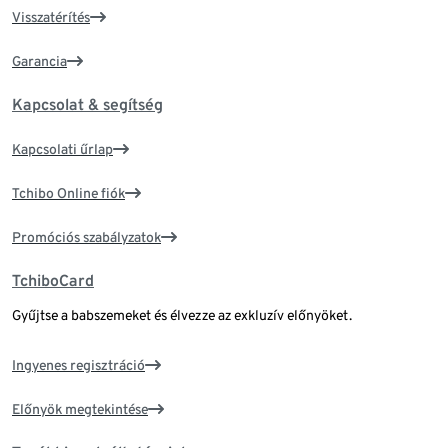
Visszatérítés
Garancia
Kapcsolat & segítség
Kapcsolati űrlap
Tchibo Online fiók
Promóciós szabályzatok
TchiboCard
Gyűjtse a babszemeket és élvezze az exkluzív előnyöket.
Ingyenes regisztráció
Előnyök megtekintése