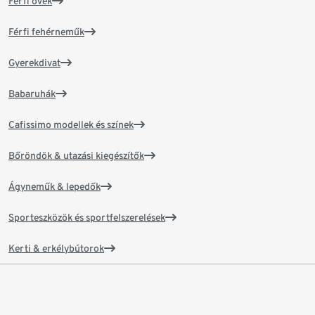
Férfi övek
Férfi fehérneműk
Gyerekdivat
Babaruhák
Cafissimo modellek és színek
Bőröndök & utazási kiegészítők
Ágyneműk & lepedők
Sporteszközök és sportfelszerelések
Kerti & erkélybútorok