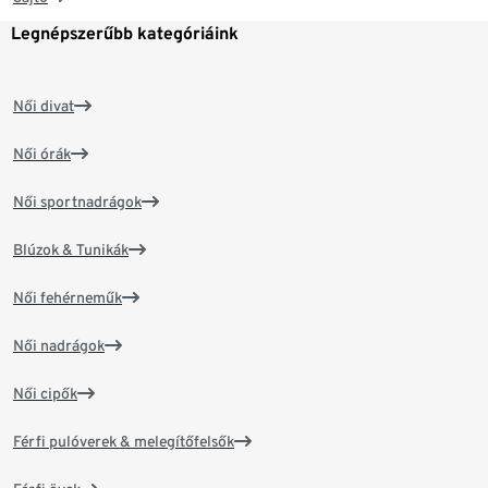
Legnépszerűbb kategóriáink
Női divat
Női órák
Női sportnadrágok
Blúzok & Tunikák
Női fehérneműk
Női nadrágok
Női cipők
Férfi pulóverek & melegítőfelsők