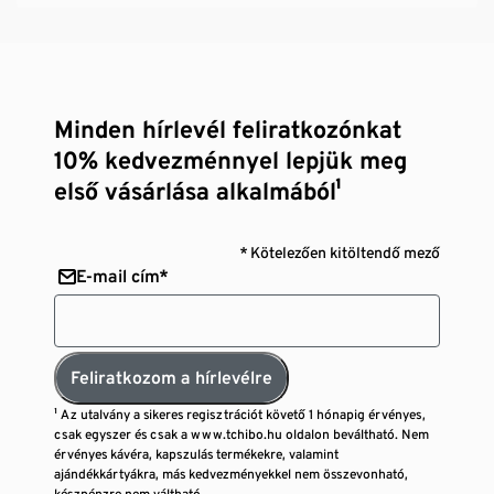
Minden hírlevél feliratkozónkat
10% kedvezménnyel lepjük meg
első vásárlása alkalmából¹
* Kötelezően kitöltendő mező
E-mail cím*
Feliratkozom a hírlevélre
¹ Az utalvány a sikeres regisztrációt követő 1 hónapig érvényes,
csak egyszer és csak a www.tchibo.hu oldalon beváltható. Nem
érvényes kávéra, kapszulás termékekre, valamint
ajándékkártyákra, más kedvezményekkel nem összevonható,
készpénzre nem váltható.