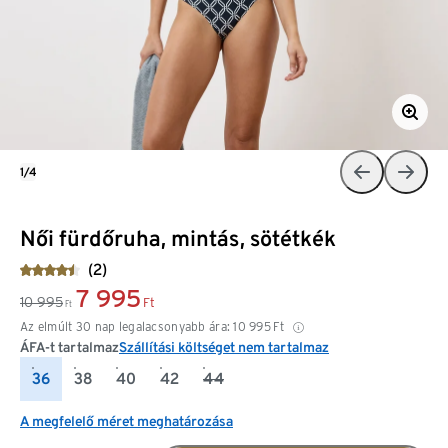
1/4
Női fürdőruha, mintás, sötétkék
(2)
7 995
10 995
Ft
Ft
Az elmúlt 30 nap legalacsonyabb ára:
10 995
Ft
ÁFA-t tartalmaz
Szállítási költséget nem tartalmaz
36
38
40
42
44
A megfelelő méret meghatározása