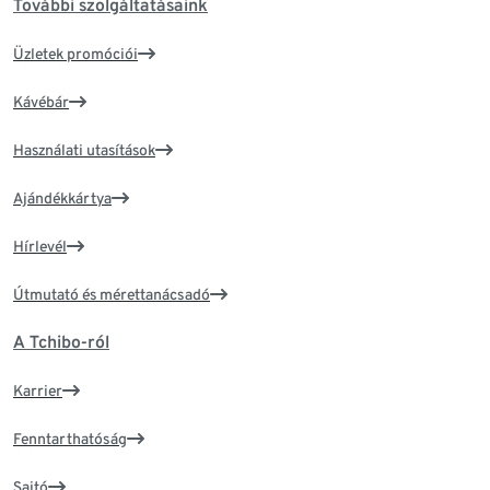
További szolgáltatásaink
Üzletek promóciói
Kávébár
Használati utasítások
Ajándékkártya
Hírlevél
Útmutató és mérettanácsadó
A Tchibo-ról
Karrier
Fenntarthatóság
Sajtó