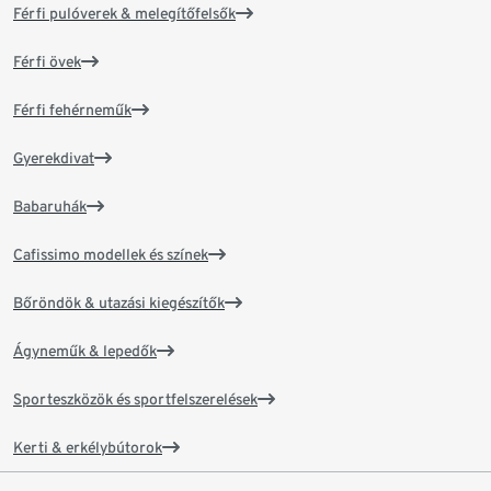
Férfi pulóverek & melegítőfelsők
Férfi övek
Férfi fehérneműk
Gyerekdivat
Babaruhák
Cafissimo modellek és színek
Bőröndök & utazási kiegészítők
Ágyneműk & lepedők
Sporteszközök és sportfelszerelések
Kerti & erkélybútorok