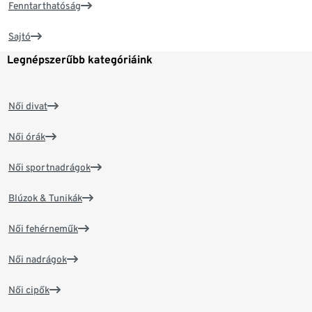
Fenntarthatóság
Sajtó
Legnépszerűbb kategóriáink
Női divat
Női órák
Női sportnadrágok
Blúzok & Tunikák
Női fehérneműk
Női nadrágok
Női cipők