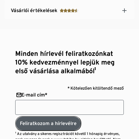
Vásárlói értékelések
Minden hírlevél feliratkozónkat
10% kedvezménnyel lepjük meg
első vásárlása alkalmából¹
* Kötelezően kitöltendő mező
E-mail cím*
Feliratkozom a hírlevélre
¹ Az utalvány a sikeres regisztrációt követő 1 hónapig érvényes,