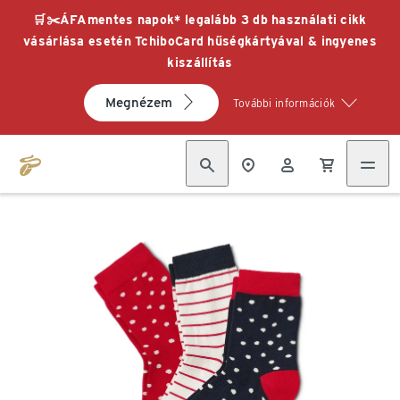
🛒✂️ÁFAmentes napok* legalább 3 db használati cikk
vásárlása esetén TchiboCard hűségkártyával & ingyenes
kiszállítás
Megnézem
További információk