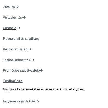
Jótállás
Visszatérítés
Garancia
Kapcsolat & segítség
Kapcsolati űrlap
Tchibo Online fiók
Promóciós szabályzatok
TchiboCard
Gyűjtse a babszemeket és élvezze az exkluzív előnyöket.
Ingyenes regisztráció