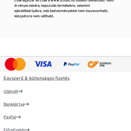
csak egyszer és csak a www.tchibo.hu oldalon beváltható. Nem
érvényes kávéra, kapszulás termékekre, valamint
ajándékkártyákra, más kedvezményekkel nem összevonható,
készpénzre nem váltható.
Egyszerű & biztonságos fizetés
Utánvét
Bankkártya
PayPal
Előrefizetés