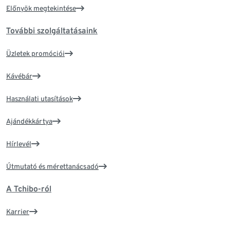
Előnyök megtekintése
További szolgáltatásaink
Üzletek promóciói
Kávébár
Használati utasítások
Ajándékkártya
Hírlevél
Útmutató és mérettanácsadó
A Tchibo-ról
Karrier