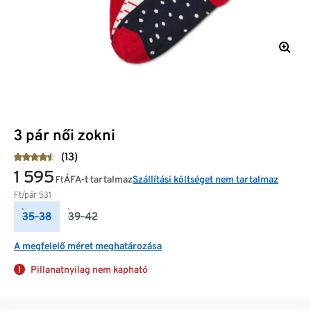
3 pár női zokni
(13)
1 595
ÁFA-t tartalmaz
Szállítási költséget nem tartalmaz
Ft
Ft/pár
531
35-38
39-42
A megfelelő méret meghatározása
Pillanatnyilag nem kapható