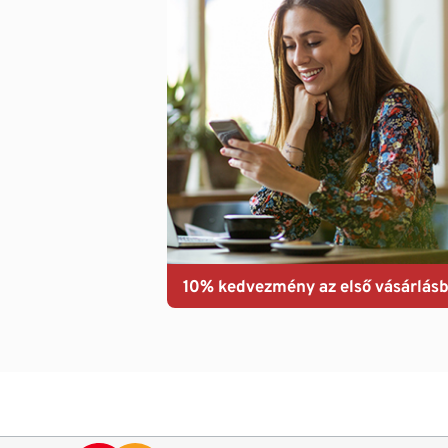
10% kedvezmény az első vásárlásb