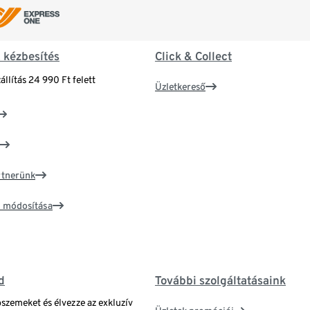
& kézbesítés
Click & Collect
állítás 24 990 Ft felett
Üzletkereső
artnerünk
ím módosítása
d
További szolgáltatásaink
bszemeket és élvezze az exkluzív