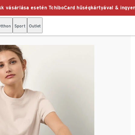
k vásárlása esetén TchiboCard hűségkártyával & ingyen
tthon
Sport
Outlet