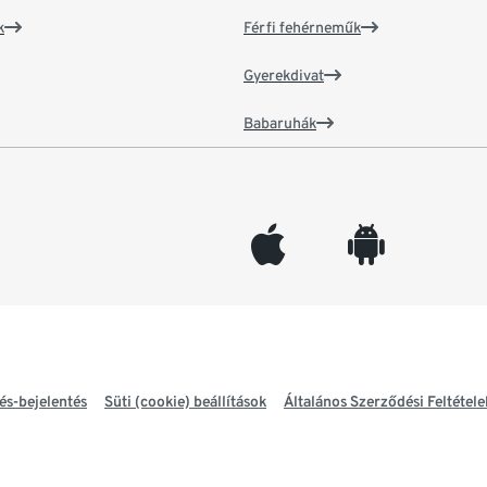
k
Férfi fehérneműk
Gyerekdivat
Babaruhák
appleinc
android
és-bejelentés
Süti (cookie) beállítások
Általános Szerződési Feltétele