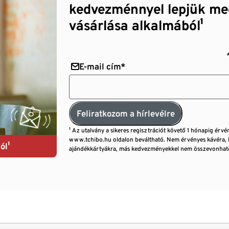
kedvezménnyel lepjük me
vásárlása alkalmából¹
E-mail cím*
Feliratkozom a hírlevélre
¹ Az utalvány a sikeres regisztrációt követő 1 hónapig érvé
www.tchibo.hu oldalon beváltható. Nem érvényes kávéra, 
ól¹
ajándékkártyákra, más kedvezményekkel nem összevonható