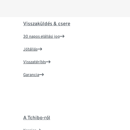
Visszaküldés & csere
30 napos elállási jog
Jótállás
Visszatérítés
Garancia
A Tchibo-ról