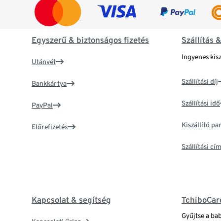
Egyszerű & biztonságos fizetés
Szállítás 
Ingyenes kisz
Utánvét
Szállítási díj
Bankkártya
Szállítási idő
PayPal
Kiszállító p
Előrefizetés
Szállítási c
Kapcsolat & segítség
TchiboCar
Gyűjtse a ba