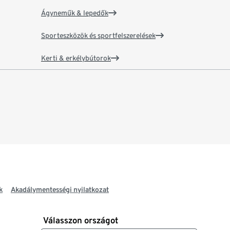
Ágyneműk & lepedők
Sporteszközök és sportfelszerelések
Kerti & erkélybútorok
k
Akadálymentességi nyilatkozat
Válasszon országot