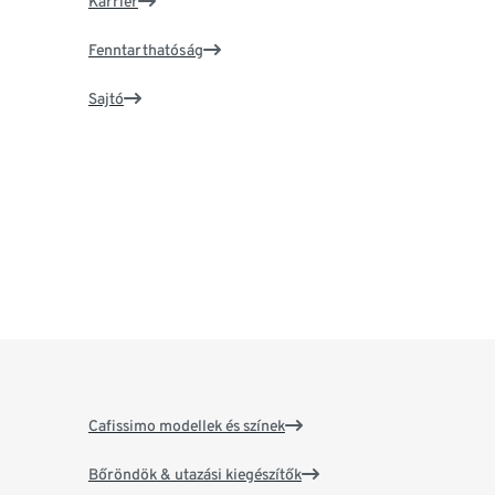
Karrier
Fenntarthatóság
Sajtó
Cafissimo modellek és színek
Bőröndök & utazási kiegészítők