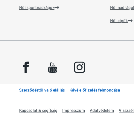
Női sportnadrágok
Női nadrágo
Női cipők
facebook
youtube
instagram
Szerződéstől való elállás
Kávé előfizetés felmondása
Kapcsolat & segítség
Impresszum
Adatvédelem
Visszaél