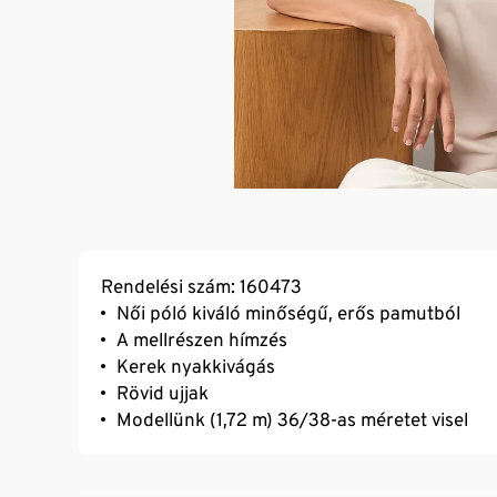
Rendelési szám: 160473
Női póló kiváló minőségű, erős pamutból
A mellrészen hímzés
Kerek nyakkivágás
Rövid ujjak
Modellünk (1,72 m) 36/38-as méretet visel