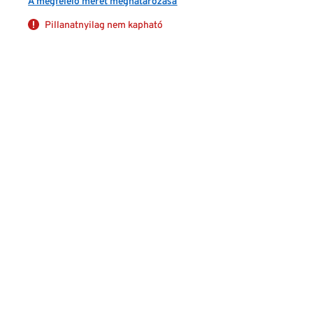
A megfelelő méret meghatározása
Pillanatnyilag nem kapható