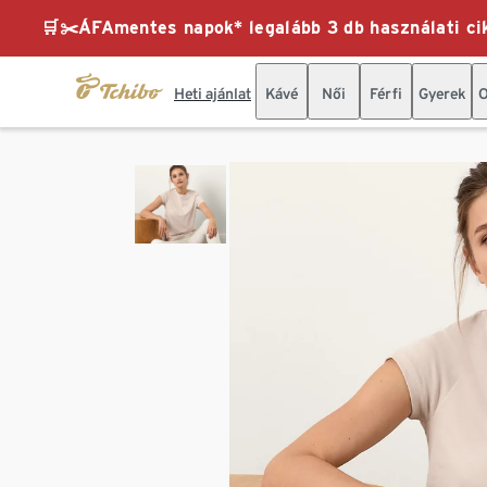
🛒✂️ÁFAmentes napok* legalább 3 db használati cik
Heti ajánlat
Kávé
Női
Férfi
Gyerek
O