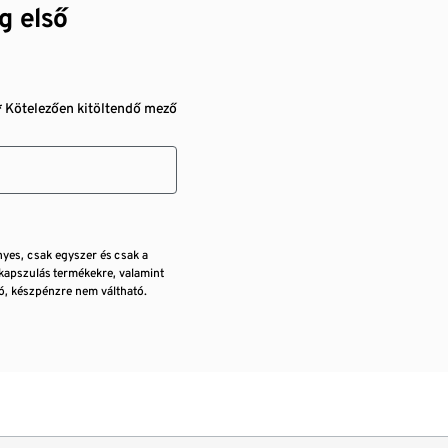
g első
* Kötelezően kitöltendő mező
nyes, csak egyszer és csak a
kapszulás termékekre, valamint
, készpénzre nem váltható.