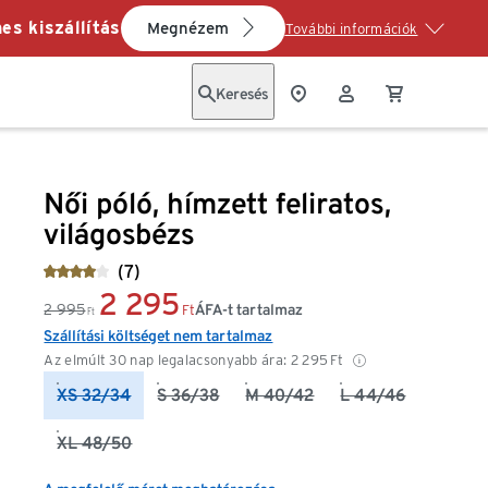
es kiszállítás
Megnézem
További információk
Keresés
Női póló, hímzett feliratos,
világosbézs
(7)
2 295
2 995
ÁFA-t tartalmaz
Ft
Ft
Szállítási költséget nem tartalmaz
Az elmúlt 30 nap legalacsonyabb ára:
2 295
Ft
XS 32/34
S 36/38
M 40/42
L 44/46
XL 48/50