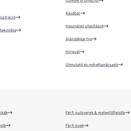
Üzletek promóciói
Kávébár
isztráció
Használati utasítások
tekintése
Ajándékkártya
Hírlevél
Útmutató és mérettanácsadó
ikák
Férfi pulóverek & melegítőfelsők
műk
Férfi övek