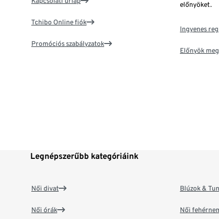
Kapcsolati űrlap
előnyöket.
Tchibo Online fiók
Ingyenes reg
Promóciós szabályzatok
Előnyök meg
Legnépszerűbb kategóriáink
Női divat
Blúzok & Tun
Női órák
Női fehérne