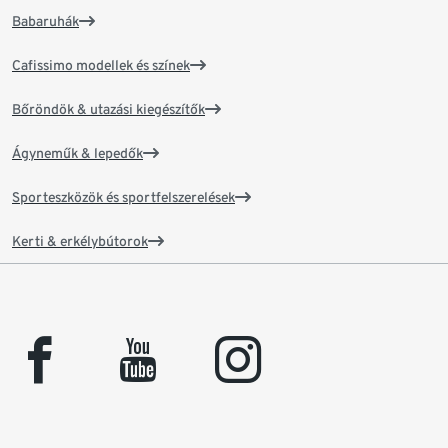
Babaruhák
Cafissimo modellek és színek
Bőröndök & utazási kiegészítők
Ágyneműk & lepedők
Sporteszközök és sportfelszerelések
Kerti & erkélybútorok
facebook
youtube
instagram