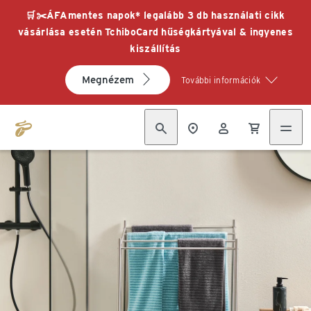
🛒✂️ÁFAmentes napok* legalább 3 db használati cikk
vásárlása esetén TchiboCard hűségkártyával & ingyenes
kiszállítás
Megnézem
További információk