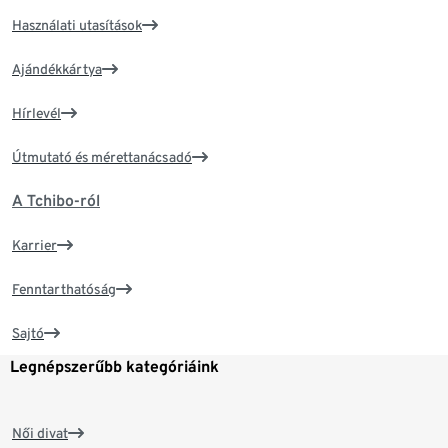
Használati utasítások
Ajándékkártya
Hírlevél
Útmutató és mérettanácsadó
A Tchibo-ról
Karrier
Fenntarthatóság
Sajtó
Legnépszerűbb kategóriáink
Női divat