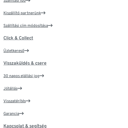
Szállítási idő
Kiszállító partnerünk
Szállítási cím módosítása
Click & Collect
Üzletkereső
Visszaküldés & csere
30 napos elállási jog
Jótállás
Visszatérítés
Garancia
Kapcsolat & segítség