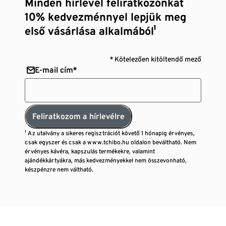
Minden hírlevél feliratkozónkat
10% kedvezménnyel lepjük meg
első vásárlása alkalmából¹
* Kötelezően kitöltendő mező
E-mail cím*
Feliratkozom a hírlevélre
¹ Az utalvány a sikeres regisztrációt követő 1 hónapig érvényes,
csak egyszer és csak a www.tchibo.hu oldalon beváltható. Nem
érvényes kávéra, kapszulás termékekre, valamint
ajándékkártyákra, más kedvezményekkel nem összevonható,
készpénzre nem váltható.