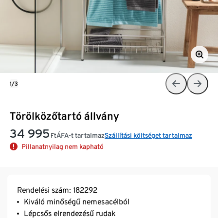
1/3
Törölközőtartó állvány
34 995
ÁFA-t tartalmaz
Szállítási költséget tartalmaz
Ft
Pillanatnyilag nem kapható
Rendelési szám: 182292
Kiváló minőségű nemesacélból
Lépcsős elrendezésű rudak