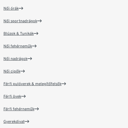
Női órák
Női sportnadrágok
Blúzok & Tunikák
Női fehérneműk
Női nadrágok
Női cipők
Férfi pulóverek & melegítőfelsők
Férfi övek
Férfi fehérneműk
Gyerekdivat