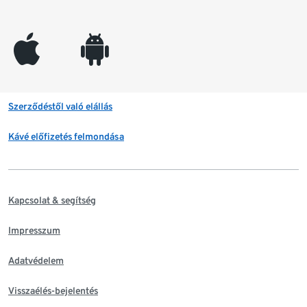
appleinc
android
Szerződéstől való elállás
Kávé előfizetés felmondása
Kapcsolat & segítség
Impresszum
Adatvédelem
Visszaélés-bejelentés