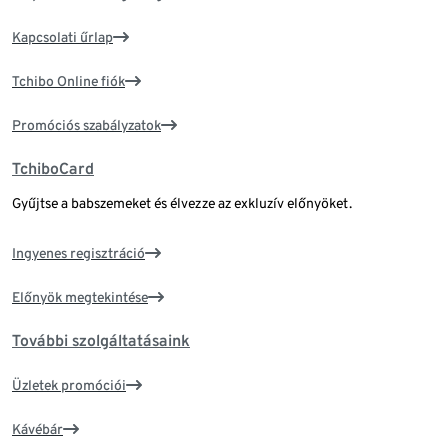
Kapcsolati űrlap
Tchibo Online fiók
Promóciós szabályzatok
TchiboCard
Gyűjtse a babszemeket és élvezze az exkluzív előnyöket.
Ingyenes regisztráció
Előnyök megtekintése
További szolgáltatásaink
Üzletek promóciói
Kávébár