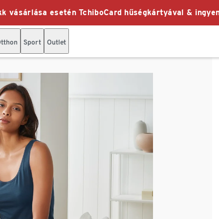
k vásárlása esetén TchiboCard hűségkártyával & ingyen
tthon
Sport
Outlet