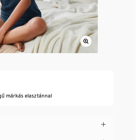
égű márkás elasztánnal