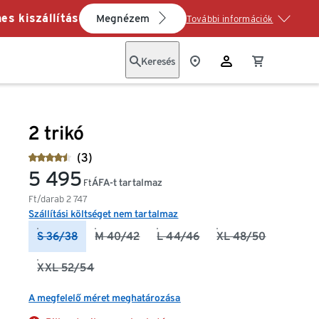
es kiszállítás
Megnézem
További információk
Keresés
2 trikó
(3)
5 495
ÁFA-t tartalmaz
Ft
Ft/darab
2 747
Szállítási költséget nem tartalmaz
S 36/38
M 40/42
L 44/46
XL 48/50
XXL 52/54
A megfelelő méret meghatározása