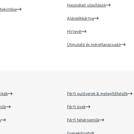
Használati utasítások
tekintése
Ajándékkártya
Hírlevél
Útmutató és mérettanácsadó
ikák
Férfi pulóverek & melegítőfelsők
műk
Férfi övek
k
Férfi fehérneműk
Gyerekdivat