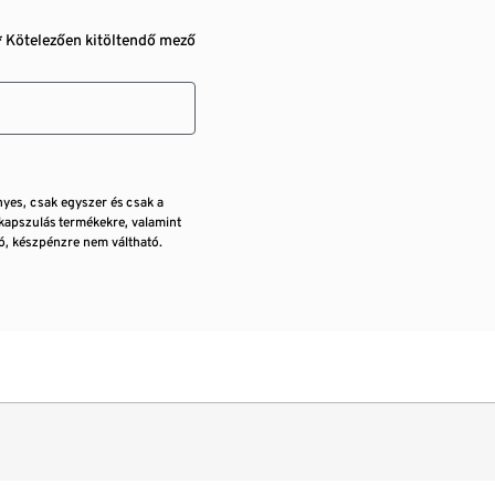
* Kötelezően kitöltendő mező
nyes, csak egyszer és csak a
kapszulás termékekre, valamint
, készpénzre nem váltható.