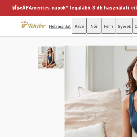
🛒✂️ÁFAmentes napok* legalább 3 db használati cik
Heti ajánlat
Kávé
Női
Férfi
Gyerek
O