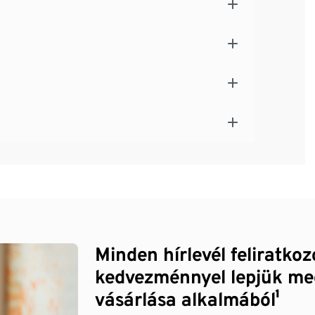
Minden hírlevél feliratko
kedvezménnyel lepjük me
vásárlása alkalmából¹