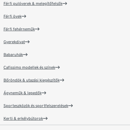
Férfi pulóverek & melegítőfelsők
Férfi övek
Férfi fehérneműk
Gyerekdivat
Babaruhák
Cafissimo modellek és színek
Bőröndök & utazási kiegészítők
Ágyneműk & lepedők
Sporteszközök és sportfelszerelések
Kerti & erkélybútorok