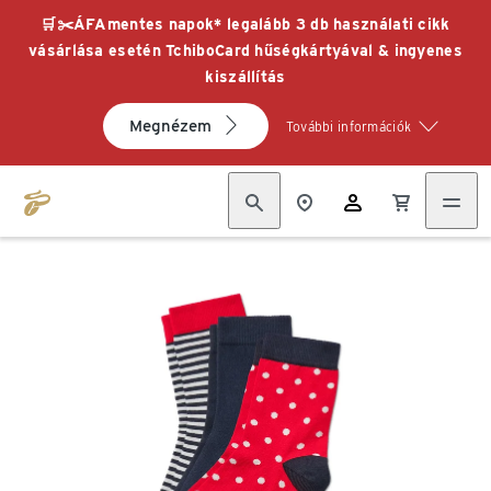
🛒✂️ÁFAmentes napok* legalább 3 db használati cikk
vásárlása esetén TchiboCard hűségkártyával & ingyenes
kiszállítás
Megnézem
További információk