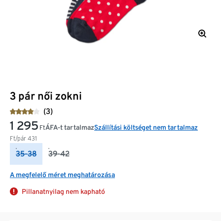
3 pár női zokni
(3)
1 295
ÁFA-t tartalmaz
Szállítási költséget nem tartalmaz
Ft
Ft/pár
431
35-38
39-42
A megfelelő méret meghatározása
Pillanatnyilag nem kapható