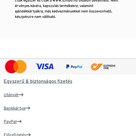
csak egyszer és csak a www.tchibo.hu oldalon beváltható. Nem
érvényes kávéra, kapszulás termékekre, valamint
ajándékkártyákra, más kedvezményekkel nem összevonható,
készpénzre nem váltható.
Egyszerű & biztonságos fizetés
Utánvét
Bankkártya
PayPal
Előrefizetés