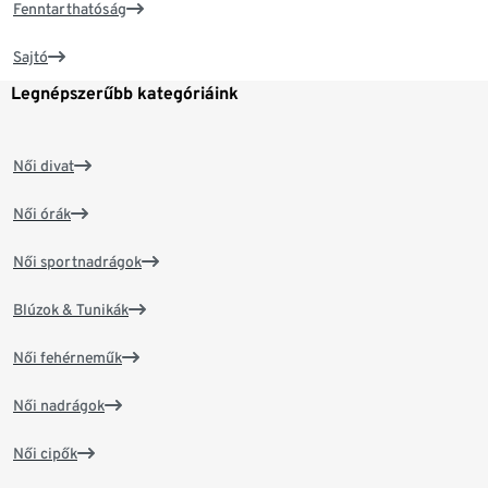
Fenntarthatóság
Sajtó
Legnépszerűbb kategóriáink
Női divat
Női órák
Női sportnadrágok
Blúzok & Tunikák
Női fehérneműk
Női nadrágok
Női cipők