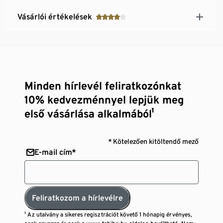
Vásárlói értékelések
Minden hírlevél feliratkozónkat
10% kedvezménnyel lepjük meg
első vásárlása alkalmából¹
* Kötelezően kitöltendő mező
E-mail cím*
Feliratkozom a hírlevélre
¹ Az utalvány a sikeres regisztrációt követő 1 hónapig érvényes,