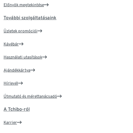
Előnyök megtekintése
További szolgáltatásaink
Üzletek promóciói
Kávébár
Használati utasítások
Ajándékkártya
Hírlevél
Útmutató és mérettanácsadó
A Tchibo-ról
Karrier