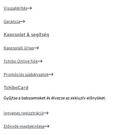
Visszatérítés
Garancia
Kapcsolat & segítség
Kapcsolati űrlap
Tchibo Online fiók
Promóciós szabályzatok
TchiboCard
Gyűjtse a babszemeket és élvezze az exkluzív előnyöket.
Ingyenes regisztráció
Előnyök megtekintése