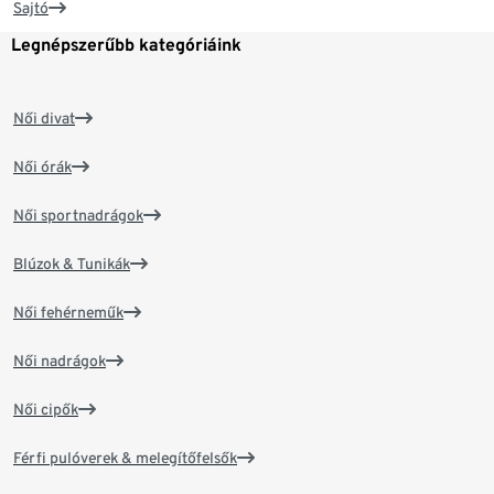
Sajtó
Legnépszerűbb kategóriáink
Női divat
Női órák
Női sportnadrágok
Blúzok & Tunikák
Női fehérneműk
Női nadrágok
Női cipők
Férfi pulóverek & melegítőfelsők