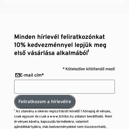
Minden hírlevél feliratkozónkat
10% kedvezménnyel lepjük meg
első vásárlása alkalmából¹
* Kötelezően kitöltendő mező
E-mail cím*
Feliratkozom a hírlevélre
¹ Az utalvány a sikeres regisztrációt követő 1 hónapig érvényes,
csak egyszer és csak a www.tchibo.hu oldalon beváltható. Nem
érvényes kávéra, kapszulás termékekre, valamint
ajándékkártyákra, más kedvezményekkel nem összevonható,