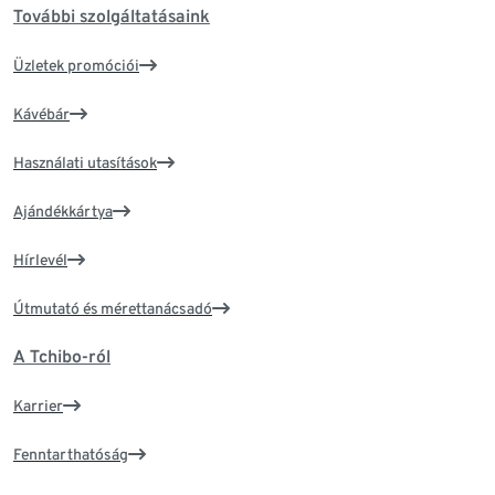
További szolgáltatásaink
Üzletek promóciói
Kávébár
Használati utasítások
Ajándékkártya
Hírlevél
Útmutató és mérettanácsadó
A Tchibo-ról
Karrier
Fenntarthatóság