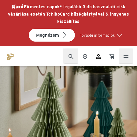
🛒✂️ÁFAmentes napok* legalább 3 db használati cikk
vásárlása esetén TchiboCard hűségkártyával & ingyenes
kiszállítás
Megnézem
További információk