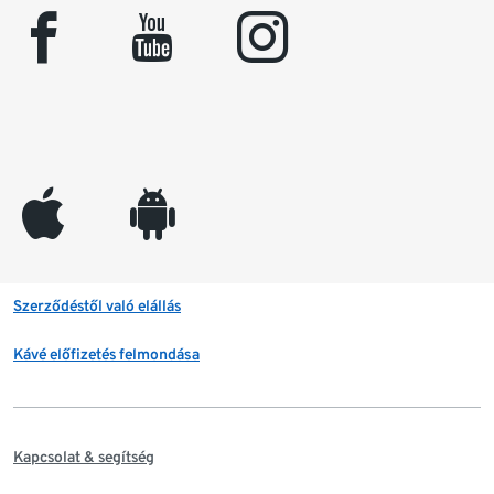
facebook
youtube
instagram
appleinc
android
Szerződéstől való elállás
Kávé előfizetés felmondása
Kapcsolat & segítség