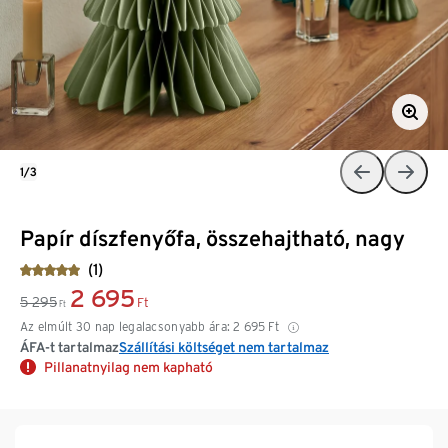
1/3
Papír díszfenyőfa, összehajtható, nagy
(1)
2 695
5 295
Ft
Ft
Az elmúlt 30 nap legalacsonyabb ára:
2 695
Ft
ÁFA-t tartalmaz
Szállítási költséget nem tartalmaz
Pillanatnyilag nem kapható