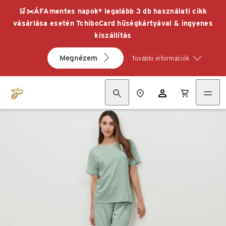
🛒✂️ÁFAmentes napok* legalább 3 db használati cikk
vásárlása esetén TchiboCard hűségkártyával & ingyenes
kiszállítás
Megnézem
További információk