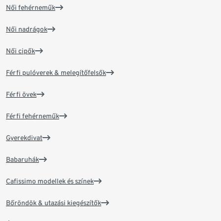
Női fehérneműk
Női nadrágok
Női cipők
Férfi pulóverek & melegítőfelsők
Férfi övek
Férfi fehérneműk
Gyerekdivat
Babaruhák
Cafissimo modellek és színek
Bőröndök & utazási kiegészítők