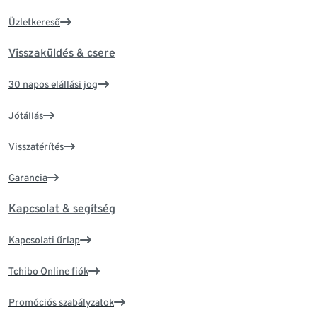
Üzletkereső
Visszaküldés & csere
30 napos elállási jog
Jótállás
Visszatérítés
Garancia
Kapcsolat & segítség
Kapcsolati űrlap
Tchibo Online fiók
Promóciós szabályzatok