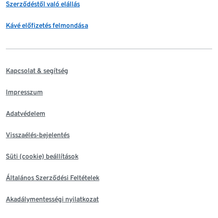
Szerződéstől való elállás
Kávé előfizetés felmondása
Kapcsolat & segítség
Impresszum
Adatvédelem
Visszaélés-bejelentés
Süti (cookie) beállítások
Általános Szerződési Feltételek
Akadálymentességi nyilatkozat