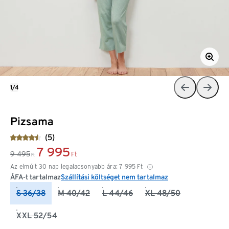
1/4
Pizsama
(5)
7 995
9 495
Ft
Ft
Az elmúlt 30 nap legalacsonyabb ára:
7 995
Ft
ÁFA-t tartalmaz
Szállítási költséget nem tartalmaz
S 36/38
M 40/42
L 44/46
XL 48/50
XXL 52/54