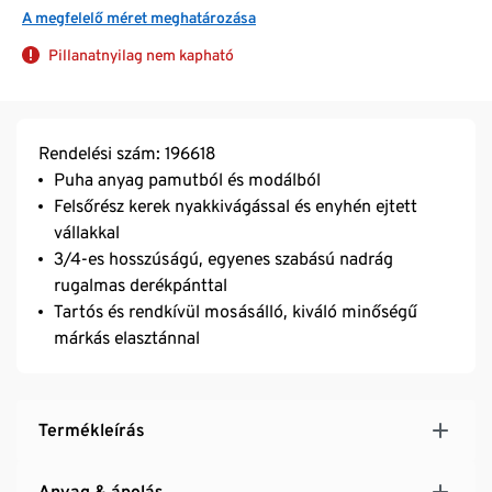
A megfelelő méret meghatározása
Pillanatnyilag nem kapható
Rendelési szám: 196618
Puha anyag pamutból és modálból
Felsőrész kerek nyakkivágással és enyhén ejtett
vállakkal
3/4-es hosszúságú, egyenes szabású nadrág
rugalmas derékpánttal
Tartós és rendkívül mosásálló, kiváló minőségű
márkás elasztánnal
Termékleírás
Anyag & ápolás