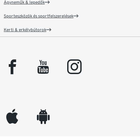
Ágyneműk & lepedők
Sporteszközök és sportfelszerelések
Kerti & erkélybútorok
facebook
youtube
instagram
appleinc
android