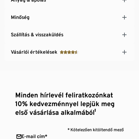
Minőség
Szállítás & visszaküldés
Vásárlói értékelések
Minden hírlevél feliratkozónkat
10% kedvezménnyel lepjük meg
első vásárlása alkalmából¹
* Kötelezően kitöltendő mező
E-mail cím*