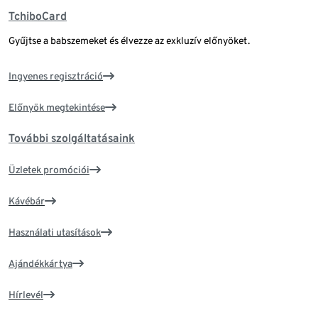
TchiboCard
Gyűjtse a babszemeket és élvezze az exkluzív előnyöket.
Ingyenes regisztráció
Előnyök megtekintése
További szolgáltatásaink
Üzletek promóciói
Kávébár
Használati utasítások
Ajándékkártya
Hírlevél