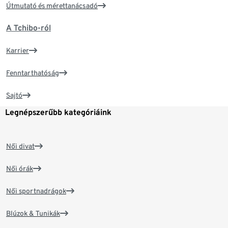
Útmutató és mérettanácsadó
A Tchibo-ról
Karrier
Fenntarthatóság
Sajtó
Legnépszerűbb kategóriáink
Női divat
Női órák
Női sportnadrágok
Blúzok & Tunikák