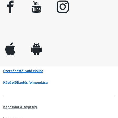
facebook
youtube
instagram
appleinc
android
Szerződéstől való elállás
Kávé előfizetés felmondása
Kapcsolat & segítség