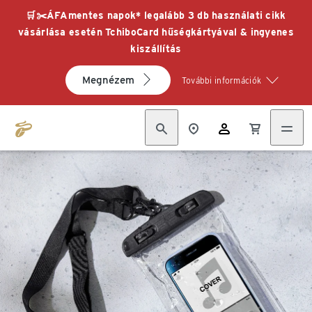
🛒✂️ÁFAmentes napok* legalább 3 db használati cikk
vásárlása esetén TchiboCard hűségkártyával & ingyenes
kiszállítás
Megnézem
További információk