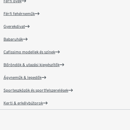
Férfi övek
Férfi fehérneműk
Gyerekdivat
Babaruhák
Cafissimo modellek és színek
Bőröndök & utazási kiegészítők
Ágyneműk & lepedők
Sporteszközök és sportfelszerelések
Kerti & erkélybútorok