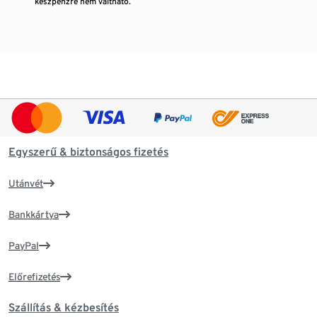
készpénzre nem váltható.
Egyszerű & biztonságos fizetés
Utánvét
Bankkártya
PayPal
Előrefizetés
Szállítás & kézbesítés