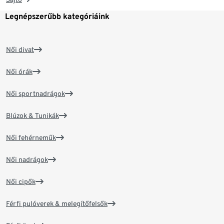
Legnépszerűbb kategóriáink
Női divat
Női órák
Női sportnadrágok
Blúzok & Tunikák
Női fehérneműk
Női nadrágok
Női cipők
Férfi pulóverek & melegítőfelsők