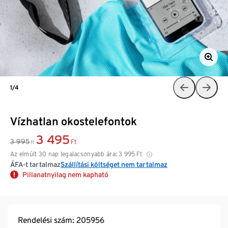
1/4
Vízhatlan okostelefontok
3 495
3 995
Ft
Ft
Az elmúlt 30 nap legalacsonyabb ára:
3 995
Ft
ÁFA-t tartalmaz
Szállítási költséget nem tartalmaz
Pillanatnyilag nem kapható
Rendelési szám: 205956