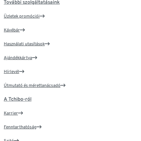
További szolgáltatásaink
Üzletek promóciói
Kávébár
Használati utasítások
Ajándékkártya
Hírlevél
Útmutató és mérettanácsadó
A Tchibo-ról
Karrier
Fenntarthatóság
Sajtó