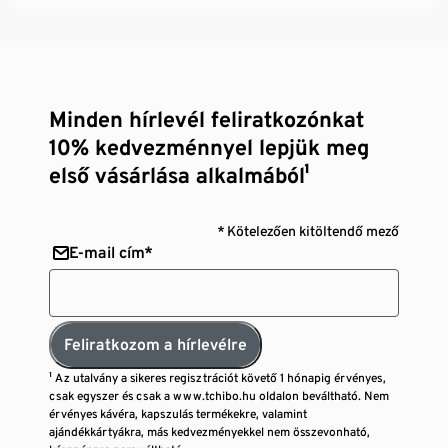
Minden hírlevél feliratkozónkat
10% kedvezménnyel lepjük meg
első vásárlása alkalmából¹
* Kötelezően kitöltendő mező
E-mail cím*
Feliratkozom a hírlevélre
¹ Az utalvány a sikeres regisztrációt követő 1 hónapig érvényes,
csak egyszer és csak a www.tchibo.hu oldalon beváltható. Nem
érvényes kávéra, kapszulás termékekre, valamint
ajándékkártyákra, más kedvezményekkel nem összevonható,