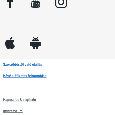
facebook
youtube
instagram
appleinc
android
Szerződéstől való elállás
Kávé előfizetés felmondása
Kapcsolat & segítség
Impresszum