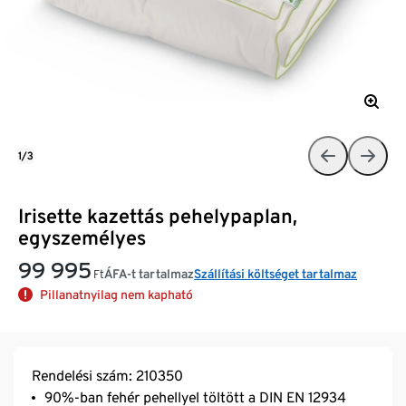
1/3
Irisette kazettás pehelypaplan,
egyszemélyes
99 995
ÁFA-t tartalmaz
Szállítási költséget tartalmaz
Ft
Pillanatnyilag nem kapható
Rendelési szám: 210350
90%-ban fehér pehellyel töltött a DIN EN 12934