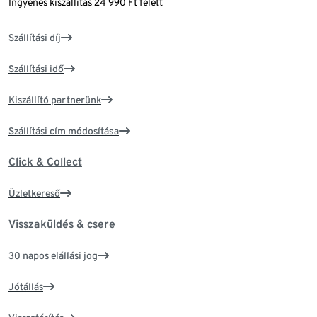
Ingyenes kiszállítás 24 990 Ft felett
Szállítási díj
Szállítási idő
Kiszállító partnerünk
Szállítási cím módosítása
Click & Collect
Üzletkereső
Visszaküldés & csere
30 napos elállási jog
Jótállás