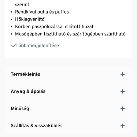
szerint
Rendkívül puha és puffos
Hőkiegyenlítő
Körben paszpólozással ellátott huzat
Mosógépben tisztítható és szárítógépben szárítható
3. hőosztály: meleg téli paplan nagy melegítő
Több megjelenítése
hatással
NOMITE® atka elleni védelem – allergiások számára
ideális
Huzat tiszta biopamutból
Termékleírás
irisette® greenline: kizárólag a Tchibo számára
kifejlesztett
Anyag & ápolás
Minőség
Szállítás & visszaküldés