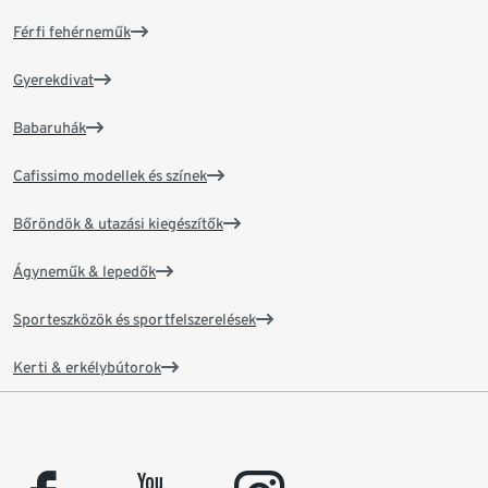
Férfi fehérneműk
Gyerekdivat
Babaruhák
Cafissimo modellek és színek
Bőröndök & utazási kiegészítők
Ágyneműk & lepedők
Sporteszközök és sportfelszerelések
Kerti & erkélybútorok