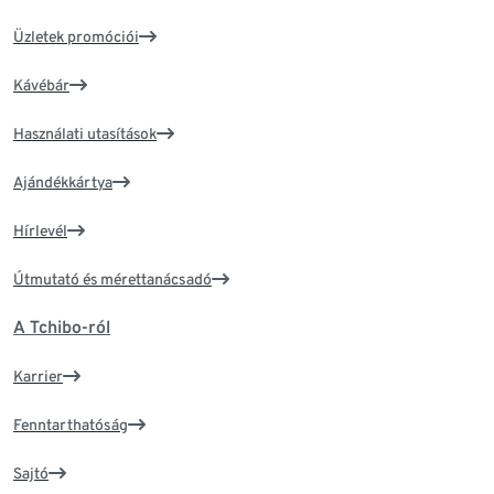
Üzletek promóciói
Kávébár
Használati utasítások
Ajándékkártya
Hírlevél
Útmutató és mérettanácsadó
A Tchibo-ról
Karrier
Fenntarthatóság
Sajtó