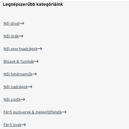
Legnépszerűbb kategóriáink
Női divat
Női órák
Női sportnadrágok
Blúzok & Tunikák
Női fehérneműk
Női nadrágok
Női cipők
Férfi pulóverek & melegítőfelsők
Férfi övek