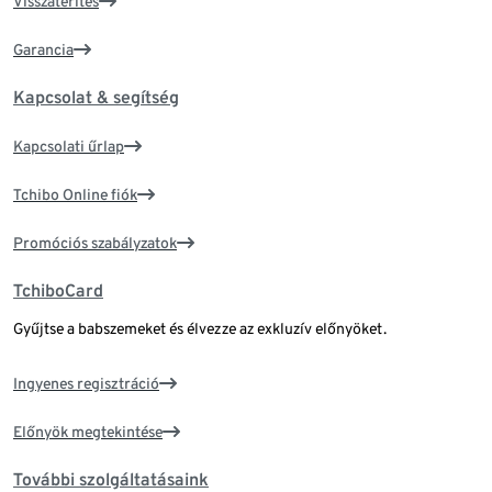
Visszatérítés
Garancia
Kapcsolat & segítség
Kapcsolati űrlap
Tchibo Online fiók
Promóciós szabályzatok
TchiboCard
Gyűjtse a babszemeket és élvezze az exkluzív előnyöket.
Ingyenes regisztráció
Előnyök megtekintése
További szolgáltatásaink