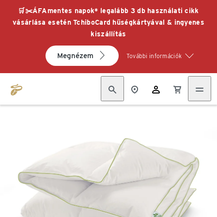
🛒✂️ÁFAmentes napok* legalább 3 db használati cikk
vásárlása esetén TchiboCard hűségkártyával & ingyenes
kiszállítás
Megnézem
További információk