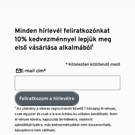
Minden hírlevél feliratkozónkat
10% kedvezménnyel lepjük meg
első vásárlása alkalmából¹
* Kötelezően kitöltendő mező
E-mail cím*
Feliratkozom a hírlevélre
¹ Az utalvány a sikeres regisztrációt követő 1 hónapig érvényes,
csak egyszer és csak a www.tchibo.hu oldalon beváltható. Nem
érvényes kávéra, kapszulás termékekre, valamint
ajándékkártyákra, más kedvezményekkel nem összevonható,
készpénzre nem váltható.