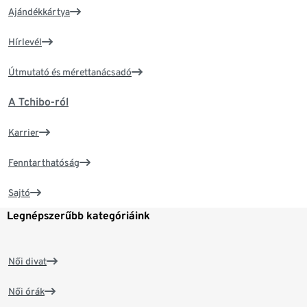
Ajándékkártya
Hírlevél
Útmutató és mérettanácsadó
A Tchibo-ról
Karrier
Fenntarthatóság
Sajtó
Legnépszerűbb kategóriáink
Női divat
Női órák