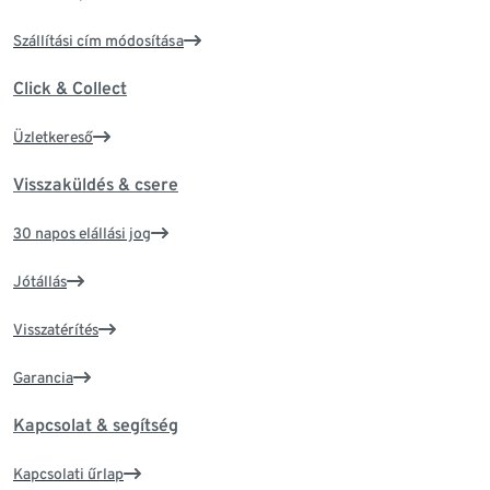
Szállítási cím módosítása
Click & Collect
Üzletkereső
Visszaküldés & csere
30 napos elállási jog
Jótállás
Visszatérítés
Garancia
Kapcsolat & segítség
Kapcsolati űrlap