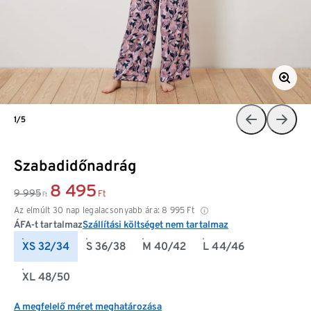
1/5
Szabadidőnadrág
8 495
9 995
Ft
Ft
Az elmúlt 30 nap legalacsonyabb ára:
8 995
Ft
ÁFA-t tartalmaz
Szállítási költséget nem tartalmaz
XS 32/34
S 36/38
M 40/42
L 44/46
XL 48/50
A megfelelő méret meghatározása