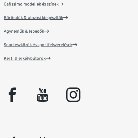
Cafissimo modellek és színek
Bőröndök & utazási kiegészítők
Ágyneműk & lepedők
Sporteszközök és sportfelszerelések
Kerti & erkélybútorok
facebook
youtube
instagram