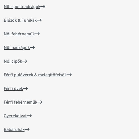
Női sportnadrágok
Blúzok & Tunikák
Női fehérneműk
Női nadrágok
Női cipők
Férfi pulóverek & melegítőfelsők
Férfi övek
Férfi fehérneműk
Gyerekdivat
Babaruhák