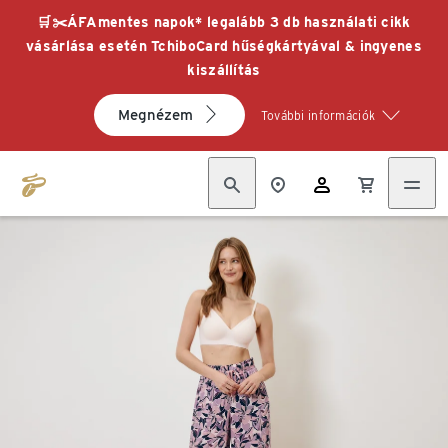
🛒✂️ÁFAmentes napok* legalább 3 db használati cikk
vásárlása esetén TchiboCard hűségkártyával & ingyenes
kiszállítás
Megnézem
További információk