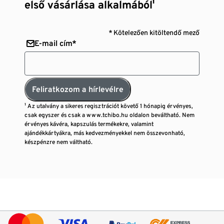
első vásárlása alkalmából¹
* Kötelezően kitöltendő mező
E-mail cím*
Feliratkozom a hírlevélre
¹ Az utalvány a sikeres regisztrációt követő 1 hónapig érvényes,
csak egyszer és csak a www.tchibo.hu oldalon beváltható. Nem
érvényes kávéra, kapszulás termékekre, valamint
ajándékkártyákra, más kedvezményekkel nem összevonható,
készpénzre nem váltható.