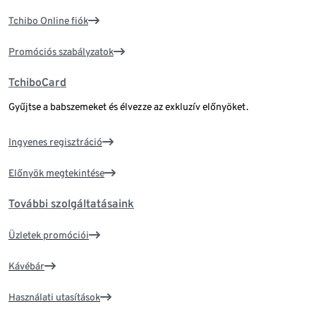
Tchibo Online fiók
Promóciós szabályzatok
TchiboCard
Gyűjtse a babszemeket és élvezze az exkluzív előnyöket.
Ingyenes regisztráció
Előnyök megtekintése
További szolgáltatásaink
Üzletek promóciói
Kávébár
Használati utasítások