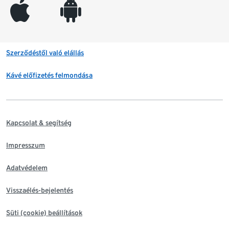
appleinc
android
Szerződéstől való elállás
Kávé előfizetés felmondása
Kapcsolat & segítség
Impresszum
Adatvédelem
Visszaélés-bejelentés
Süti (cookie) beállítások