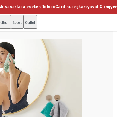
k vásárlása esetén TchiboCard hűségkártyával & ingyen
tthon
Sport
Outlet