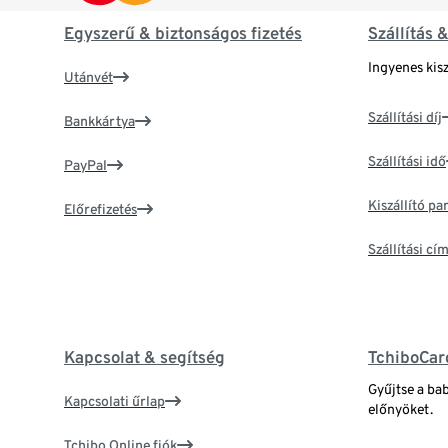
Egyszerű & biztonságos fizetés
Szállítás 
Ingyenes kisz
Utánvét
Szállítási díj
Bankkártya
Szállítási idő
PayPal
Kiszállító p
Előrefizetés
Szállítási c
Kapcsolat & segítség
TchiboCar
Gyűjtse a ba
Kapcsolati űrlap
előnyöket.
Tchibo Online fiók