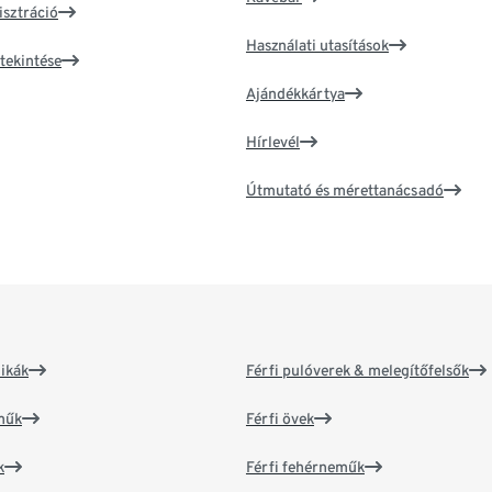
isztráció
Használati utasítások
tekintése
Ajándékkártya
Hírlevél
Útmutató és mérettanácsadó
ikák
Férfi pulóverek & melegítőfelsők
műk
Férfi övek
k
Férfi fehérneműk