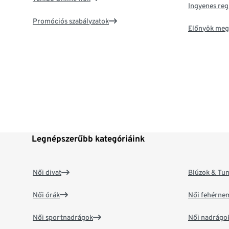
Ingyenes reg
Promóciós szabályzatok
Előnyök meg
Legnépszerűbb kategóriáink
Női divat
Blúzok & Tun
Női órák
Női fehérne
Női sportnadrágok
Női nadrágo