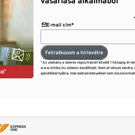
vásárlása alkalmából¹
E-mail cím*
Feliratkozom a hírlevélre
¹ Az utalvány a sikeres regisztrációt követő 1 hónapig érvé
www.tchibo.hu oldalon beváltható. Nem érvényes kávéra, 
ól¹
ajándékkártyákra, más kedvezményekkel nem összevonható