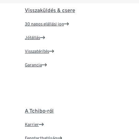
Visszaküldés & csere
30 napos elállási jog
Jótállás
Visszatérítés
Garancia
A Tchibo-ról
Karrier
Fenntarthatóság