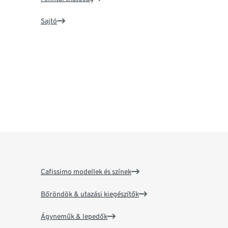
Sajtó
Cafissimo modellek és színek
Bőröndök & utazási kiegészítők
Ágyneműk & lepedők