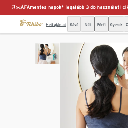
🛒✂️ÁFAmentes napok* legalább 3 db használati cik
Heti ajánlat
Kávé
Női
Férfi
Gyerek
O