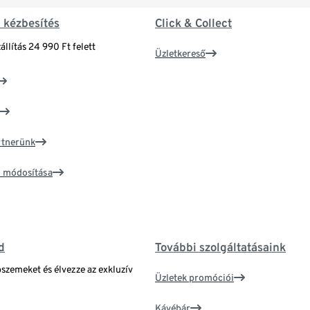
& kézbesítés
Click & Collect
állítás 24 990 Ft felett
Üzletkereső
artnerünk
ím módosítása
d
További szolgáltatásaink
bszemeket és élvezze az exkluzív
Üzletek promóciói
Kávébár