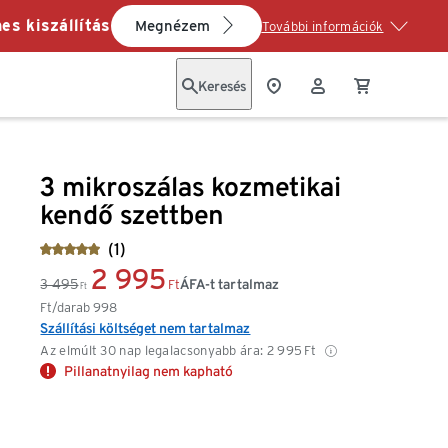
es kiszállítás
Megnézem
További információk
Keresés
3 mikroszálas kozmetikai
kendő szettben
(1)
2 995
3 495
ÁFA-t tartalmaz
Ft
Ft
Ft/darab
998
Szállítási költséget nem tartalmaz
Az elmúlt 30 nap legalacsonyabb ára:
2 995
Ft
Pillanatnyilag nem kapható