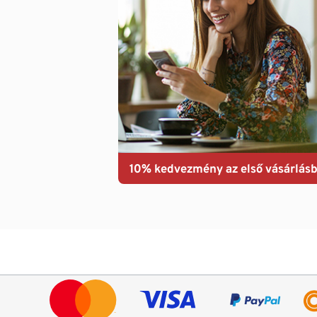
10% kedvezmény az első vásárlásb