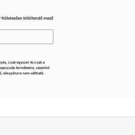
* Kötelezően kitöltendő mező
nyes, csak egyszer és csak a
kapszulás termékekre, valamint
, készpénzre nem váltható.