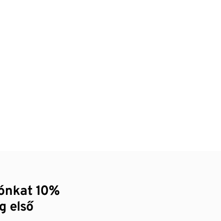
zónkat 10%
g első