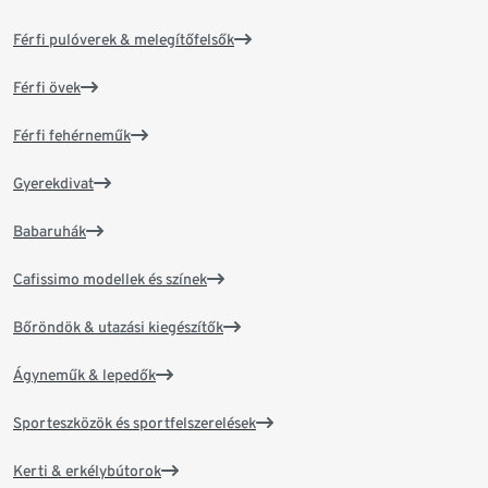
Férfi pulóverek & melegítőfelsők
Férfi övek
Férfi fehérneműk
Gyerekdivat
Babaruhák
Cafissimo modellek és színek
Bőröndök & utazási kiegészítők
Ágyneműk & lepedők
Sporteszközök és sportfelszerelések
Kerti & erkélybútorok