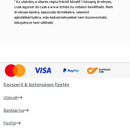
¹ Az utalvány a sikeres regisztrációt követő 1 hónapig érvényes,
csak egyszer és csak a www.tchibo.hu oldalon beváltható. Nem
érvényes kávéra, kapszulás termékekre, valamint
ajándékkártyákra, más kedvezményekkel nem összevonható,
készpénzre nem váltható.
Egyszerű & biztonságos fizetés
Utánvét
Bankkártya
PayPal