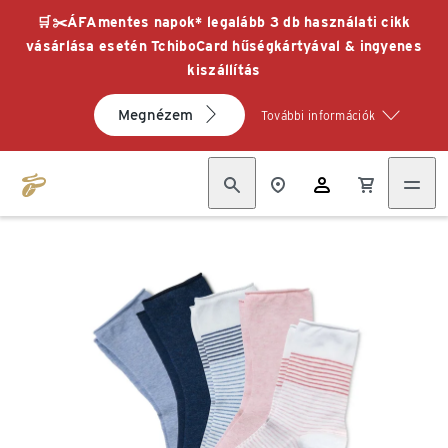
🛒✂️ÁFAmentes napok* legalább 3 db használati cikk
vásárlása esetén TchiboCard hűségkártyával & ingyenes
kiszállítás
Megnézem
További információk