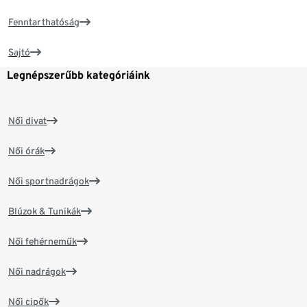
Fenntarthatóság
Sajtó
Legnépszerűbb kategóriáink
Női divat
Női órák
Női sportnadrágok
Blúzok & Tunikák
Női fehérneműk
Női nadrágok
Női cipők