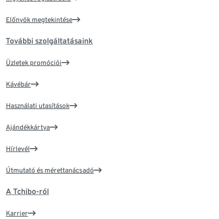
Előnyök megtekintése
További szolgáltatásaink
Üzletek promóciói
Kávébár
Használati utasítások
Ajándékkártya
Hírlevél
Útmutató és mérettanácsadó
A Tchibo-ról
Karrier