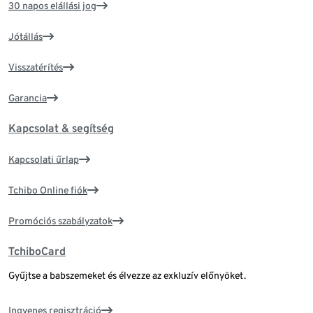
30 napos elállási jog
Jótállás
Visszatérítés
Garancia
Kapcsolat & segítség
Kapcsolati űrlap
Tchibo Online fiók
Promóciós szabályzatok
TchiboCard
Gyűjtse a babszemeket és élvezze az exkluzív előnyöket.
Ingyenes regisztráció