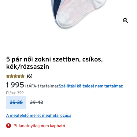
5 pár női zokni szettben, csíkos,
kék/rózsaszín
(6)
1 995
ÁFA-t tartalmaz
Szállítási költséget nem tartalmaz
Ft
Ft/pár
399
35-38
39-42
A megfelelő méret meghatározása
Pillanatnyilag nem kapható