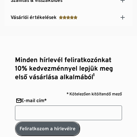
Szállítás & visszaküldés
Vásárlói értékelések
Minden hírlevél feliratkozónkat
10% kedvezménnyel lepjük meg
első vásárlása alkalmából¹
* Kötelezően kitöltendő mező
E-mail cím*
Feliratkozom a hírlevélre