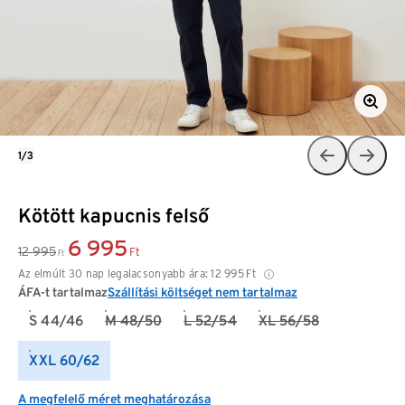
1/3
Kötött kapucnis felső
6 995
12 995
Ft
Ft
Az elmúlt 30 nap legalacsonyabb ára:
12 995
Ft
ÁFA-t tartalmaz
Szállítási költséget nem tartalmaz
S 44/46
M 48/50
L 52/54
XL 56/58
XXL 60/62
A megfelelő méret meghatározása