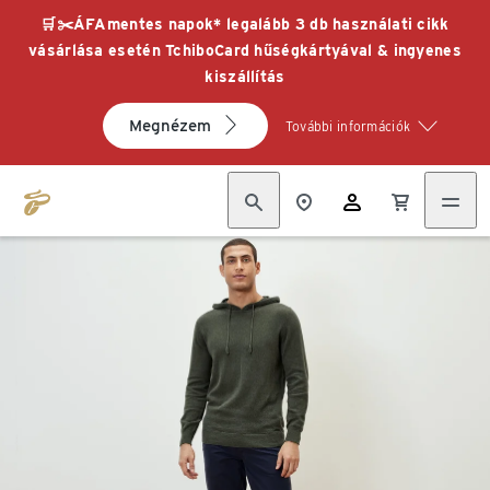
🛒✂️ÁFAmentes napok* legalább 3 db használati cikk
vásárlása esetén TchiboCard hűségkártyával & ingyenes
kiszállítás
Megnézem
További információk