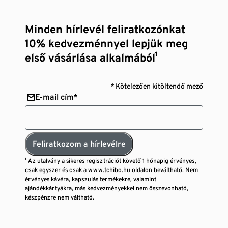
Minden hírlevél feliratkozónkat
10% kedvezménnyel lepjük meg
első vásárlása alkalmából¹
* Kötelezően kitöltendő mező
E-mail cím*
Feliratkozom a hírlevélre
¹ Az utalvány a sikeres regisztrációt követő 1 hónapig érvényes,
csak egyszer és csak a www.tchibo.hu oldalon beváltható. Nem
érvényes kávéra, kapszulás termékekre, valamint
ajándékkártyákra, más kedvezményekkel nem összevonható,
készpénzre nem váltható.