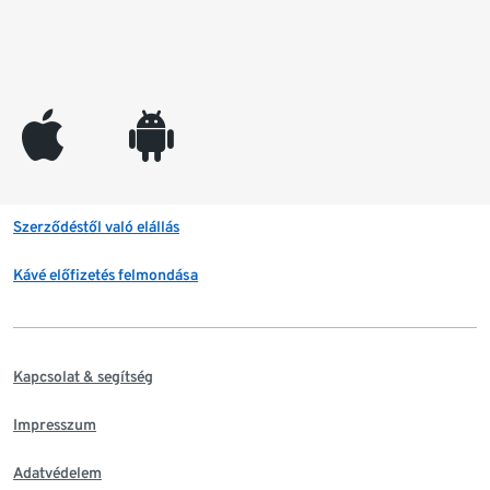
appleinc
android
Szerződéstől való elállás
Kávé előfizetés felmondása
Kapcsolat & segítség
Impresszum
Adatvédelem