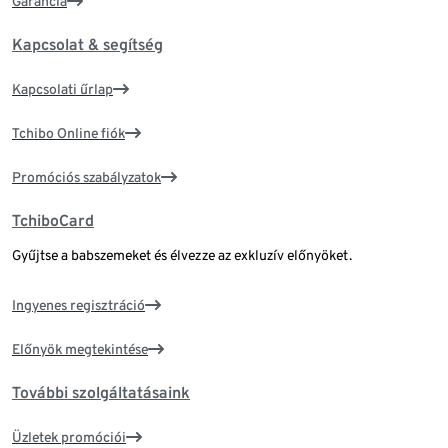
Garancia
Kapcsolat & segítség
Kapcsolati űrlap
Tchibo Online fiók
Promóciós szabályzatok
TchiboCard
Gyűjtse a babszemeket és élvezze az exkluzív előnyöket.
Ingyenes regisztráció
Előnyök megtekintése
További szolgáltatásaink
Üzletek promóciói