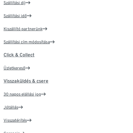
Szállítási díj
Szállítási idő
Kiszállító partnerünk
Szállítási cím módosítása
Click & Collect
Üzletkereső
Visszaküldés & csere
30 napos elállási jog
Jótállás
Visszatérítés