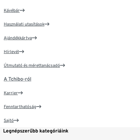
Kávébár
Használati utasítások
Ajándékkártya
Hírlevél
Útmutató és mérettanácsadó
A Tchibo-ról
Karrier
Fenntarthatóság
Sajtó
Legnépszerűbb kategóriáink