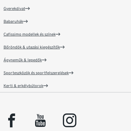
Gyerekdivat
Babaruhák
Cafissimo modellek és színek
Bőröndök & utazási kiegészítők
Ágyneműk & lepedők
Sporteszközök és sportfelszerelések
Kerti & erkélybútorok
facebook
youtube
instagram