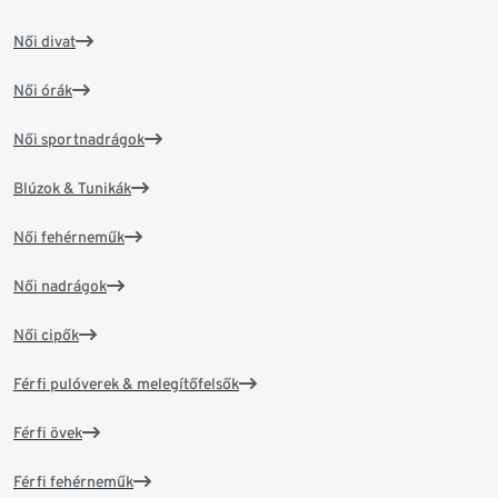
Női divat
Női órák
Női sportnadrágok
Blúzok & Tunikák
Női fehérneműk
Női nadrágok
Női cipők
Férfi pulóverek & melegítőfelsők
Férfi övek
Férfi fehérneműk