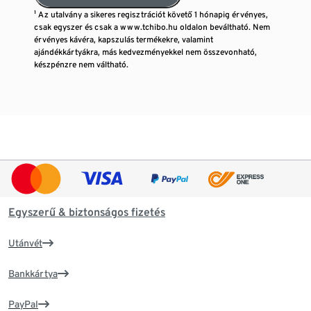
¹ Az utalvány a sikeres regisztrációt követő 1 hónapig érvényes,
csak egyszer és csak a www.tchibo.hu oldalon beváltható. Nem
érvényes kávéra, kapszulás termékekre, valamint
ajándékkártyákra, más kedvezményekkel nem összevonható,
készpénzre nem váltható.
Egyszerű & biztonságos fizetés
Utánvét
Bankkártya
PayPal