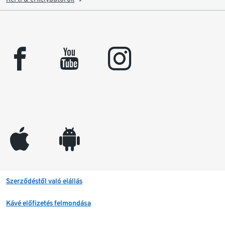
facebook
youtube
instagram
appleinc
android
Szerződéstől való elállás
Kávé előfizetés felmondása