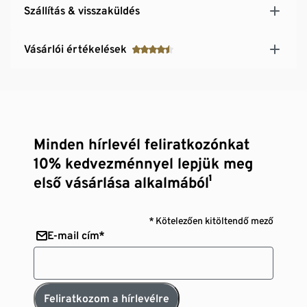
Szállítás & visszaküldés
Vásárlói értékelések
Minden hírlevél feliratkozónkat
10% kedvezménnyel lepjük meg
első vásárlása alkalmából¹
* Kötelezően kitöltendő mező
E-mail cím*
Feliratkozom a hírlevélre