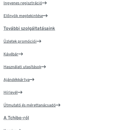
Ingyenes regisztráció
Előnyök megtekintése
További szolgáltatásaink
Üzletek promóciói
Kávébár
Használati utasítások
Ajándékkártya
Hírlevél
Útmutató és mérettanácsadó
A Tchibo-ról