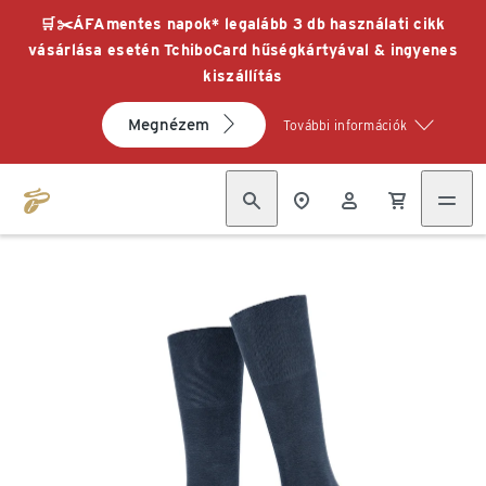
🛒✂️ÁFAmentes napok* legalább 3 db használati cikk
vásárlása esetén TchiboCard hűségkártyával & ingyenes
kiszállítás
Megnézem
További információk