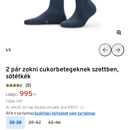
1/3
2 pár zokni cukorbetegeknek szettben,
sötétkék
(5)
995
1 995
Ft
Ft
Ft/pár
497
Az elmúlt 30 nap legalacsonyabb ára:
995
Ft
ÁFA-t tartalmaz
Szállítási költséget nem tartalmaz
35-38
39-42
43-46