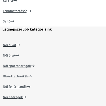
Karrier
Fenntarthatóság
Sajtó
Legnépszerűbb kategóriáink
Női divat
Női órák
Női sportnadrágok
Blúzok & Tunikák
Női fehérneműk
Női nadrágok