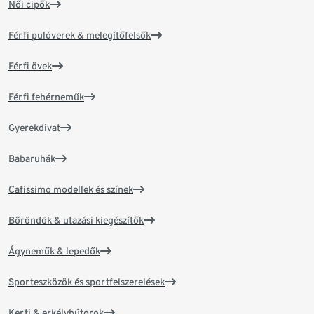
Női cipők
Férfi pulóverek & melegítőfelsők
Férfi övek
Férfi fehérneműk
Gyerekdivat
Babaruhák
Cafissimo modellek és színek
Bőröndök & utazási kiegészítők
Ágyneműk & lepedők
Sporteszközök és sportfelszerelések
Kerti & erkélybútorok