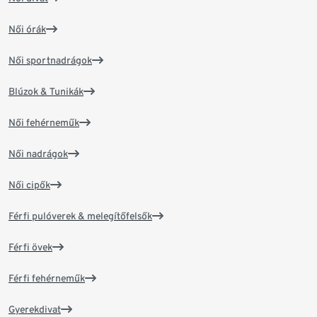
Női órák
Női sportnadrágok
Blúzok & Tunikák
Női fehérneműk
Női nadrágok
Női cipők
Férfi pulóverek & melegítőfelsők
Férfi övek
Férfi fehérneműk
Gyerekdivat