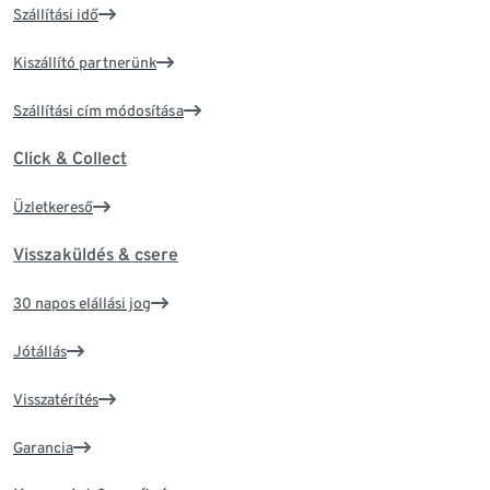
Szállítási idő
Kiszállító partnerünk
Szállítási cím módosítása
Click & Collect
Üzletkereső
Visszaküldés & csere
30 napos elállási jog
Jótállás
Visszatérítés
Garancia