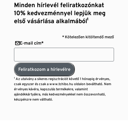
Minden hírlevél feliratkozónkat
10% kedvezménnyel lepjük meg
első vásárlása alkalmából¹
* Kötelezően kitöltendő mező
E-mail cím*
Feliratkozom a hírlevélre
¹ Az utalvány a sikeres regisztrációt követő 1 hónapig érvényes,
csak egyszer és csak a www.tchibo.hu oldalon beváltható. Nem
érvényes kávéra, kapszulás termékekre, valamint
ajándékkártyákra, más kedvezményekkel nem összevonható,
készpénzre nem váltható.