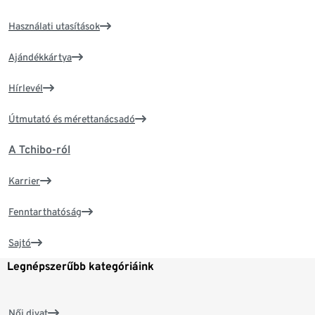
Használati utasítások
Ajándékkártya
Hírlevél
Útmutató és mérettanácsadó
A Tchibo-ról
Karrier
Fenntarthatóság
Sajtó
Legnépszerűbb kategóriáink
Női divat