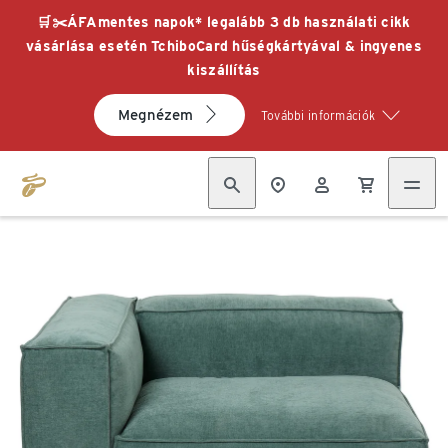
🛒✂️ÁFAmentes napok* legalább 3 db használati cikk
vásárlása esetén TchiboCard hűségkártyával & ingyenes
kiszállítás
Megnézem
További információk