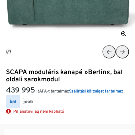
1/7
SCAPA moduláris kanapé »Berlin«, bal
oldali sarokmodul
439 995
ÁFA-t tartalmaz
Szállítási költséget tartalmaz
Ft
bal
jobb
Pillanatnyilag nem kapható