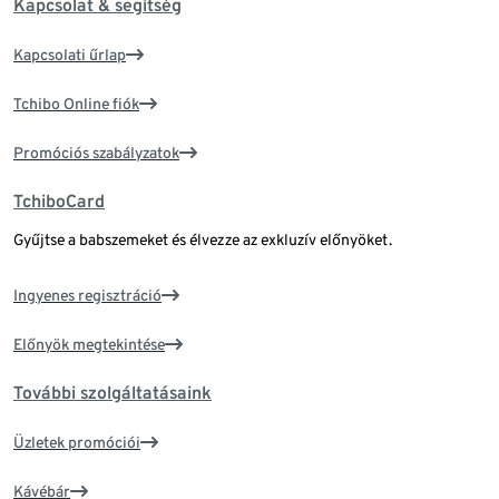
Kapcsolat & segítség
Kapcsolati űrlap
Tchibo Online fiók
Promóciós szabályzatok
TchiboCard
Gyűjtse a babszemeket és élvezze az exkluzív előnyöket.
Ingyenes regisztráció
Előnyök megtekintése
További szolgáltatásaink
Üzletek promóciói
Kávébár