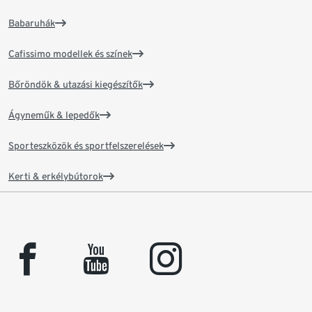
Babaruhák
Cafissimo modellek és színek
Bőröndök & utazási kiegészítők
Ágyneműk & lepedők
Sporteszközök és sportfelszerelések
Kerti & erkélybútorok
facebook
youtube
instagram