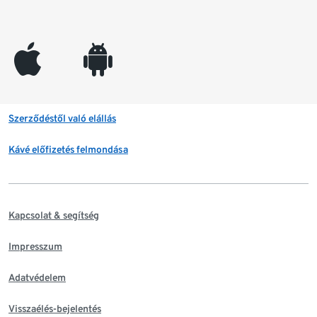
appleinc
android
Szerződéstől való elállás
Kávé előfizetés felmondása
Kapcsolat & segítség
Impresszum
Adatvédelem
Visszaélés-bejelentés