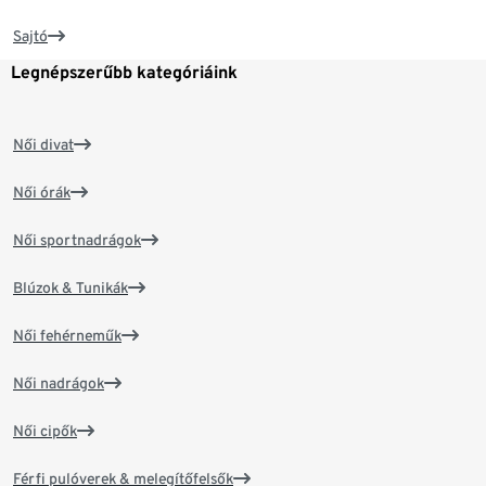
Sajtó
Legnépszerűbb kategóriáink
Női divat
Női órák
Női sportnadrágok
Blúzok & Tunikák
Női fehérneműk
Női nadrágok
Női cipők
Férfi pulóverek & melegítőfelsők