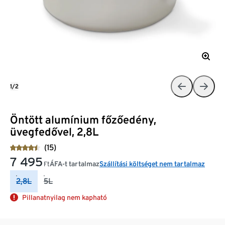
1/2
Öntött alumínium főzőedény,
üvegfedővel, 2,8L
(15)
7 495
ÁFA-t tartalmaz
Szállítási költséget nem tartalmaz
Ft
2,8L
5L
Pillanatnyilag nem kapható