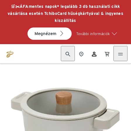
🛒✂️ÁFAmentes napok* legalább 3 db használati cikk
vásárlása esetén TchiboCard hűségkártyával & ingyenes
kiszállítás
Megnézem
További információk