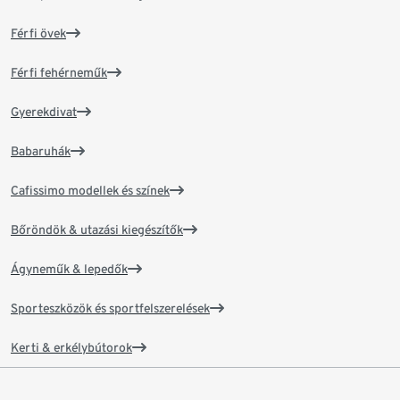
Férfi övek
Férfi fehérneműk
Gyerekdivat
Babaruhák
Cafissimo modellek és színek
Bőröndök & utazási kiegészítők
Ágyneműk & lepedők
Sporteszközök és sportfelszerelések
Kerti & erkélybútorok