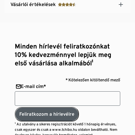
Vásárlói értékelések
Minden hírlevél feliratkozónkat
10% kedvezménnyel lepjük meg
első vásárlása alkalmából¹
* Kötelezően kitöltendő mező
E-mail cím*
Feliratkozom a hírlevélre
¹ Az utalvány a sikeres regisztrációt követő 1 hónapig érvényes,
csak egyszer és csak a www.tchibo.hu oldalon beváltható. Nem
érvényes kávéra, kapszulás termékekre, valamint