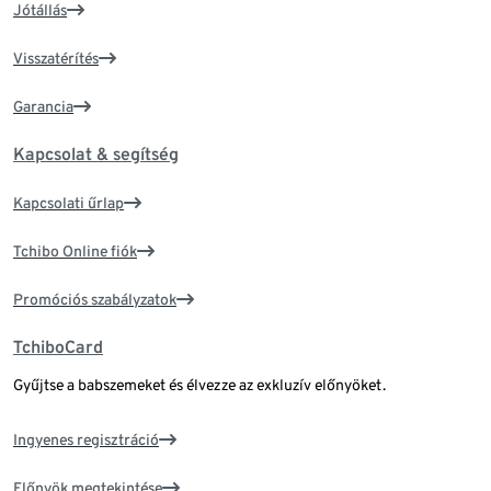
Jótállás
Visszatérítés
Garancia
Kapcsolat & segítség
Kapcsolati űrlap
Tchibo Online fiók
Promóciós szabályzatok
TchiboCard
Gyűjtse a babszemeket és élvezze az exkluzív előnyöket.
Ingyenes regisztráció
Előnyök megtekintése