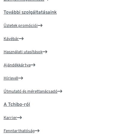
További szolgáltatásaink
Üzletek promóciói
Kávébár
Használati utasítások
Ajándékkártya
Hírlevél
Útmutató és mérettanácsadó
A Tchibo-ról
Karrier
Fenntarthatóság