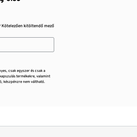
* Kötelezően kitöltendő mező
nyes, csak egyszer és csak a
kapszulás termékekre, valamint
, készpénzre nem váltható.