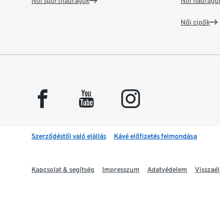
Női sportnadrágok
Női nadrágo
Női cipők
facebook
youtube
instagram
Szerződéstől való elállás
Kávé előfizetés felmondása
Kapcsolat & segítség
Impresszum
Adatvédelem
Visszaél