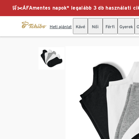
🛒✂️ÁFAmentes napok* legalább 3 db használati cik
Heti ajánlat
Kávé
Női
Férfi
Gyerek
O