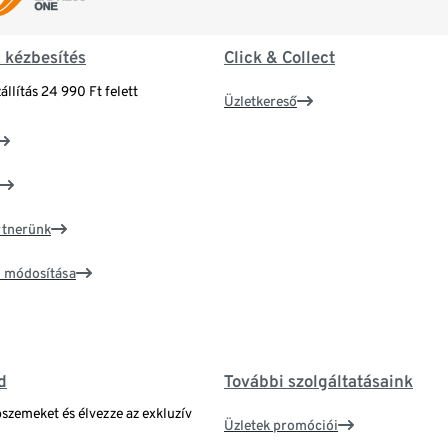
& kézbesítés
Click & Collect
állítás 24 990 Ft felett
Üzletkereső
artnerünk
ím módosítása
d
További szolgáltatásaink
bszemeket és élvezze az exkluzív
Üzletek promóciói