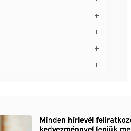
Minden hírlevél feliratko
kedvezménnyel lepjük me