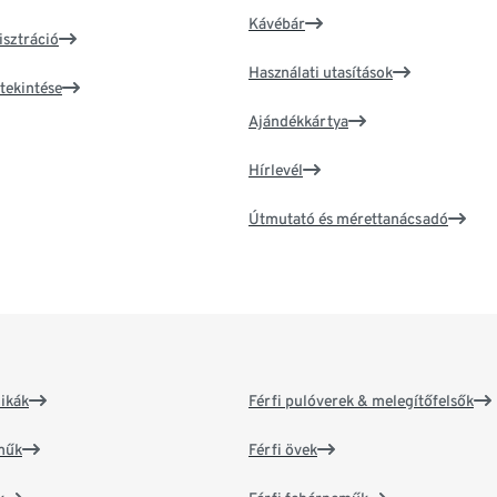
Kávébár
isztráció
Használati utasítások
tekintése
Ajándékkártya
Hírlevél
Útmutató és mérettanácsadó
ikák
Férfi pulóverek & melegítőfelsők
műk
Férfi övek