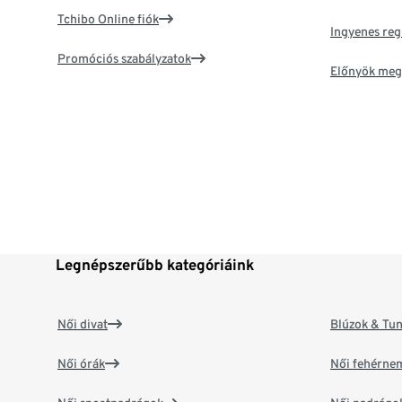
Tchibo Online fiók
Ingyenes reg
Promóciós szabályzatok
Előnyök meg
Legnépszerűbb kategóriáink
Női divat
Blúzok & Tun
Női órák
Női fehérne