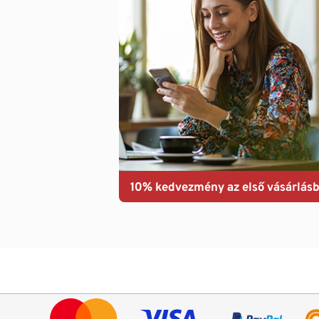
10% kedvezmény az első vásárlásb