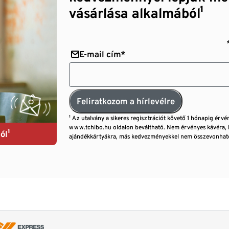
vásárlása alkalmából¹
E-mail cím*
Feliratkozom a hírlevélre
¹ Az utalvány a sikeres regisztrációt követő 1 hónapig érvé
www.tchibo.hu oldalon beváltható. Nem érvényes kávéra, 
ól¹
ajándékkártyákra, más kedvezményekkel nem összevonható