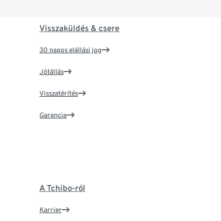
Visszaküldés & csere
30 napos elállási jog
Jótállás
Visszatérítés
Garancia
A Tchibo-ról
Karrier