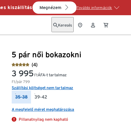
es kiszállítás
Megnézem
További információk
Keresés
5 pár női bokazokni
(4)
3 995
ÁFA-t tartalmaz
Ft
Ft/pár
799
Szállítási költséget nem tartalmaz
35-38
39-42
A megfelelő méret meghatározása
Pillanatnyilag nem kapható