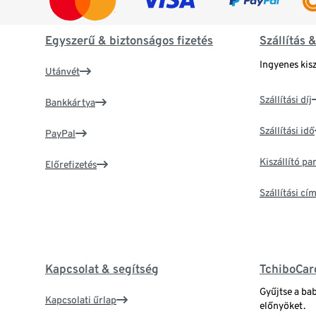
Egyszerű & biztonságos fizetés
Szállítás 
Ingyenes kisz
Utánvét
Szállítási díj
Bankkártya
Szállítási idő
PayPal
Kiszállító p
Előrefizetés
Szállítási c
Kapcsolat & segítség
TchiboCar
Gyűjtse a ba
Kapcsolati űrlap
előnyöket.