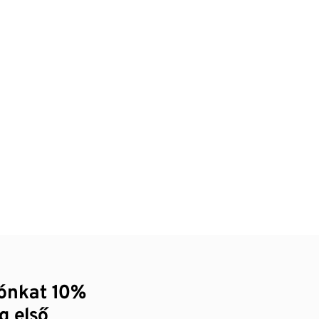
zónkat 10%
g első