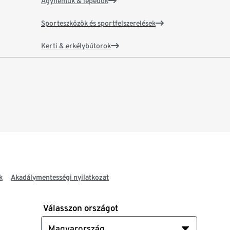
Ágyneműk & lepedők
Sporteszközök és sportfelszerelések
Kerti & erkélybútorok
k
Akadálymentességi nyilatkozat
Válasszon országot
Magyarország