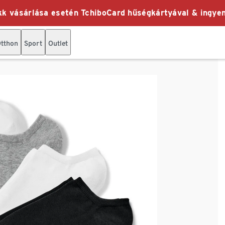
k vásárlása esetén TchiboCard hűségkártyával & ingyen
tthon
Sport
Outlet