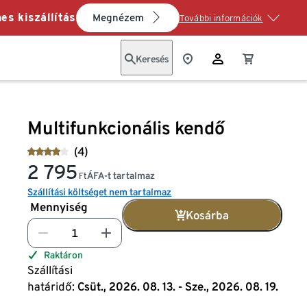
es kiszállítás
Megnézem
További információk
Keresés
Multifunkcionális kendő
(4)
2 795
ÁFA-t tartalmaz
Ft
Szállítási költséget nem tartalmaz
Mennyiség
Kosárba
Raktáron
Szállítási
határidő:
Csüt., 2026. 08. 13. - Sze., 2026. 08. 19.