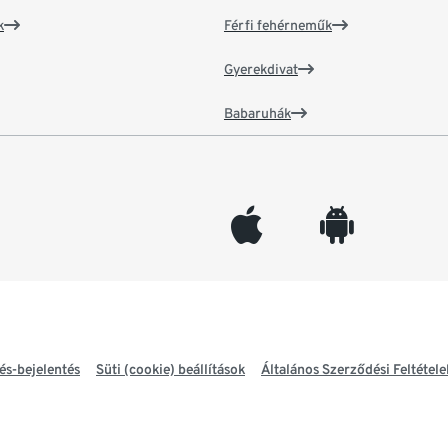
k
Férfi fehérneműk
Gyerekdivat
Babaruhák
appleinc
android
és-bejelentés
Süti (cookie) beállítások
Általános Szerződési Feltétele