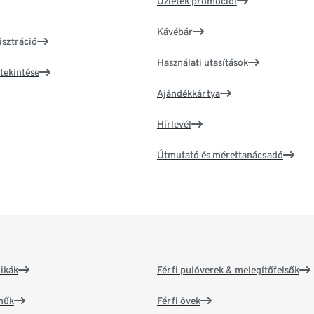
Üzletek promóciói
Kávébár
isztráció
Használati utasítások
tekintése
Ajándékkártya
Hírlevél
Útmutató és mérettanácsadó
ikák
Férfi pulóverek & melegítőfelsők
műk
Férfi övek