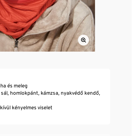
uha és meleg
 sál, homlokpánt, kámzsa, nyakvédő kendő,
dkívül kényelmes viselet