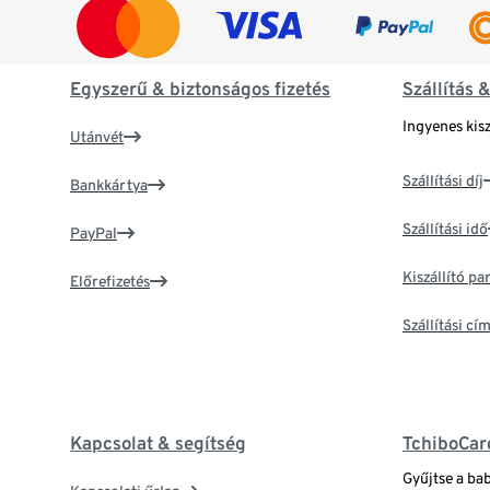
Egyszerű & biztonságos fizetés
Szállítás 
Ingyenes kisz
Utánvét
Szállítási díj
Bankkártya
Szállítási idő
PayPal
Kiszállító p
Előrefizetés
Szállítási c
Kapcsolat & segítség
TchiboCar
Gyűjtse a ba