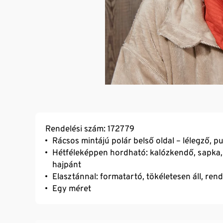
Rendelési szám: 172779
Rácsos mintájú polár belső oldal – lélegző, p
Hétféleképpen hordható: kalózkendő, sapka,
hajpánt
Elasztánnal: formatartó, tökéletesen áll, ren
Egy méret