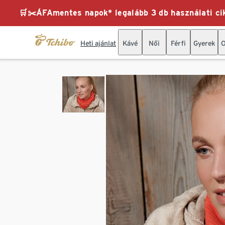
🛒✂️ÁFAmentes napok* legalább 3 db használati cik
Heti ajánlat
Kávé
Női
Férfi
Gyerek
O