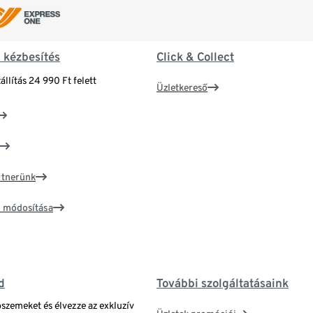
& kézbesítés
Click & Collect
állítás 24 990 Ft felett
Üzletkereső
artnerünk
ím módosítása
d
További szolgáltatásaink
bszemeket és élvezze az exkluzív