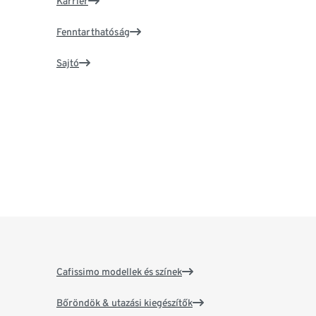
Karrier
Fenntarthatóság
Sajtó
Cafissimo modellek és színek
Bőröndök & utazási kiegészítők