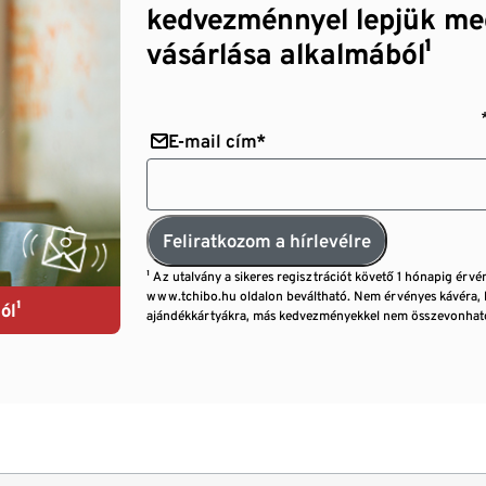
kedvezménnyel lepjük me
vásárlása alkalmából¹
E-mail cím*
Feliratkozom a hírlevélre
¹ Az utalvány a sikeres regisztrációt követő 1 hónapig érvé
www.tchibo.hu oldalon beváltható. Nem érvényes kávéra, 
ól¹
ajándékkártyákra, más kedvezményekkel nem összevonható