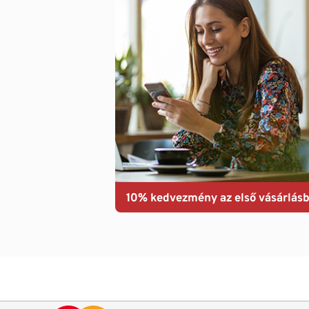
10% kedvezmény az első vásárlásb