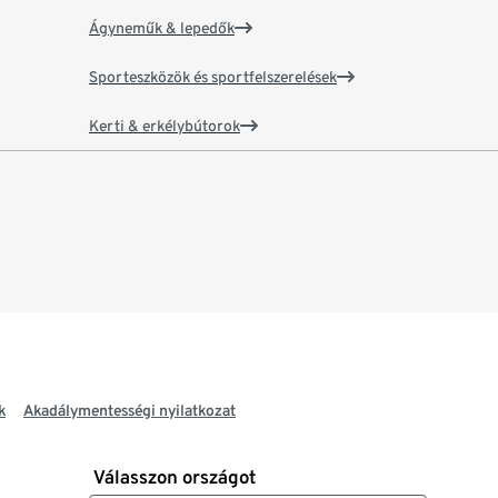
Ágyneműk & lepedők
Sporteszközök és sportfelszerelések
Kerti & erkélybútorok
k
Akadálymentességi nyilatkozat
Válasszon országot