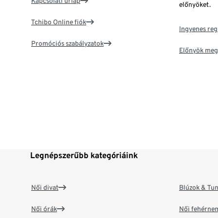
Kapcsolati űrlap
előnyöket.
Tchibo Online fiók
Ingyenes reg
Promóciós szabályzatok
Előnyök meg
Legnépszerűbb kategóriáink
Női divat
Blúzok & Tun
Női órák
Női fehérne