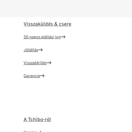
Visszaküldés & csere
30 napos elállási jog
Jótállás
Visszatérítés
Garancia
A Tchibo-ról