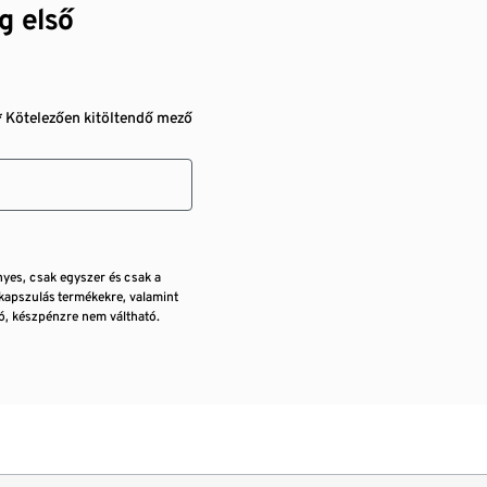
g első
* Kötelezően kitöltendő mező
nyes, csak egyszer és csak a
kapszulás termékekre, valamint
, készpénzre nem váltható.