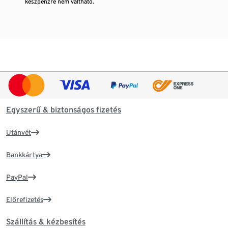
készpénzre nem váltható.
Egyszerű & biztonságos fizetés
Utánvét
Bankkártya
PayPal
Előrefizetés
Szállítás & kézbesítés