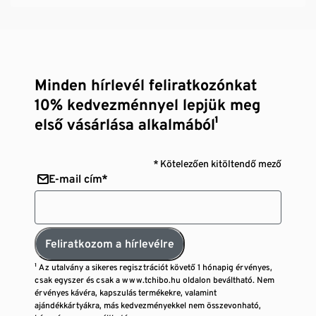
Minden hírlevél feliratkozónkat
10% kedvezménnyel lepjük meg
első vásárlása alkalmából¹
* Kötelezően kitöltendő mező
E-mail cím*
Feliratkozom a hírlevélre
¹ Az utalvány a sikeres regisztrációt követő 1 hónapig érvényes,
csak egyszer és csak a www.tchibo.hu oldalon beváltható. Nem
érvényes kávéra, kapszulás termékekre, valamint
ajándékkártyákra, más kedvezményekkel nem összevonható,