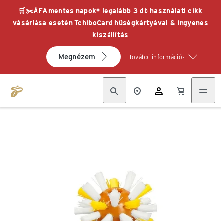
🛒✂️ÁFAmentes napok* legalább 3 db használati cikk
vásárlása esetén TchiboCard hűségkártyával & ingyenes
kiszállítás
Megnézem
További információk