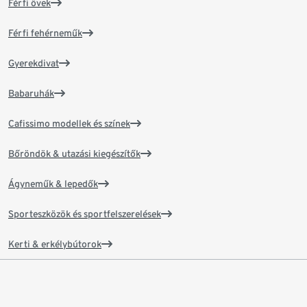
Férfi övek
Férfi fehérneműk
Gyerekdivat
Babaruhák
Cafissimo modellek és színek
Bőröndök & utazási kiegészítők
Ágyneműk & lepedők
Sporteszközök és sportfelszerelések
Kerti & erkélybútorok