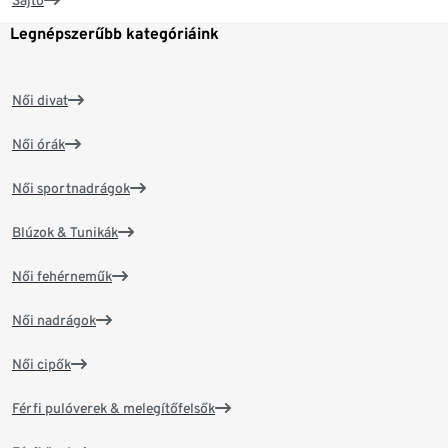
Sajtó
Legnépszerűbb kategóriáink
Női divat
Női órák
Női sportnadrágok
Blúzok & Tunikák
Női fehérneműk
Női nadrágok
Női cipők
Férfi pulóverek & melegítőfelsők