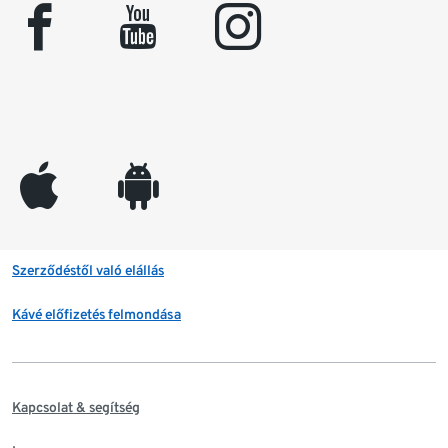
facebook
youtube
instagram
appleinc
android
Szerződéstől való elállás
Kávé előfizetés felmondása
Kapcsolat & segítség