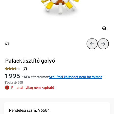
1/3
Palacktisztító golyó
(7)
1 995
ÁFA-t tartalmaz
Szállítási költséget nem tartalmaz
Ft
Ft/darab
665
Pillanatnyilag nem kapható
Rendelési szám: 96584