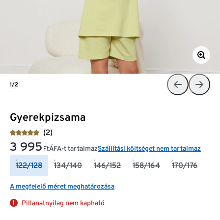
1/2
Gyerekpizsama
(2)
3 995
ÁFA-t tartalmaz
Szállítási költséget nem tartalmaz
Ft
122/128
134/140
146/152
158/164
170/176
A megfelelő méret meghatározása
Pillanatnyilag nem kapható