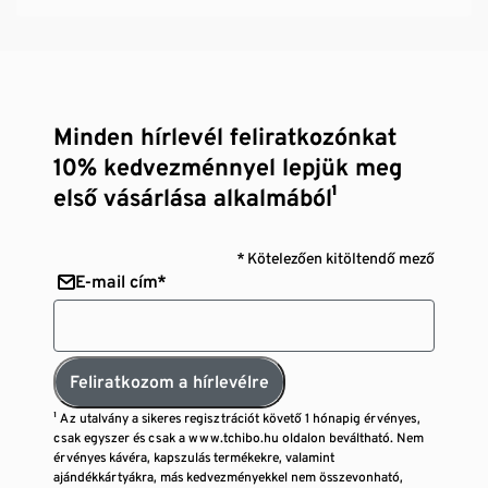
Minden hírlevél feliratkozónkat
10% kedvezménnyel lepjük meg
első vásárlása alkalmából¹
* Kötelezően kitöltendő mező
E-mail cím*
Feliratkozom a hírlevélre
¹ Az utalvány a sikeres regisztrációt követő 1 hónapig érvényes,
csak egyszer és csak a www.tchibo.hu oldalon beváltható. Nem
érvényes kávéra, kapszulás termékekre, valamint
ajándékkártyákra, más kedvezményekkel nem összevonható,