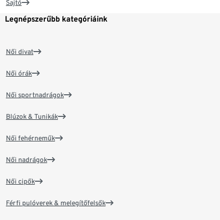
Sajtó
Legnépszerűbb kategóriáink
Női divat
Női órák
Női sportnadrágok
Blúzok & Tunikák
Női fehérneműk
Női nadrágok
Női cipők
Férfi pulóverek & melegítőfelsők