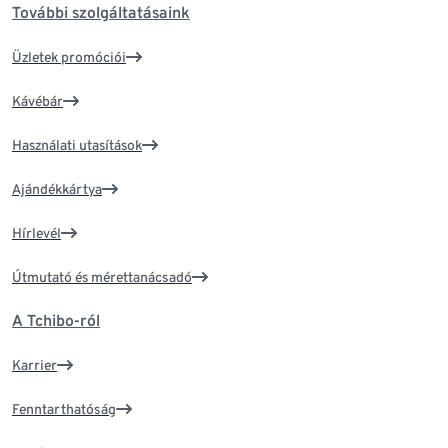
További szolgáltatásaink
Üzletek promóciói
Kávébár
Használati utasítások
Ajándékkártya
Hírlevél
Útmutató és mérettanácsadó
A Tchibo-ról
Karrier
Fenntarthatóság