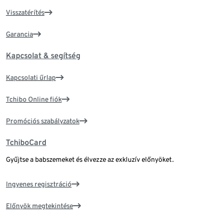
Visszatérítés
Garancia
Kapcsolat & segítség
Kapcsolati űrlap
Tchibo Online fiók
Promóciós szabályzatok
TchiboCard
Gyűjtse a babszemeket és élvezze az exkluzív előnyöket.
Ingyenes regisztráció
Előnyök megtekintése