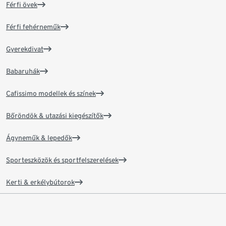
Férfi övek
Férfi fehérneműk
Gyerekdivat
Babaruhák
Cafissimo modellek és színek
Bőröndök & utazási kiegészítők
Ágyneműk & lepedők
Sporteszközök és sportfelszerelések
Kerti & erkélybútorok