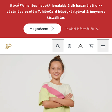
🛒✂️ÁFAmentes napok* legalább 3 db használati cikk
vásárlása esetén TchiboCard hűségkártyával & ingyenes
kiszállítás
Megnézem
További információk