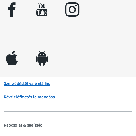
facebook
youtube
instagram
appleinc
android
Szerződéstől való elállás
Kávé előfizetés felmondása
Kapcsolat & segítség