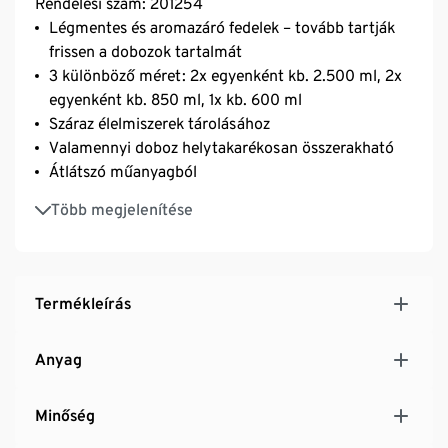
Rendelési szám: 201254
Légmentes és aromazáró fedelek – tovább tartják
frissen a dobozok tartalmát
3 különböző méret: 2x egyenként kb. 2.500 ml, 2x
egyenként kb. 850 ml, 1x kb. 600 ml
Száraz élelmiszerek tárolásához
Valamennyi doboz helytakarékosan összerakható
Átlátszó műanyagból
BPA-mentes
Több megjelenítése
Szilikon szelep akadályozza meg a fedél
beragadását
Termékleírás
Anyag
Minőség