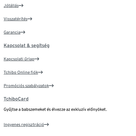
Jótállás
Visszatérítés
Garancia
Kapcsolat & segítség
Kapcsolati űrlap
Tchibo Online fiók
Promóciós szabályzatok
TchiboCard
Gyűjtse a babszemeket és élvezze az exkluzív előnyöket.
Ingyenes regisztráció