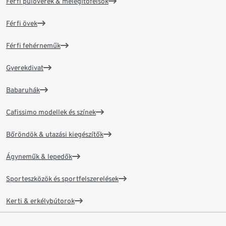
Férfi pulóverek & melegítőfelsők
Férfi övek
Férfi fehérneműk
Gyerekdivat
Babaruhák
Cafissimo modellek és színek
Bőröndök & utazási kiegészítők
Ágyneműk & lepedők
Sporteszközök és sportfelszerelések
Kerti & erkélybútorok