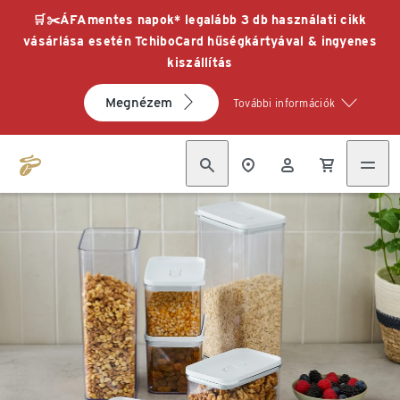
🛒✂️ÁFAmentes napok* legalább 3 db használati cikk
vásárlása esetén TchiboCard hűségkártyával & ingyenes
kiszállítás
Megnézem
További információk