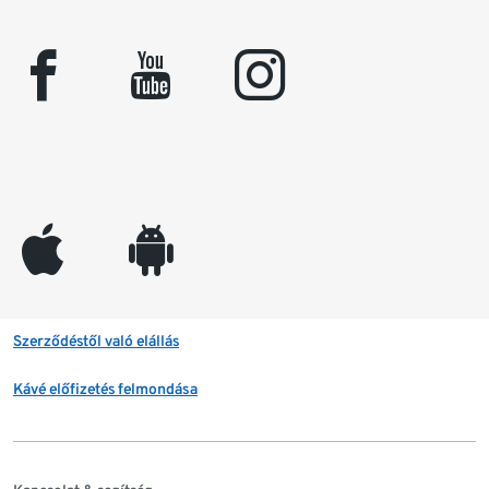
facebook
youtube
instagram
appleinc
android
Szerződéstől való elállás
Kávé előfizetés felmondása