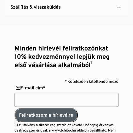
Szállítás & visszaküldés
Minden hírlevél feliratkozónkat
10% kedvezménnyel lepjük meg
első vásárlása alkalmából¹
* Kötelezően kitöltendő mező
E-mail cím*
Feliratkozom a hírlevélre
¹ Az utalvány a sikeres regisztrációt követő 1 hónapig érvényes,
csak egyszer és csak a www.tchibo.hu oldalon beváltható. Nem