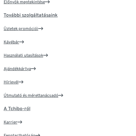
Előnyök megtekintése
További szolgáltatásaink
Üzletek promóciói
Kávébár
Használati utasítások
Ajándékkártya
Hírlevél
Útmutató és mérettanácsadó
A Tchibo-ról
Karrier
Fenntarthatóság