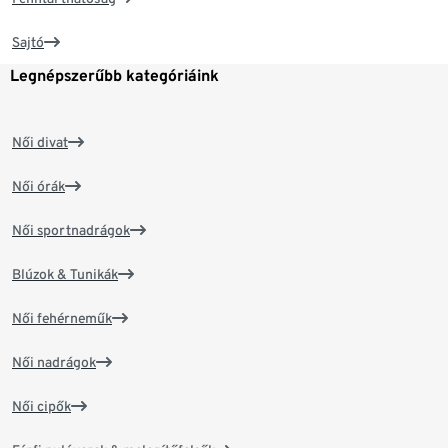
Sajtó
Legnépszerűbb kategóriáink
Női divat
Női órák
Női sportnadrágok
Blúzok & Tunikák
Női fehérneműk
Női nadrágok
Női cipők