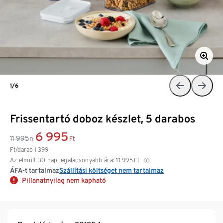
1/6
Frissentartó doboz készlet, 5 darabos
6 995
11 995
Ft
Ft
Ft/darab
1 399
Az elmúlt 30 nap legalacsonyabb ára:
11 995
Ft
ÁFA-t tartalmaz
Szállítási költséget nem tartalmaz
Pillanatnyilag nem kapható