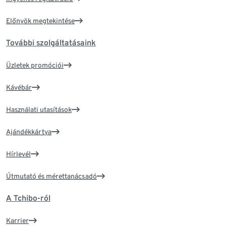
Előnyök megtekintése
További szolgáltatásaink
Üzletek promóciói
Kávébár
Használati utasítások
Ajándékkártya
Hírlevél
Útmutató és mérettanácsadó
A Tchibo-ról
Karrier