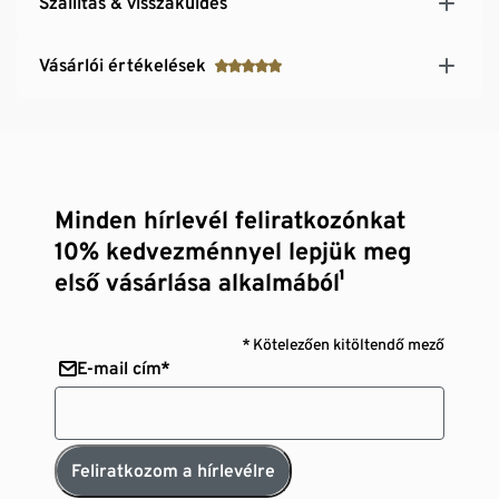
Szállítás & visszaküldés
Vásárlói értékelések
Minden hírlevél feliratkozónkat
10% kedvezménnyel lepjük meg
első vásárlása alkalmából¹
* Kötelezően kitöltendő mező
E-mail cím*
Feliratkozom a hírlevélre