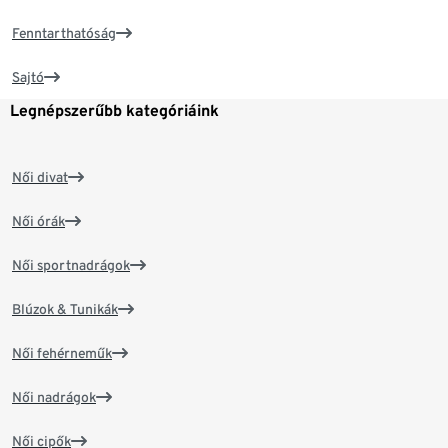
Fenntarthatóság
Sajtó
Legnépszerűbb kategóriáink
Női divat
Női órák
Női sportnadrágok
Blúzok & Tunikák
Női fehérneműk
Női nadrágok
Női cipők