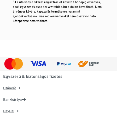
¹ Az utalvány a sikeres regisztrációt követő 1 hónapig érvényes,
csak egyszer és csak a www.tchibo.hu oldalon beváltható. Nem
érvényes kávéra, kapszulás termékekre, valamint
ajándékkártyákra, más kedvezményekkel nem összevonható,
készpénzre nem váltható.
Egyszerű & biztonságos fizetés
Utánvét
Bankkártya
PayPal