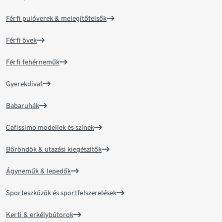
Férfi pulóverek & melegítőfelsők
Férfi övek
Férfi fehérneműk
Gyerekdivat
Babaruhák
Cafissimo modellek és színek
Bőröndök & utazási kiegészítők
Ágyneműk & lepedők
Sporteszközök és sportfelszerelések
Kerti & erkélybútorok