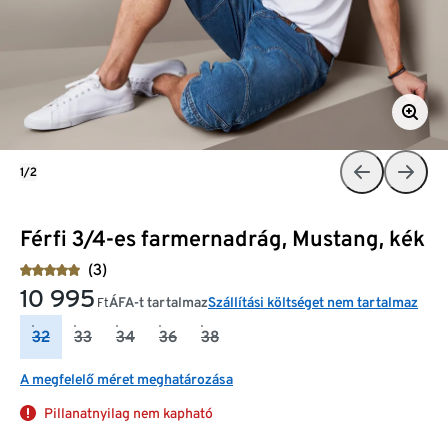
1/2
Férfi 3/4-es farmernadrág, Mustang, kék
(3)
10 995
ÁFA-t tartalmaz
Szállítási költséget nem tartalmaz
Ft
32
33
34
36
38
A megfelelő méret meghatározása
Pillanatnyilag nem kapható