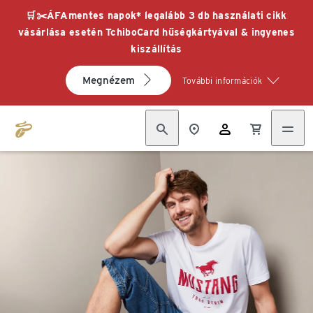
🛒✂️ÁFAmentes napok* legalább 3 db használati cikk
vásárlása esetén TchiboCard hűségkártyával & ingyenes
kiszállítás
Megnézem
További információk