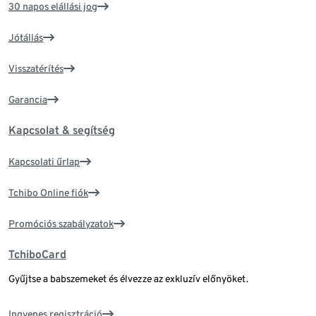
30 napos elállási jog
Jótállás
Visszatérítés
Garancia
Kapcsolat & segítség
Kapcsolati űrlap
Tchibo Online fiók
Promóciós szabályzatok
TchiboCard
Gyűjtse a babszemeket és élvezze az exkluzív előnyöket.
Ingyenes regisztráció