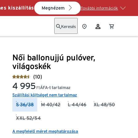
es kiszállítás
Megnézem
További információk
Keresés
Női ballonujjú pulóver,
világoskék
(10)
4 995
ÁFA-t tartalmaz
Ft
Szállítási költséget nem tartalmaz
S 36/38
M 40/42
L 44/46
XL 48/50
XXL 52/54
A megfelelő méret meghatározása