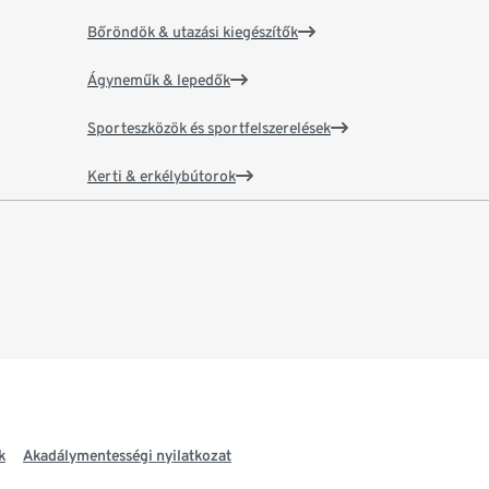
Bőröndök & utazási kiegészítők
Ágyneműk & lepedők
Sporteszközök és sportfelszerelések
Kerti & erkélybútorok
k
Akadálymentességi nyilatkozat