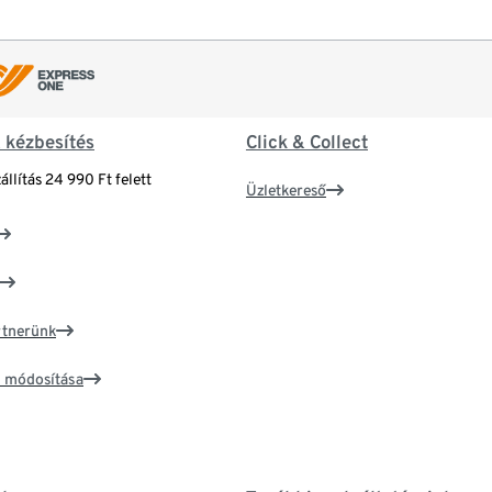
& kézbesítés
Click & Collect
állítás 24 990 Ft felett
Üzletkereső
artnerünk
ím módosítása