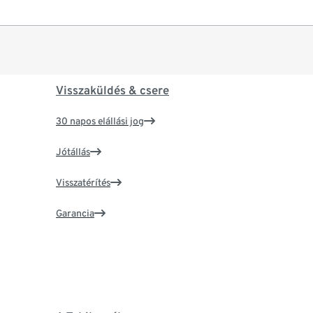
Visszaküldés & csere
30 napos elállási jog
Jótállás
Visszatérítés
Garancia