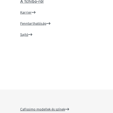
A Tchibo-ról
Karrier
Fenntarthatóság
Sajtó
Cafissimo modellek és színek