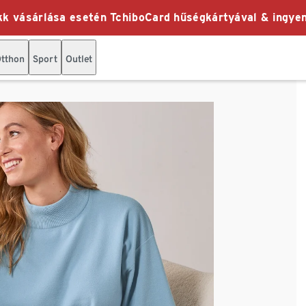
k vásárlása esetén TchiboCard hűségkártyával & ingyen
tthon
Sport
Outlet