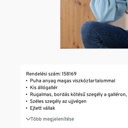
Rendelési szám: 158169
Puha anyag magas viszkóztartalommal
Kis állógallér
Rugalmas, bordás kötésű szegély a galléron, 
Széles szegély az ujjvégen
Ejtett vállak
Bő ujjak
Több megjelenítése