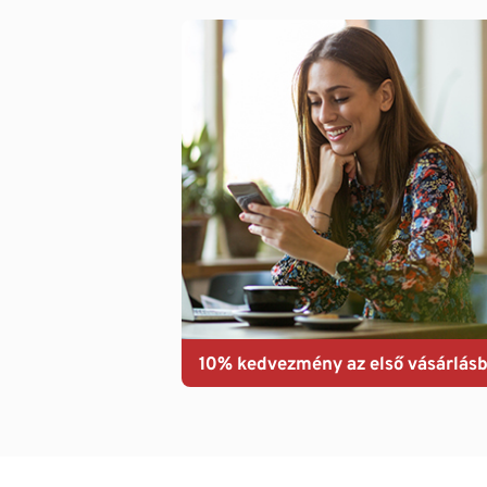
10% kedvezmény az első vásárlásb