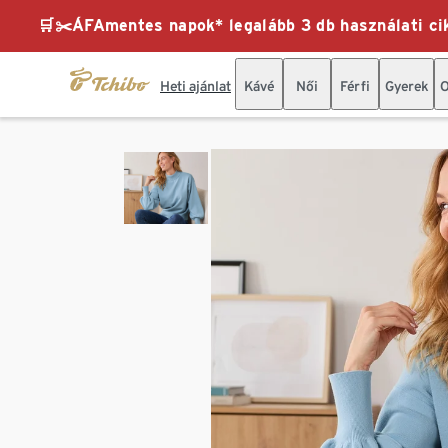
🛒✂️ÁFAmentes napok* legalább 3 db használati cik
Heti ajánlat
Kávé
Női
Férfi
Gyerek
O