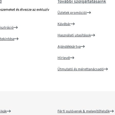
d
További szolgáltatásaink
bszemeket és élvezze az exkluzív
Üzletek promóciói
Kávébár
isztráció
Használati utasítások
tekintése
Ajándékkártya
Hírlevél
Útmutató és mérettanácsadó
ikák
Férfi pulóverek & melegítőfelsők