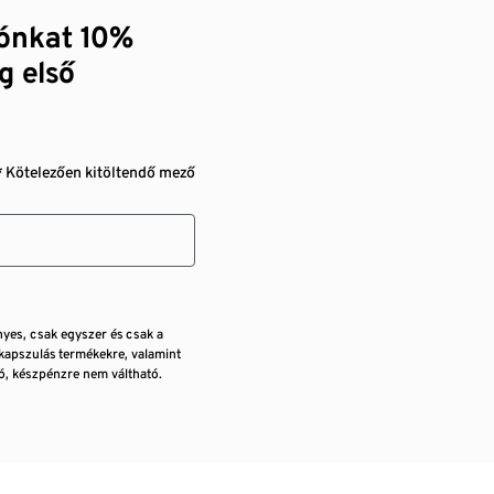
zónkat 10%
g első
* Kötelezően kitöltendő mező
nyes, csak egyszer és csak a
kapszulás termékekre, valamint
, készpénzre nem váltható.