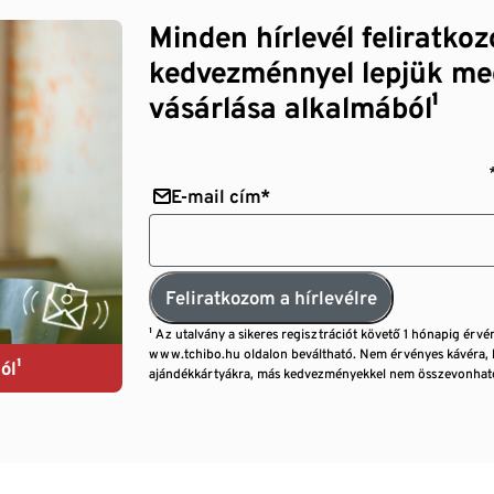
Minden hírlevél feliratko
kedvezménnyel lepjük me
vásárlása alkalmából¹
E-mail cím*
Feliratkozom a hírlevélre
¹ Az utalvány a sikeres regisztrációt követő 1 hónapig érvé
www.tchibo.hu oldalon beváltható. Nem érvényes kávéra, 
ól¹
ajándékkártyákra, más kedvezményekkel nem összevonható