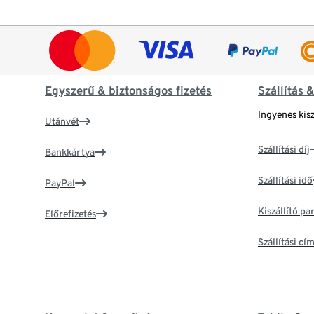
Egyszerű & biztonságos fizetés
Szállítás 
Ingyenes kisz
Utánvét
Szállítási díj
Bankkártya
Szállítási idő
PayPal
Kiszállító p
Előrefizetés
Szállítási c