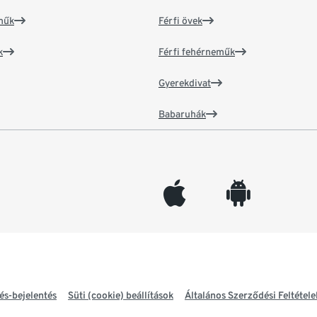
műk
Férfi övek
k
Férfi fehérneműk
Gyerekdivat
Babaruhák
appleinc
android
és-bejelentés
Süti (cookie) beállítások
Általános Szerződési Feltétele