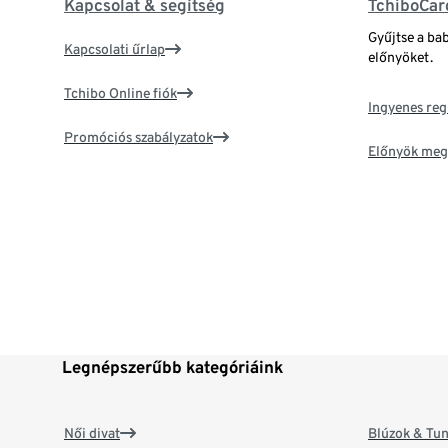
Kapcsolat & segítség
TchiboCar
Gyűjtse a ba
Kapcsolati űrlap
előnyöket.
Tchibo Online fiók
Ingyenes reg
Promóciós szabályzatok
Előnyök meg
Legnépszerűbb kategóriáink
Női divat
Blúzok & Tun