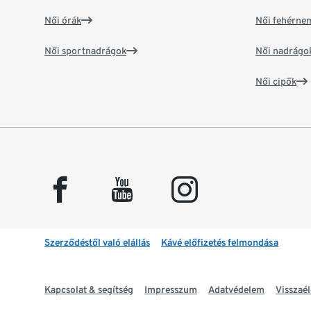
Női órák
Női fehérne
Női sportnadrágok
Női nadrágo
Női cipők
facebook
youtube
instagram
Szerződéstől való elállás
Kávé előfizetés felmondása
Kapcsolat & segítség
Impresszum
Adatvédelem
Visszaél