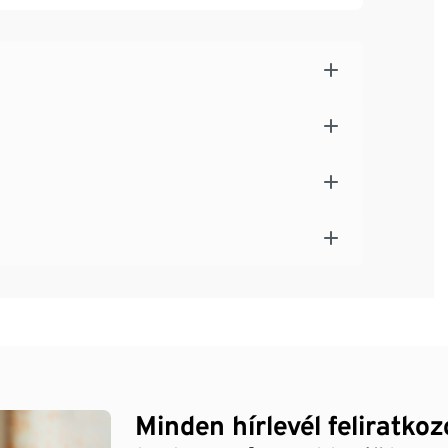
 zárórész
Minden hírlevél feliratko