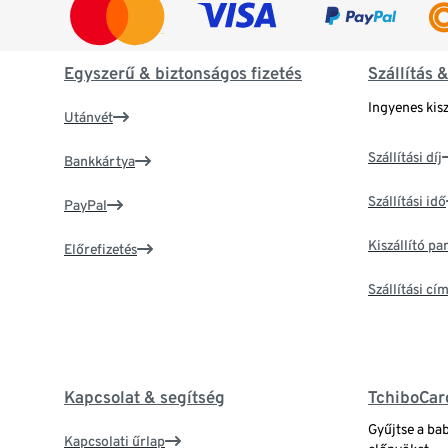
Egyszerű & biztonságos fizetés
Szállítás 
Ingyenes kisz
Utánvét
Szállítási díj
Bankkártya
Szállítási idő
PayPal
Kiszállító p
Előrefizetés
Szállítási c
Kapcsolat & segítség
TchiboCar
Gyűjtse a ba
Kapcsolati űrlap