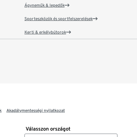
Ágyneműk & lepedők
Sporteszközök és sportfelszerelések
Kerti & erkélybútorok
k
Akadálymentességi nyilatkozat
Válasszon országot