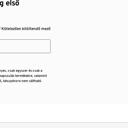
g első
* Kötelezően kitöltendő mező
nyes, csak egyszer és csak a
kapszulás termékekre, valamint
, készpénzre nem váltható.