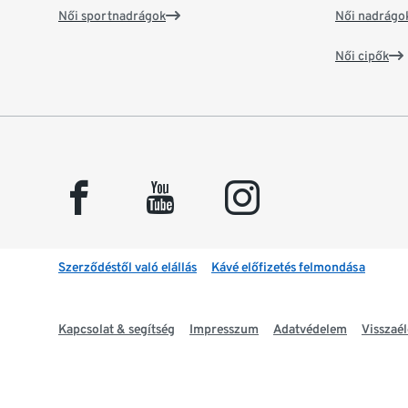
Női sportnadrágok
Női nadrágo
Női cipők
facebook
youtube
instagram
Szerződéstől való elállás
Kávé előfizetés felmondása
Kapcsolat & segítség
Impresszum
Adatvédelem
Visszaél