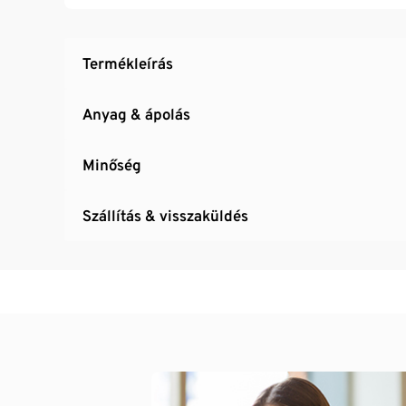
Háromszorosan állítható SoftSeal® kapcsos
Termékleírás
Anyag & ápolás
Minőség
Szállítás & visszaküldés