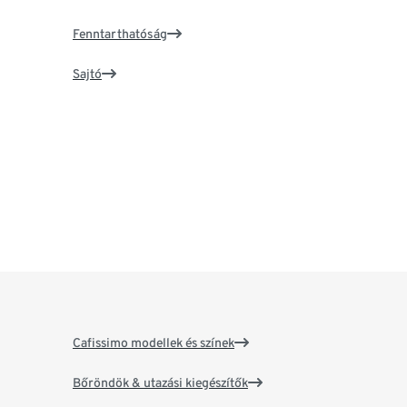
Fenntarthatóság
Sajtó
Cafissimo modellek és színek
Bőröndök & utazási kiegészítők