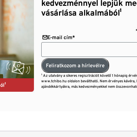
kedvezménnyel lepjük me
vásárlása alkalmából¹
E-mail cím*
Feliratkozom a hírlevélre
¹ Az utalvány a sikeres regisztrációt követő 1 hónapig érvé
www.tchibo.hu oldalon beváltható. Nem érvényes kávéra, 
ól¹
ajándékkártyákra, más kedvezményekkel nem összevonható