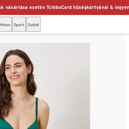
k vásárlása esetén TchiboCard hűségkártyával & ingyen
tthon
Sport
Outlet