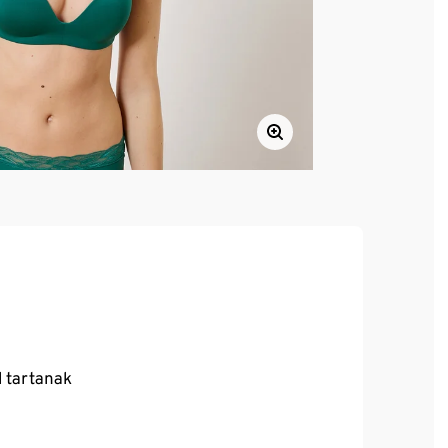
l tartanak
 minőségű, márkás elasztánnal