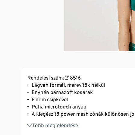
Rendelési szám: 218516
Lágyan formál, merevítők nélkül
Enyhén párnázott kosarak
Finom csipkével
Puha microtouch anyag
A kiegészítő power mesh zónák különösen jó
Tartós és a mosást rendkívül jól tűrő, kiváló
Több megjelenítése
Állítható hosszúságú pántok