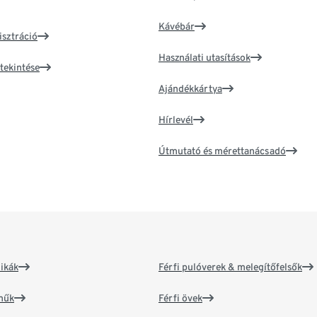
Kávébár
isztráció
Használati utasítások
tekintése
Ajándékkártya
Hírlevél
Útmutató és mérettanácsadó
ikák
Férfi pulóverek & melegítőfelsők
műk
Férfi övek