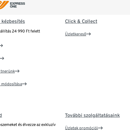
& kézbesítés
Click & Collect
állítás 24 990 Ft felett
Üzletkereső
artnerünk
ím módosítása
d
További szolgáltatásaink
bszemeket és élvezze az exkluzív
Üzletek promóciói