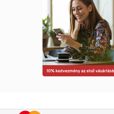
10% kedvezmény az első vásárlásb