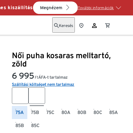
es kiszállítás
Megnézem
További információk
Keresés
Női puha kosaras melltartó,
zöld
6 995
ÁFA-t tartalmaz
Ft
Szállítási költséget nem tartalmaz
75A
75B
75C
80A
80B
80C
85A
85B
85C