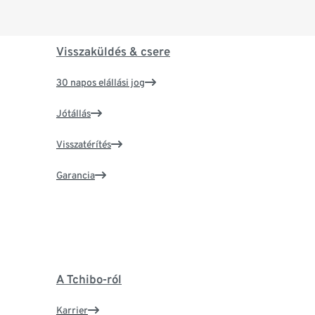
Visszaküldés & csere
30 napos elállási jog
Jótállás
Visszatérítés
Garancia
A Tchibo-ról
Karrier