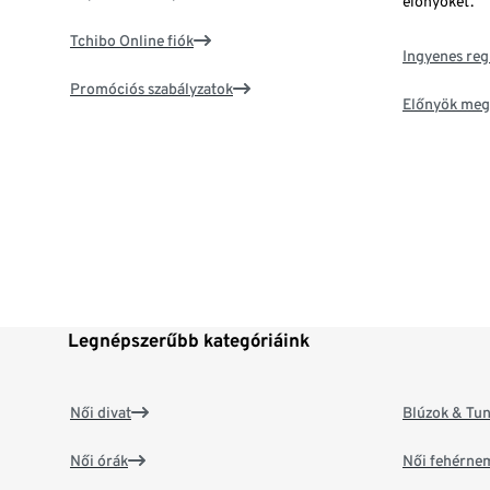
előnyöket.
Tchibo Online fiók
Ingyenes reg
Promóciós szabályzatok
Előnyök meg
Legnépszerűbb kategóriáink
Női divat
Blúzok & Tun
Női órák
Női fehérne