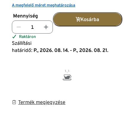
A megfelelő méret meghatározása
Mennyiség
Kosárba
Raktáron
Szállítási
határidő:
P., 2026. 08. 14. - P., 2026. 08. 21.
Termék megjegyzése