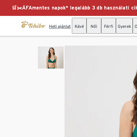
🛒✂️ÁFAmentes napok* legalább 3 db használati cik
Heti ajánlat
Kávé
Női
Férfi
Gyerek
O