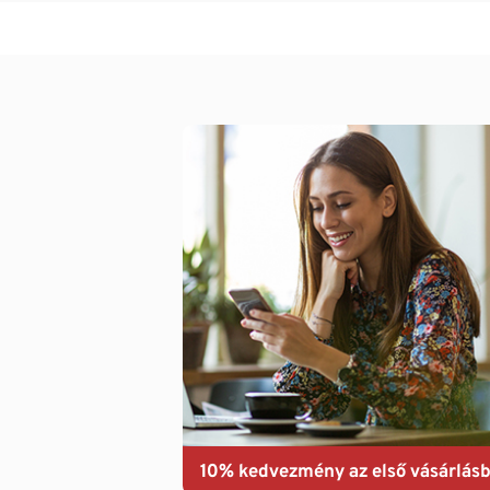
10% kedvezmény az első vásárlásb