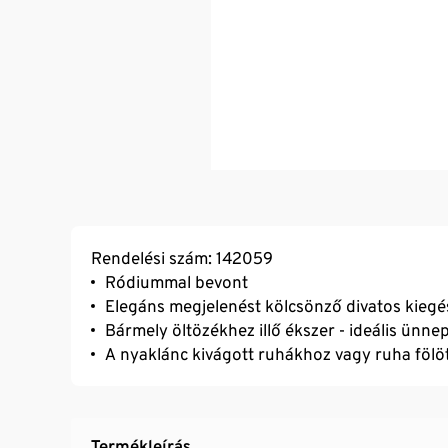
Rendelési szám: 142059
Ródiummal bevont
Elegáns megjelenést kölcsönző divatos kiegé
Bármely öltözékhez illő ékszer - ideális ünnep
A nyaklánc kivágott ruhákhoz vagy ruha fölöt
Termékleírás