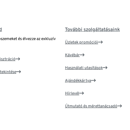
d
További szolgáltatásaink
bszemeket és élvezze az exkluzív
Üzletek promóciói
Kávébár
isztráció
Használati utasítások
tekintése
Ajándékkártya
Hírlevél
Útmutató és mérettanácsadó