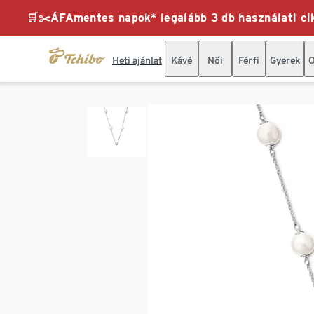
🛒✂️ÁFAmentes napok* legalább 3 db használati cik
Heti ajánlat
Kávé
Női
Férfi
Gyerek
O