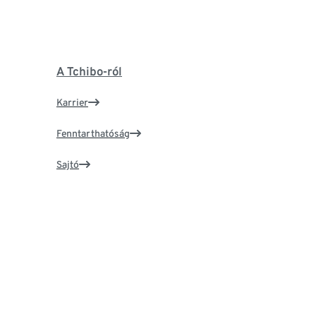
A Tchibo-ról
Karrier
Fenntarthatóság
Sajtó