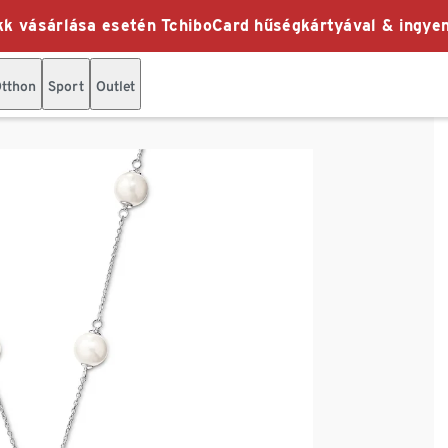
k vásárlása esetén TchiboCard hűségkártyával & ingyen
tthon
Sport
Outlet