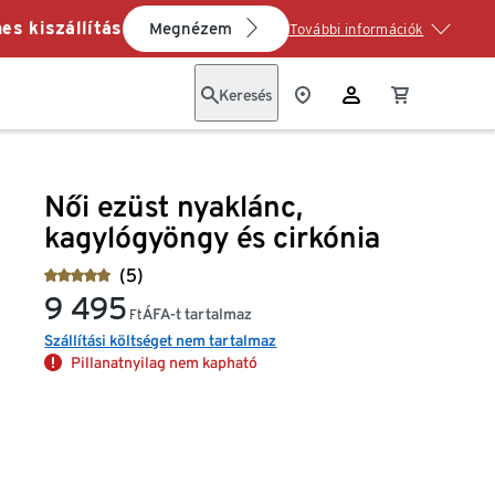
es kiszállítás
Megnézem
További információk
Keresés
Női ezüst nyaklánc,
kagylógyöngy és cirkónia
(5)
9 495
ÁFA-t tartalmaz
Ft
Szállítási költséget nem tartalmaz
Pillanatnyilag nem kapható