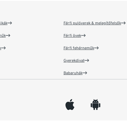
ikák
Férfi pulóverek & melegítőfelsők
műk
Férfi övek
k
Férfi fehérneműk
Gyerekdivat
Babaruhák
appleinc
android