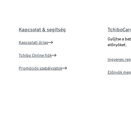
Kapcsolat & segítség
TchiboCar
Gyűjtse a ba
Kapcsolati űrlap
előnyöket.
Tchibo Online fiók
Ingyenes reg
Promóciós szabályzatok
Előnyök meg