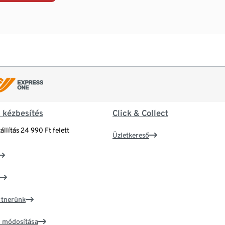
& kézbesítés
Click & Collect
állítás 24 990 Ft felett
Üzletkereső
artnerünk
ím módosítása