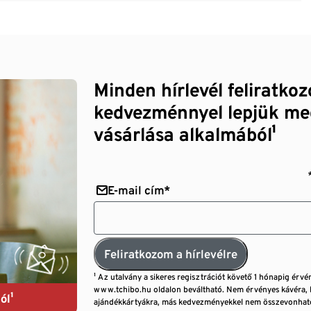
Minden hírlevél feliratko
kedvezménnyel lepjük me
vásárlása alkalmából¹
E-mail cím*
Feliratkozom a hírlevélre
¹ Az utalvány a sikeres regisztrációt követő 1 hónapig érvé
www.tchibo.hu oldalon beváltható. Nem érvényes kávéra, 
ól¹
ajándékkártyákra, más kedvezményekkel nem összevonható