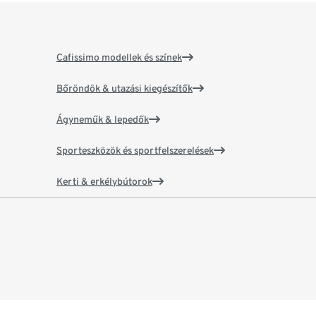
Cafissimo modellek és színek
Bőröndök & utazási kiegészítők
Ágyneműk & lepedők
Sporteszközök és sportfelszerelések
Kerti & erkélybútorok