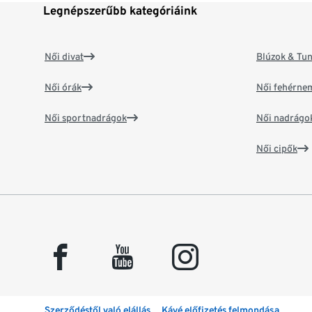
Legnépszerűbb kategóriáink
Női divat
Blúzok & Tun
Női órák
Női fehérne
Női sportnadrágok
Női nadrágo
Női cipők
facebook
youtube
instagram
Szerződéstől való elállás
Kávé előfizetés felmondása