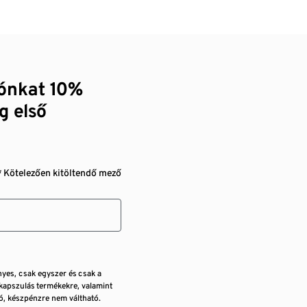
zónkat 10%
g első
* Kötelezően kitöltendő mező
nyes, csak egyszer és csak a
kapszulás termékekre, valamint
, készpénzre nem váltható.