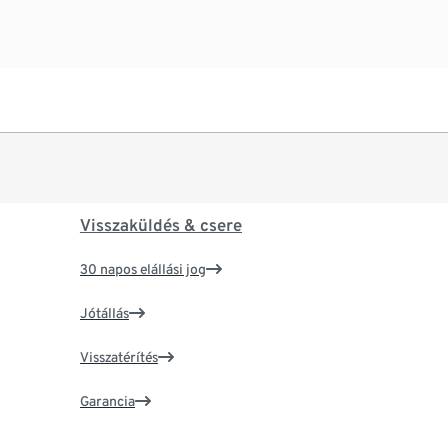
Visszaküldés & csere
30 napos elállási jog
Jótállás
Visszatérítés
Garancia