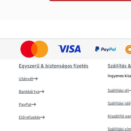
Egyszerű & biztonságos fizetés
Szállítás 
Ingyenes kisz
Utánvét
Szállítási díj
Bankkártya
Szállítási idő
PayPal
Kiszállító p
Előrefizetés
Szállítási c