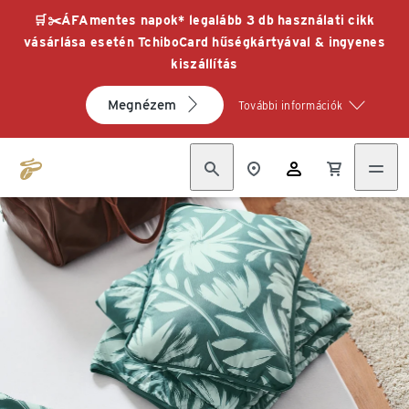
🛒✂️ÁFAmentes napok* legalább 3 db használati cikk
vásárlása esetén TchiboCard hűségkártyával & ingyenes
kiszállítás
Megnézem
További információk