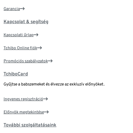
Garancia
Kapcsolat & segítség
Kapcsolati űrlap
Tchibo Online fiók
Promóciós szabályzatok
TchiboCard
Gyűjtse a babszemeket és élvezze az exkluzív előnyöket.
Ingyenes regisztráció
Előnyök megtekintése
További szolgáltatásaink