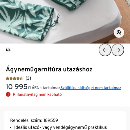
1/4
Ágyneműgarnitúra utazáshoz
(3)
10 995
ÁFA-t tartalmaz
Szállítási költséget nem tartalmaz
Ft
Pillanatnyilag nem kapható
Rendelési szám: 189559
Ideális utazó- vagy vendégágynemű praktikus