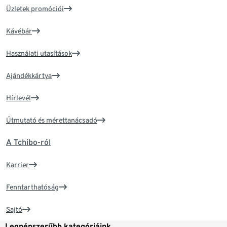
Üzletek promóciói
Kávébár
Használati utasítások
Ajándékkártya
Hírlevél
Útmutató és mérettanácsadó
A Tchibo-ról
Karrier
Fenntarthatóság
Sajtó
Legnépszerűbb kategóriáink