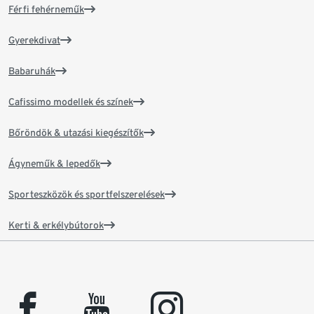
Férfi fehérneműk
Gyerekdivat
Babaruhák
Cafissimo modellek és színek
Bőröndök & utazási kiegészítők
Ágyneműk & lepedők
Sporteszközök és sportfelszerelések
Kerti & erkélybútorok
facebook
youtube
instagram