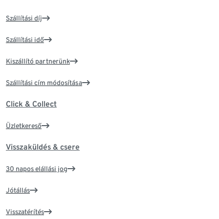
Szállítási díj
Szállítási idő
Kiszállító partnerünk
Szállítási cím módosítása
Click & Collect
Üzletkereső
Visszaküldés & csere
30 napos elállási jog
Jótállás
Visszatérítés