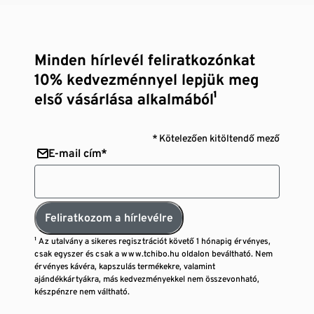
Minden hírlevél feliratkozónkat
10% kedvezménnyel lepjük meg
első vásárlása alkalmából¹
* Kötelezően kitöltendő mező
E-mail cím*
Feliratkozom a hírlevélre
¹ Az utalvány a sikeres regisztrációt követő 1 hónapig érvényes,
csak egyszer és csak a www.tchibo.hu oldalon beváltható. Nem
érvényes kávéra, kapszulás termékekre, valamint
ajándékkártyákra, más kedvezményekkel nem összevonható,
készpénzre nem váltható.