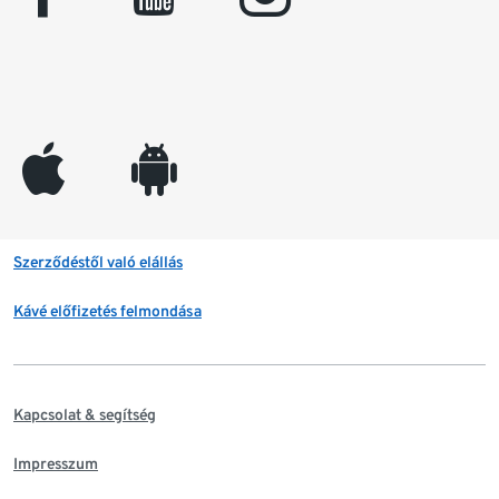
appleinc
android
Szerződéstől való elállás
Kávé előfizetés felmondása
Kapcsolat & segítség
Impresszum