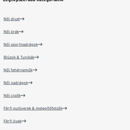
Női divat
Női órák
Női sportnadrágok
Blúzok & Tunikák
Női fehérneműk
Női nadrágok
Női cipők
Férfi pulóverek & melegítőfelsők
Férfi övek