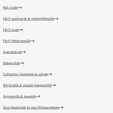
Női cipők
Férfi pulóverek & melegítőfelsők
Férfi övek
Férfi fehérneműk
Gyerekdivat
Babaruhák
Cafissimo modellek és színek
Bőröndök & utazási kiegészítők
Ágyneműk & lepedők
Sporteszközök és sportfelszerelések