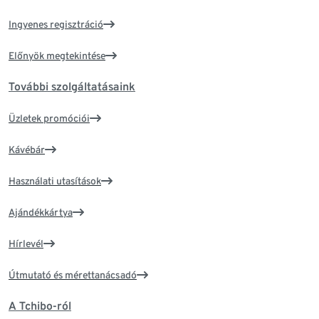
Ingyenes regisztráció
Előnyök megtekintése
További szolgáltatásaink
Üzletek promóciói
Kávébár
Használati utasítások
Ajándékkártya
Hírlevél
Útmutató és mérettanácsadó
A Tchibo-ról