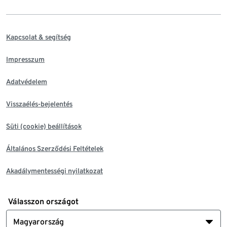
Kapcsolat & segítség
Impresszum
Adatvédelem
Visszaélés-bejelentés
Süti (cookie) beállítások
Általános Szerződési Feltételek
Akadálymentességi nyilatkozat
Válasszon országot
Magyarország