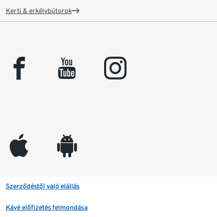
Kerti & erkélybútorok
facebook
youtube
instagram
appleinc
android
Szerződéstől való elállás
Kávé előfizetés felmondása