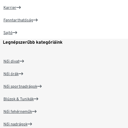
Karrier
Fenntarthatóság
Sajtó
Legnépszerűbb kategóriáink
Női divat
Női órák
Női sportnadrágok
Blúzok & Tunikák
Női fehérneműk
Női nadrágok