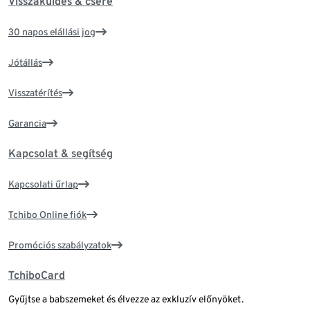
Visszaküldés & csere
30 napos elállási jog
Jótállás
Visszatérítés
Garancia
Kapcsolat & segítség
Kapcsolati űrlap
Tchibo Online fiók
Promóciós szabályzatok
TchiboCard
Gyűjtse a babszemeket és élvezze az exkluzív előnyöket.