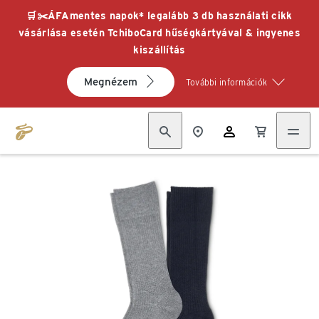
🛒✂️ÁFAmentes napok* legalább 3 db használati cikk
vásárlása esetén TchiboCard hűségkártyával & ingyenes
kiszállítás
Megnézem
További információk