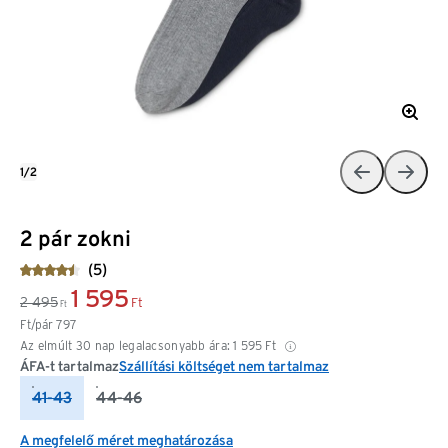
1/2
2 pár zokni
(5)
1 595
2 495
Ft
Ft
Ft/pár
797
Az elmúlt 30 nap legalacsonyabb ára:
1 595
Ft
ÁFA-t tartalmaz
Szállítási költséget nem tartalmaz
41-43
44-46
A megfelelő méret meghatározása