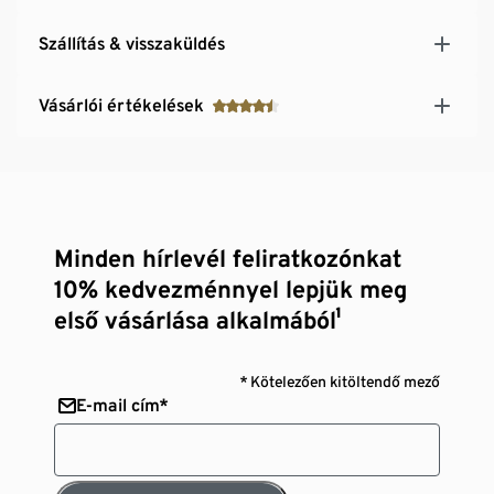
Szállítás & visszaküldés
Vásárlói értékelések
Minden hírlevél feliratkozónkat
10% kedvezménnyel lepjük meg
első vásárlása alkalmából¹
* Kötelezően kitöltendő mező
E-mail cím*