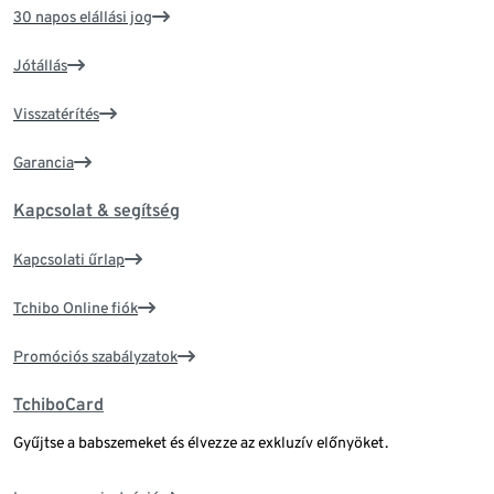
30 napos elállási jog
Jótállás
Visszatérítés
Garancia
Kapcsolat & segítség
Kapcsolati űrlap
Tchibo Online fiók
Promóciós szabályzatok
TchiboCard
Gyűjtse a babszemeket és élvezze az exkluzív előnyöket.