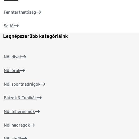
Fenntarthatóság
Sajtó
Legnépszerűbb kategóriáink
Női divat
Női órák
Női sportnadrágok
Blúzok & Tunikák
Női fehérneműk
Női nadrágok
Női cipők