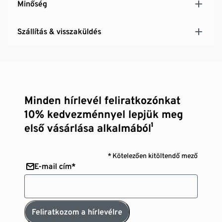
Minőség
Szállítás & visszaküldés
Minden hírlevél feliratkozónkat
10% kedvezménnyel lepjük meg
első vásárlása alkalmából¹
* Kötelezően kitöltendő mező
E-mail cím*
Feliratkozom a hírlevélre