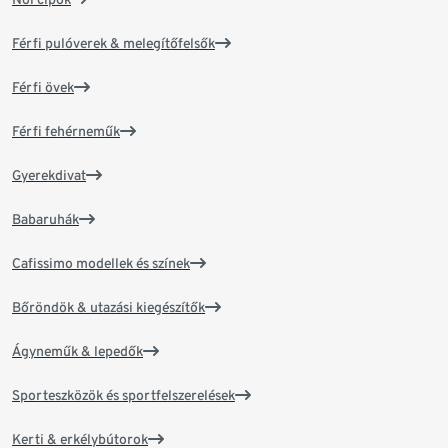
Férfi pulóverek & melegítőfelsők
Férfi övek
Férfi fehérneműk
Gyerekdivat
Babaruhák
Cafissimo modellek és színek
Bőröndök & utazási kiegészítők
Ágyneműk & lepedők
Sporteszközök és sportfelszerelések
Kerti & erkélybútorok