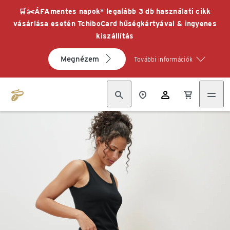
🛒✂️ÁFAmentes napok* legalább 3 db használati cikk
vásárlása esetén TchiboCard hűségkártyával & ingyenes
kiszállítás
Megnézem
További információk