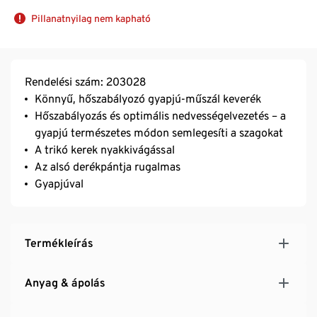
Pillanatnyilag nem kapható
Rendelési szám: 203028
Könnyű, hőszabályozó gyapjú-műszál keverék
Hőszabályozás és optimális nedvességelvezetés – a
gyapjú természetes módon semlegesíti a szagokat
A trikó kerek nyakkivágással
Az alsó derékpántja rugalmas
Gyapjúval
Termékleírás
Anyag & ápolás