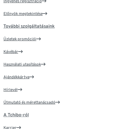
Ingyenes regisztráció
Előnyök megtekintése
További szolgáltatásaink
Üzletek promóciói
Kávébár
Használati utasítások
Ajándékkártya
Hírlevél
Útmutató és mérettanácsadó
A Tchibo-ról
Karrier