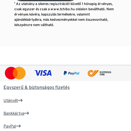
¹ Az utalvány a sikeres regisztrációt követő 1 hónapig érvényes,
csak egyszer és csak a www.tchibo.hu oldalon beváltható. Nem
érvényes kávéra, kapszulás termékekre, valamint
ajándékkártyákra, más kedvezményekkel nem összevonható,
készpénzre nem váltható.
Egyszerű & biztonságos fizetés
Utánvét
Bankkártya
PayPal