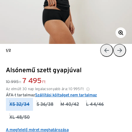
1/2
Alsónemű szett gyapjúval
7 495
10 995
Ft
Ft
Az elmúlt 30 nap legalacsonyabb ára:
10 995
Ft
ÁFA-t tartalmaz
Szállítási költséget nem tartalmaz
XS 32/34
S 36/38
M 40/42
L 44/46
XL 48/50
A megfelelő méret meghatározása