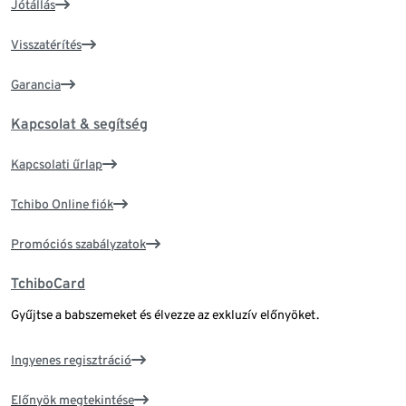
Jótállás
Visszatérítés
Garancia
Kapcsolat & segítség
Kapcsolati űrlap
Tchibo Online fiók
Promóciós szabályzatok
TchiboCard
Gyűjtse a babszemeket és élvezze az exkluzív előnyöket.
Ingyenes regisztráció
Előnyök megtekintése