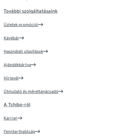
További szolgáltatásaink
Üzletek promóciói
Kávébár
Használati utasítások
Ajándékkártya
Hírlevél
Útmutató és mérettanácsadó
A Tchibo-ról
Karrier
Fenntarthatóság