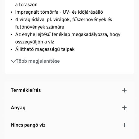
a teraszon
Impregnált tömörfa - UV- és időjárásálló
4 virágládával pl. virágok, fűszernövények és
futónövények számára
Az enyhe lejtésű fenéklap megakadályozza, hogy
összegyűljön a víz
Állítható magasságú talpak
Egyenes vonalú, időtálló kivitelben - ideálisan
Több megjelenítése
kombinálható egyéb kerti bútorokkal
Termékleírás
Anyag
Nincs pangó víz