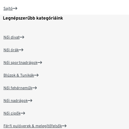
Sajtó
Legnépszerűbb kategóriáink
Női divat
Női órák
Női sportnadrágok
Blúzok & Tunikák
Női fehérneműk
Női nadrágok
Női cipők
Férfi pulóverek & melegítőfelsők