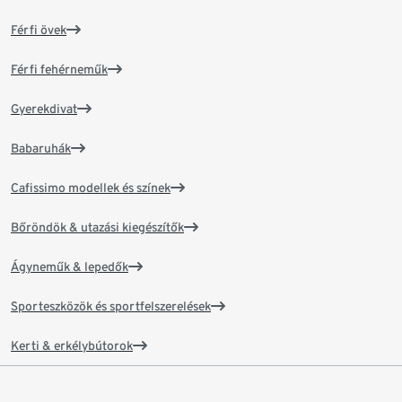
Férfi övek
Férfi fehérneműk
Gyerekdivat
Babaruhák
Cafissimo modellek és színek
Bőröndök & utazási kiegészítők
Ágyneműk & lepedők
Sporteszközök és sportfelszerelések
Kerti & erkélybútorok