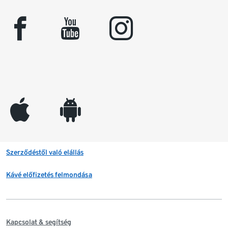
facebook
youtube
instagram
appleinc
android
Szerződéstől való elállás
Kávé előfizetés felmondása
Kapcsolat & segítség