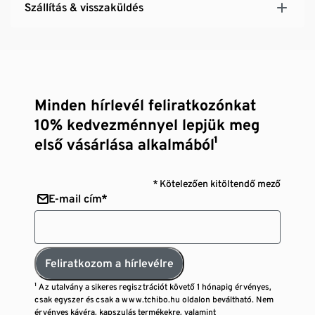
Szállítás & visszaküldés
Minden hírlevél feliratkozónkat
10% kedvezménnyel lepjük meg
első vásárlása alkalmából¹
* Kötelezően kitöltendő mező
E-mail cím*
Feliratkozom a hírlevélre
¹ Az utalvány a sikeres regisztrációt követő 1 hónapig érvényes,
csak egyszer és csak a www.tchibo.hu oldalon beváltható. Nem
érvényes kávéra, kapszulás termékekre, valamint