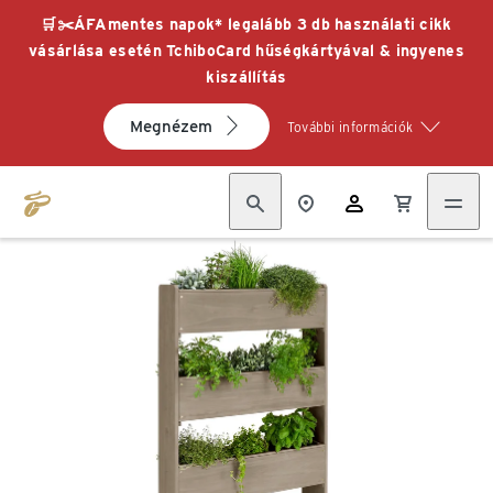
🛒✂️ÁFAmentes napok* legalább 3 db használati cikk
vásárlása esetén TchiboCard hűségkártyával & ingyenes
kiszállítás
Megnézem
További információk