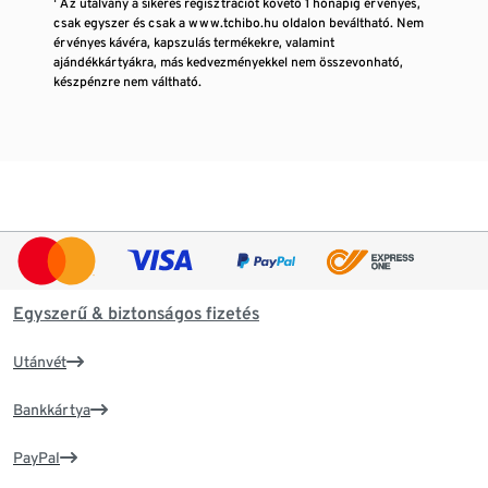
¹ Az utalvány a sikeres regisztrációt követő 1 hónapig érvényes,
csak egyszer és csak a www.tchibo.hu oldalon beváltható. Nem
érvényes kávéra, kapszulás termékekre, valamint
ajándékkártyákra, más kedvezményekkel nem összevonható,
készpénzre nem váltható.
Egyszerű & biztonságos fizetés
Utánvét
Bankkártya
PayPal