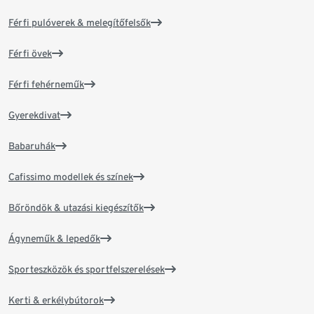
Férfi pulóverek & melegítőfelsők
Férfi övek
Férfi fehérneműk
Gyerekdivat
Babaruhák
Cafissimo modellek és színek
Bőröndök & utazási kiegészítők
Ágyneműk & lepedők
Sporteszközök és sportfelszerelések
Kerti & erkélybútorok