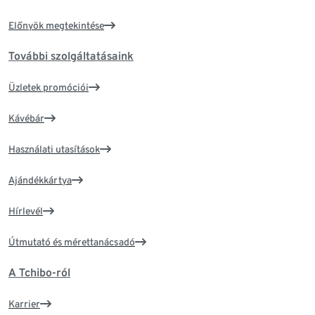
Előnyök megtekintése
További szolgáltatásaink
Üzletek promóciói
Kávébár
Használati utasítások
Ajándékkártya
Hírlevél
Útmutató és mérettanácsadó
A Tchibo-ról
Karrier