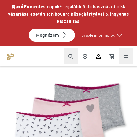
🛒✂️ÁFAmentes napok* legalább 3 db használati cikk
vásárlása esetén TchiboCard hűségkártyával & ingyenes
kiszállítás
Megnézem
További információk