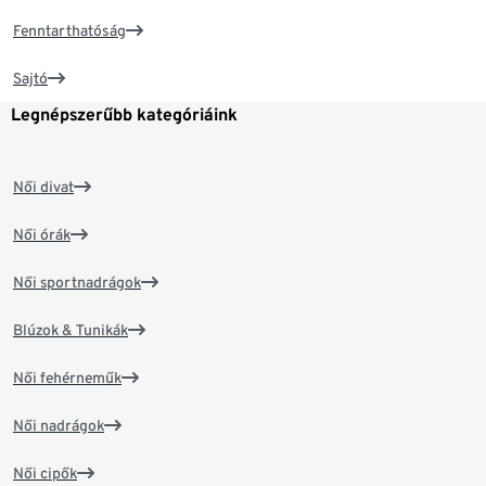
Fenntarthatóság
Sajtó
Legnépszerűbb kategóriáink
Női divat
Női órák
Női sportnadrágok
Blúzok & Tunikák
Női fehérneműk
Női nadrágok
Női cipők