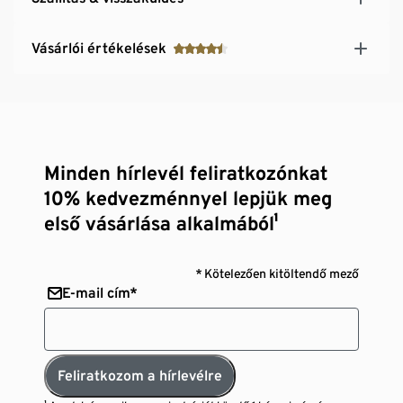
Vásárlói értékelések
Minden hírlevél feliratkozónkat
10% kedvezménnyel lepjük meg
első vásárlása alkalmából¹
* Kötelezően kitöltendő mező
E-mail cím*
Feliratkozom a hírlevélre