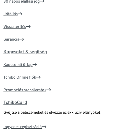
30 napos elállási jog
Jótállás
Visszatérítés
Garancia
Kapcsolat & segítség
Kapcsolati űrlap
Tchibo Online fiók
Promóciós szabályzatok
TchiboCard
Gyűjtse a babszemeket és élvezze az exkluzív előnyöket.
Ingyenes regisztráció