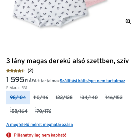
3 lány magas derekú alsó szettben, szív
(2)
1 595
ÁFA-t tartalmaz
Szállítási költséget nem tartalmaz
Ft
Ft/darab
531
98/104
110/116
122/128
134/140
146/152
158/164
170/176
A megfelelő méret meghatározása
Pillanatnyilag nem kapható