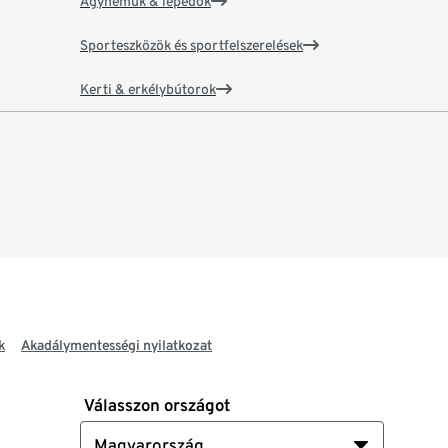
Ágyneműk & lepedők
Sporteszközök és sportfelszerelések
Kerti & erkélybútorok
k
Akadálymentességi nyilatkozat
Válasszon országot
Magyarország