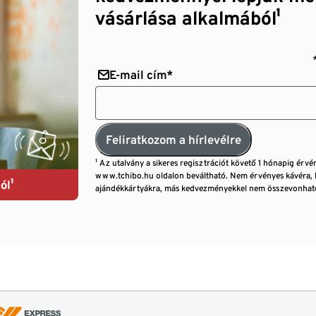
vásárlása alkalmából¹
E-mail cím*
Feliratkozom a hírlevélre
¹ Az utalvány a sikeres regisztrációt követő 1 hónapig érvé
www.tchibo.hu oldalon beváltható. Nem érvényes kávéra, 
ól¹
ajándékkártyákra, más kedvezményekkel nem összevonható