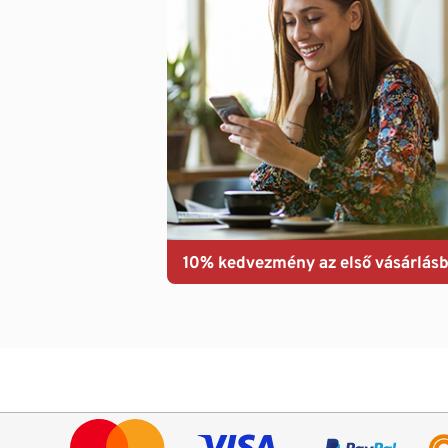
10% kedvezmény az első vásárlásb