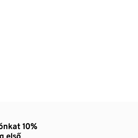
zónkat 10%
g első