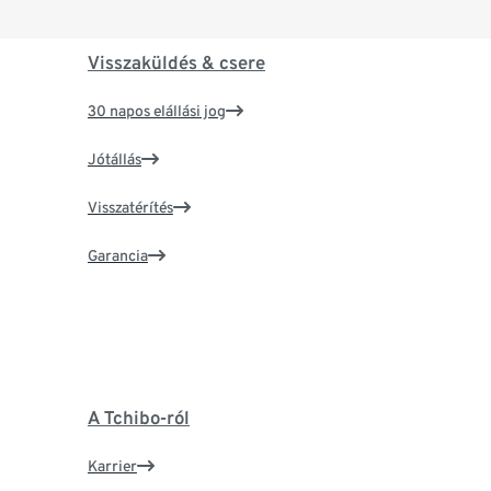
Visszaküldés & csere
30 napos elállási jog
Jótállás
Visszatérítés
Garancia
A Tchibo-ról
Karrier