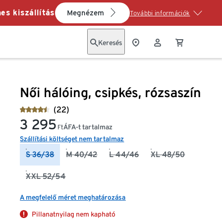
es kiszállítás
Megnézem
További információk
Keresés
Női hálóing, csipkés, rózsaszín
(22)
3 295
ÁFA-t tartalmaz
Ft
Szállítási költséget nem tartalmaz
S 36/38
M 40/42
L 44/46
XL 48/50
XXL 52/54
A megfelelő méret meghatározása
Pillanatnyilag nem kapható