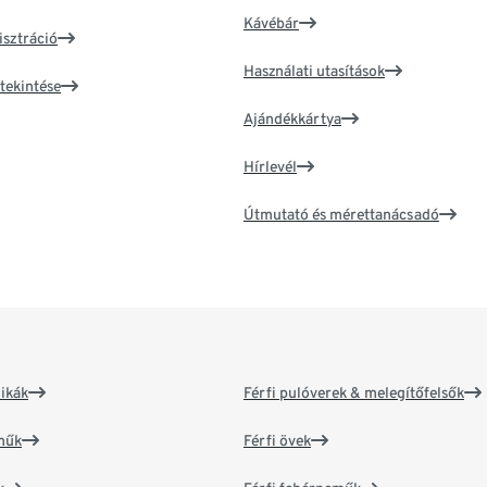
Kávébár
isztráció
Használati utasítások
tekintése
Ajándékkártya
Hírlevél
Útmutató és mérettanácsadó
ikák
Férfi pulóverek & melegítőfelsők
műk
Férfi övek