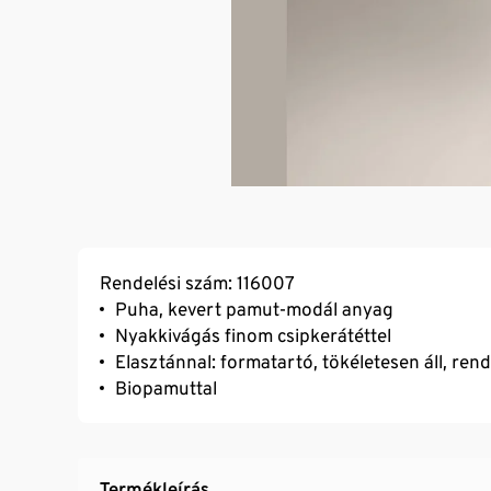
Rendelési szám: 116007
Puha, kevert pamut-modál anyag
Nyakkivágás finom csipkerátéttel
Elasztánnal: formatartó, tökéletesen áll, ren
Biopamuttal
Termékleírás