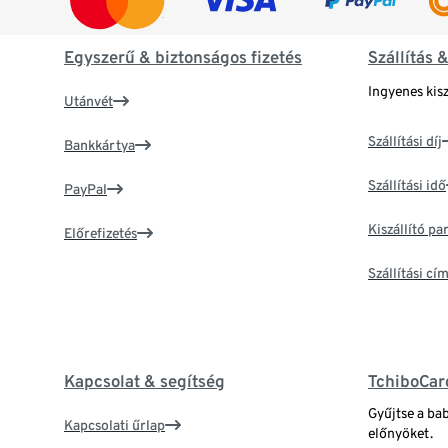
Egyszerű & biztonságos fizetés
Szállítás 
Ingyenes kisz
Utánvét
Szállítási díj
Bankkártya
Szállítási idő
PayPal
Kiszállító p
Előrefizetés
Szállítási c
Kapcsolat & segítség
TchiboCar
Gyűjtse a ba
Kapcsolati űrlap
előnyöket.