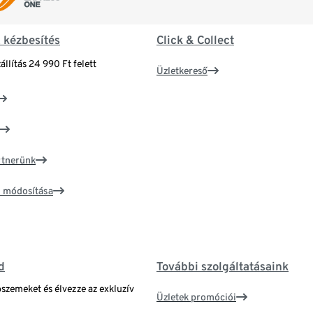
& kézbesítés
Click & Collect
állítás 24 990 Ft felett
Üzletkereső
artnerünk
ím módosítása
d
További szolgáltatásaink
bszemeket és élvezze az exkluzív
Üzletek promóciói