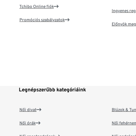
Tchibo Online fiók
Ingyenes reg
Promóciós szabályzatok
Előnyök meg
Legnépszerűbb kategóriáink
Női divat
Blúzok & Tun
Női órák
Női fehérne