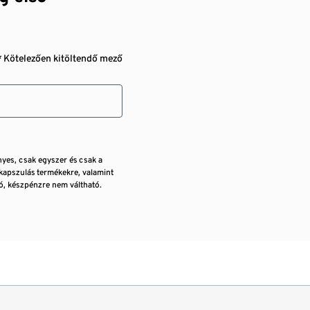
* Kötelezően kitöltendő mező
nyes, csak egyszer és csak a
kapszulás termékekre, valamint
, készpénzre nem váltható.