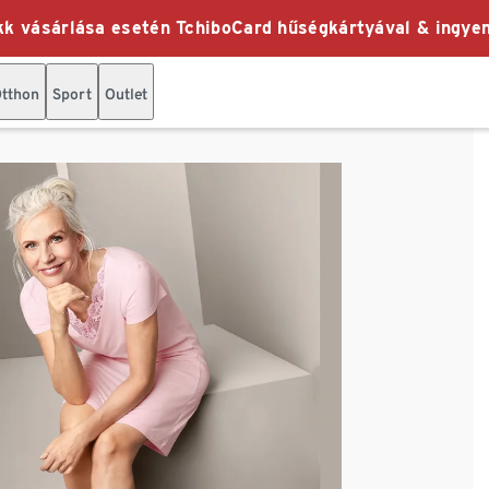
k vásárlása esetén TchiboCard hűségkártyával & ingyen
tthon
Sport
Outlet