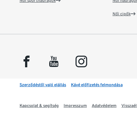
Női sportnadrágok
Női nadrágo
Női cipők
facebook
youtube
instagram
Szerződéstől való elállás
Kávé előfizetés felmondása
Kapcsolat & segítség
Impresszum
Adatvédelem
Visszaél