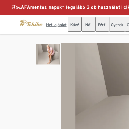
🛒✂️ÁFAmentes napok* legalább 3 db használati cik
Heti ajánlat
Kávé
Női
Férfi
Gyerek
O