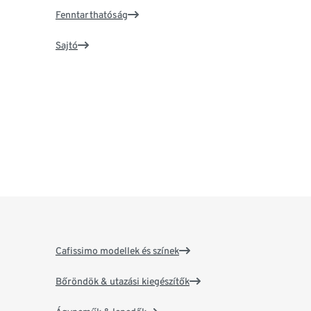
Fenntarthatóság
Sajtó
Cafissimo modellek és színek
Bőröndök & utazási kiegészítők