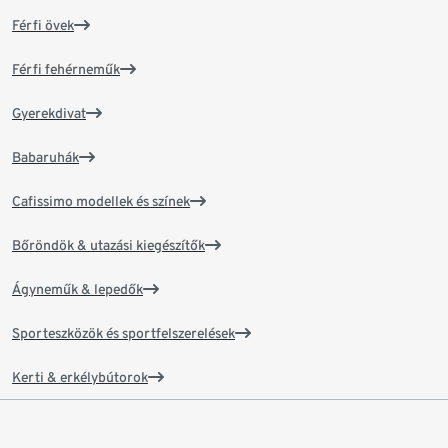
Férfi övek
Férfi fehérneműk
Gyerekdivat
Babaruhák
Cafissimo modellek és színek
Bőröndök & utazási kiegészítők
Ágyneműk & lepedők
Sporteszközök és sportfelszerelések
Kerti & erkélybútorok