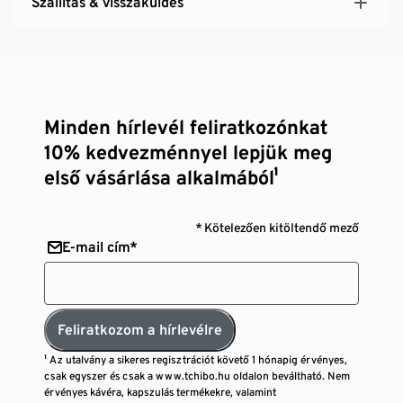
Szállítás & visszaküldés
Minden hírlevél feliratkozónkat
10% kedvezménnyel lepjük meg
első vásárlása alkalmából¹
* Kötelezően kitöltendő mező
E-mail cím*
Feliratkozom a hírlevélre
¹ Az utalvány a sikeres regisztrációt követő 1 hónapig érvényes,
csak egyszer és csak a www.tchibo.hu oldalon beváltható. Nem
érvényes kávéra, kapszulás termékekre, valamint