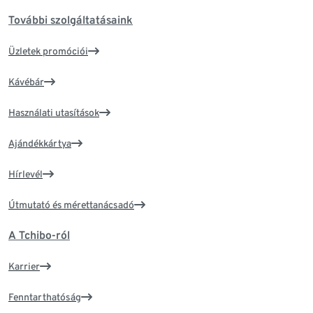
További szolgáltatásaink
Üzletek promóciói
Kávébár
Használati utasítások
Ajándékkártya
Hírlevél
Útmutató és mérettanácsadó
A Tchibo-ról
Karrier
Fenntarthatóság