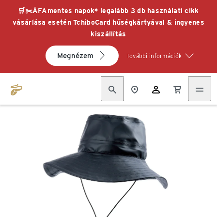
🛒✂️ÁFAmentes napok* legalább 3 db használati cikk
vásárlása esetén TchiboCard hűségkártyával & ingyenes
kiszállítás
Megnézem
További információk