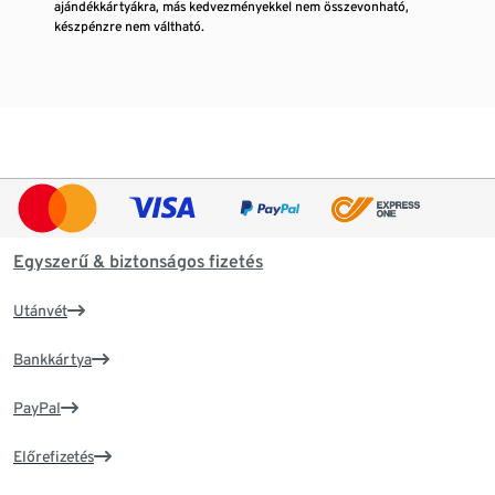
ajándékkártyákra, más kedvezményekkel nem összevonható,
készpénzre nem váltható.
Egyszerű & biztonságos fizetés
Utánvét
Bankkártya
PayPal
Előrefizetés