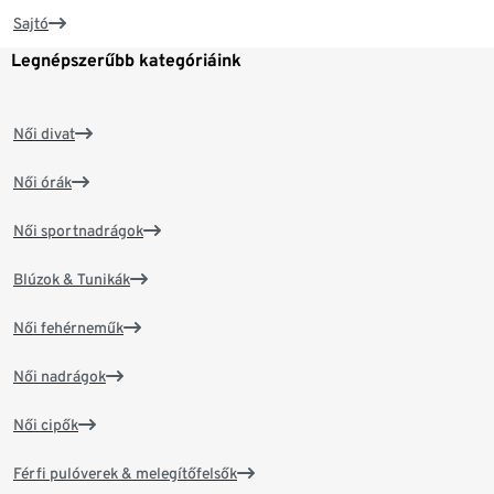
Sajtó
Legnépszerűbb kategóriáink
Női divat
Női órák
Női sportnadrágok
Blúzok & Tunikák
Női fehérneműk
Női nadrágok
Női cipők
Férfi pulóverek & melegítőfelsők