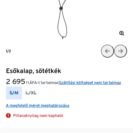
1/2
Esőkalap, sötétkék
2 695
ÁFA-t tartalmaz
Szállítási költséget nem tartalmaz
Ft
S/M
L/XL
A megfelelő méret meghatározása
Pillanatnyilag nem kapható