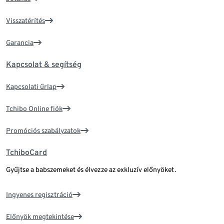
Visszatérítés
Garancia
Kapcsolat & segítség
Kapcsolati űrlap
Tchibo Online fiók
Promóciós szabályzatok
TchiboCard
Gyűjtse a babszemeket és élvezze az exkluzív előnyöket.
Ingyenes regisztráció
Előnyök megtekintése