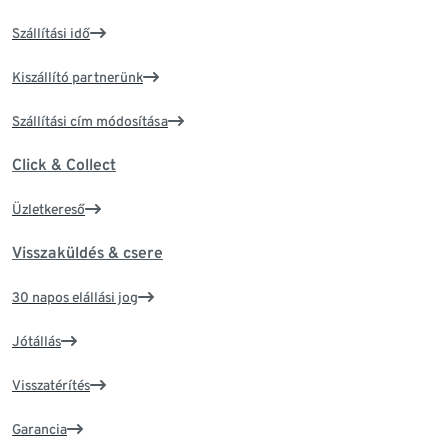
Szállítási idő
Kiszállító partnerünk
Szállítási cím módosítása
Click & Collect
Üzletkereső
Visszaküldés & csere
30 napos elállási jog
Jótállás
Visszatérítés
Garancia