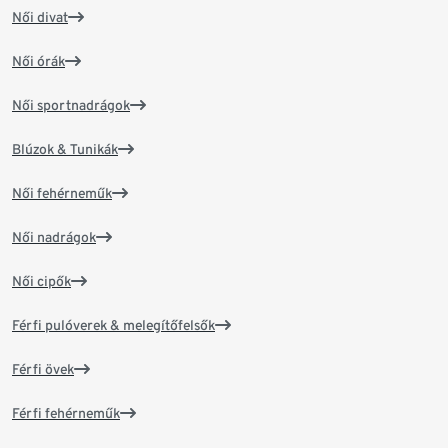
Női divat
Női órák
Női sportnadrágok
Blúzok & Tunikák
Női fehérneműk
Női nadrágok
Női cipők
Férfi pulóverek & melegítőfelsők
Férfi övek
Férfi fehérneműk