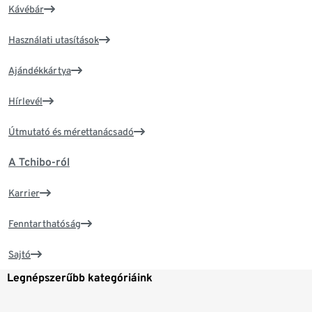
Kávébár
Használati utasítások
Ajándékkártya
Hírlevél
Útmutató és mérettanácsadó
A Tchibo-ról
Karrier
Fenntarthatóság
Sajtó
Legnépszerűbb kategóriáink