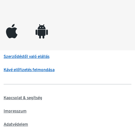
appleinc
android
Szerződéstől való elállás
Kávé előfizetés felmondása
Kapcsolat & segítség
Impresszum
Adatvédelem