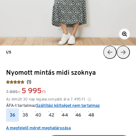
1/5
Nyomott mintás midi szoknya
(1)
5 995
7 995
Ft
Ft
Az elmúlt 30 nap legalacsonyabb ára:
7 495
Ft
ÁFA-t tartalmaz
Szállítási költséget nem tartalmaz
36
38
40
42
44
46
48
A megfelelő méret meghatározása