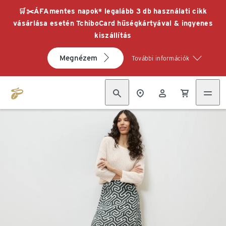
🛒✂️ÁFAmentes napok* legalább 3 db használati cikk
vásárlása esetén TchiboCard hűségkártyával & ingyenes
kiszállítás
Megnézem
További információk