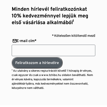
Minden hírlevél feliratkozónkat
10% kedvezménnyel lepjük meg
első vásárlása alkalmából¹
* Kötelezően kitöltendő mező
E-mail cím*
Feliratkozom a hírlevélre
¹ Az utalvány a sikeres regisztrációt követő 1 hónapig érvényes,
csak egyszer és csak a www.tchibo.hu oldalon beváltható. Nem
érvényes kávéra, kapszulás termékekre, valamint
ajándékkártyákra, más kedvezményekkel nem összevonható,
készpénzre nem váltható.