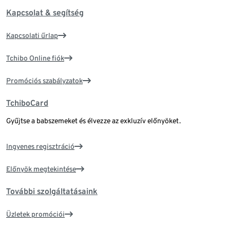
Kapcsolat & segítség
Kapcsolati űrlap
Tchibo Online fiók
Promóciós szabályzatok
TchiboCard
Gyűjtse a babszemeket és élvezze az exkluzív előnyöket.
Ingyenes regisztráció
Előnyök megtekintése
További szolgáltatásaink
Üzletek promóciói