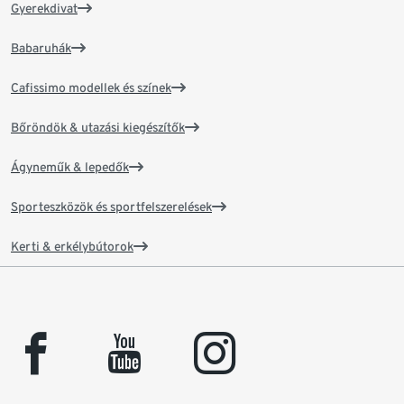
Gyerekdivat
Babaruhák
Cafissimo modellek és színek
Bőröndök & utazási kiegészítők
Ágyneműk & lepedők
Sporteszközök és sportfelszerelések
Kerti & erkélybútorok
facebook
youtube
instagram