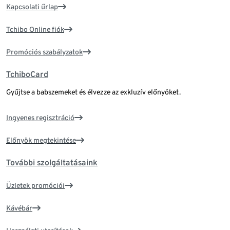
Kapcsolati űrlap
Tchibo Online fiók
Promóciós szabályzatok
TchiboCard
Gyűjtse a babszemeket és élvezze az exkluzív előnyöket.
Ingyenes regisztráció
Előnyök megtekintése
További szolgáltatásaink
Üzletek promóciói
Kávébár