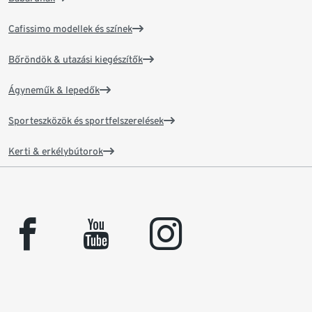
Cafissimo modellek és színek
Bőröndök & utazási kiegészítők
Ágyneműk & lepedők
Sporteszközök és sportfelszerelések
Kerti & erkélybútorok
facebook
youtube
instagram