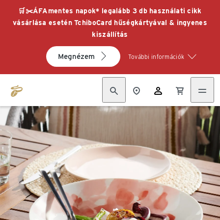
🛒✂️ÁFAmentes napok* legalább 3 db használati cikk
vásárlása esetén TchiboCard hűségkártyával & ingyenes
kiszállítás
Megnézem
További információk