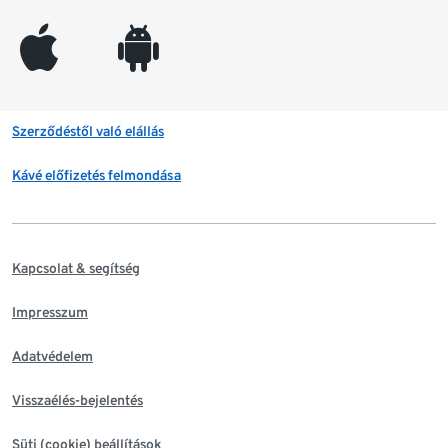
appleinc
android
Szerződéstől való elállás
Kávé előfizetés felmondása
Kapcsolat & segítség
Impresszum
Adatvédelem
Visszaélés-bejelentés
Süti (cookie) beállítások