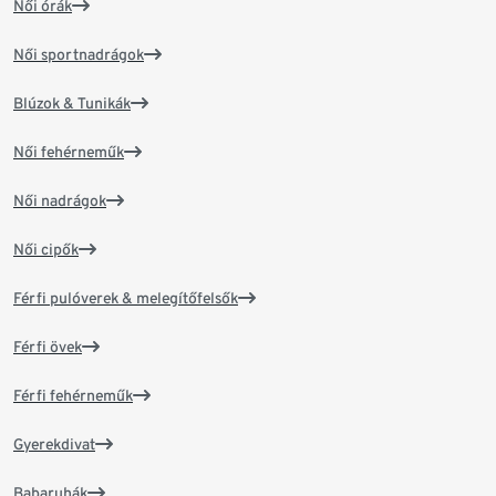
Női órák
Női sportnadrágok
Blúzok & Tunikák
Női fehérneműk
Női nadrágok
Női cipők
Férfi pulóverek & melegítőfelsők
Férfi övek
Férfi fehérneműk
Gyerekdivat
Babaruhák