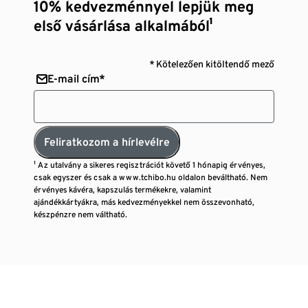
10% kedvezménnyel lepjük meg
első vásárlása alkalmából¹
* Kötelezően kitöltendő mező
E-mail cím*
Feliratkozom a hírlevélre
¹ Az utalvány a sikeres regisztrációt követő 1 hónapig érvényes,
csak egyszer és csak a www.tchibo.hu oldalon beváltható. Nem
érvényes kávéra, kapszulás termékekre, valamint
ajándékkártyákra, más kedvezményekkel nem összevonható,
készpénzre nem váltható.