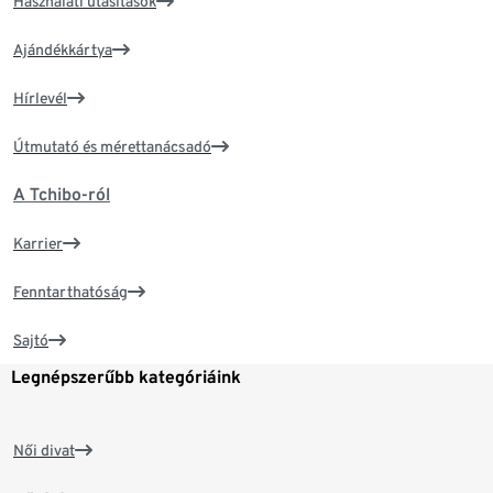
Használati utasítások
Ajándékkártya
Hírlevél
Útmutató és mérettanácsadó
A Tchibo-ról
Karrier
Fenntarthatóság
Sajtó
Legnépszerűbb kategóriáink
Női divat