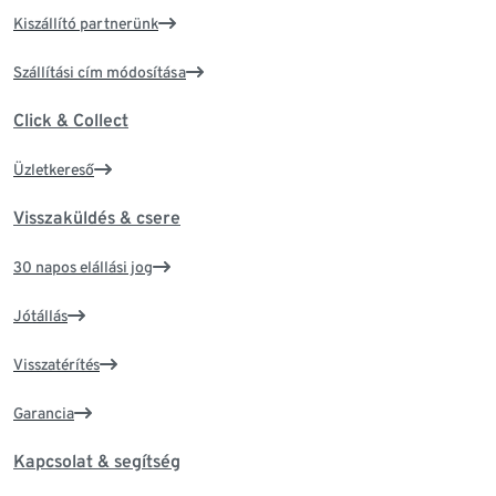
Kiszállító partnerünk
Szállítási cím módosítása
Click & Collect
Üzletkereső
Visszaküldés & csere
30 napos elállási jog
Jótállás
Visszatérítés
Garancia
Kapcsolat & segítség