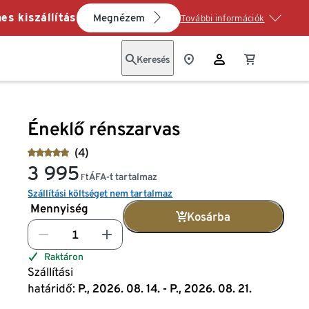
es kiszállítás
Megnézem
További információk
Keresés
Éneklő rénszarvas
(4)
3 995
ÁFA-t tartalmaz
Ft
Szállítási költséget nem tartalmaz
Mennyiség
Kosárba
Raktáron
Szállítási
határidő:
P., 2026. 08. 14. - P., 2026. 08. 21.