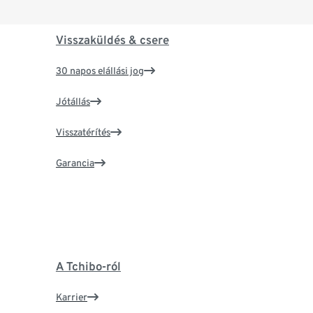
Visszaküldés & csere
30 napos elállási jog
Jótállás
Visszatérítés
Garancia
A Tchibo-ról
Karrier