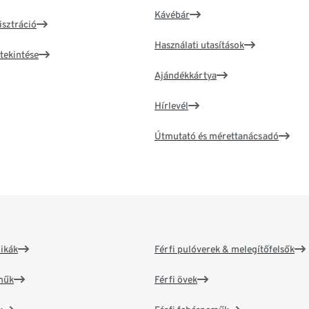
Kávébár
isztráció
Használati utasítások
tekintése
Ajándékkártya
Hírlevél
Útmutató és mérettanácsadó
ikák
Férfi pulóverek & melegítőfelsők
műk
Férfi övek