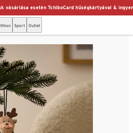
k vásárlása esetén TchiboCard hűségkártyával & ingyen
tthon
Sport
Outlet