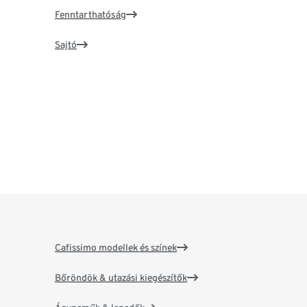
Fenntarthatóság
Sajtó
Cafissimo modellek és színek
Bőröndök & utazási kiegészítők