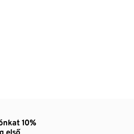
zónkat 10%
g első