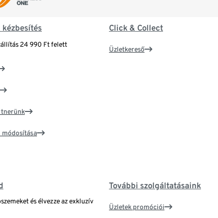
& kézbesítés
Click & Collect
állítás 24 990 Ft felett
Üzletkereső
artnerünk
ím módosítása
d
További szolgáltatásaink
bszemeket és élvezze az exkluzív
Üzletek promóciói