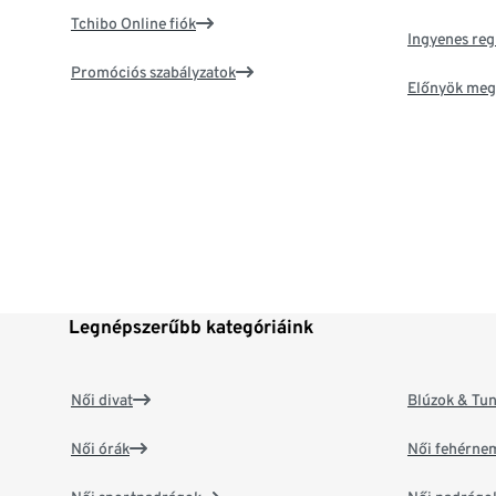
Tchibo Online fiók
Ingyenes reg
Promóciós szabályzatok
Előnyök meg
Legnépszerűbb kategóriáink
Női divat
Blúzok & Tun
Női órák
Női fehérne