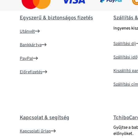
Egyszerű & biztonságos fizetés
Szállítás 
Ingyenes kisz
Utánvét
Szállítási díj
Bankkártya
Szállítási idő
PayPal
Kiszállító p
Előrefizetés
Szállítási c
Kapcsolat & segítség
TchiboCar
Gyűjtse a ba
Kapcsolati űrlap
előnyöket.