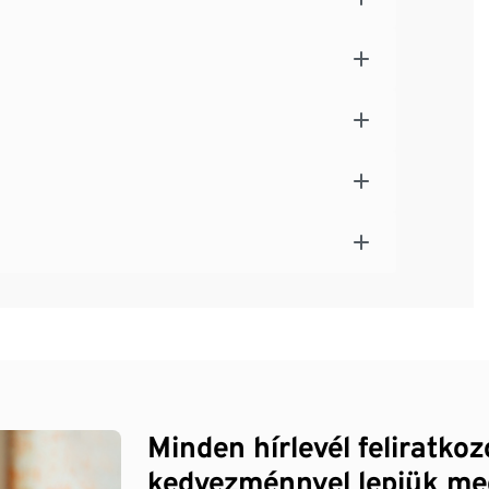
Minden hírlevél feliratko
kedvezménnyel lepjük me