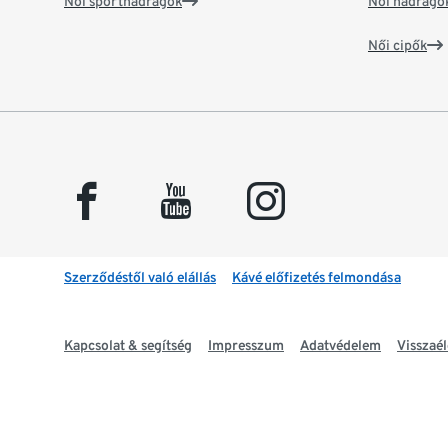
Női sportnadrágok
Női nadrágo
Női cipők
facebook
youtube
instagram
Szerződéstől való elállás
Kávé előfizetés felmondása
Kapcsolat & segítség
Impresszum
Adatvédelem
Visszaél