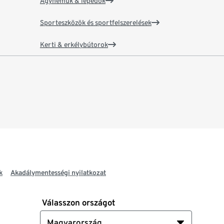
Ágyneműk & lepedők
Sporteszközök és sportfelszerelések
Kerti & erkélybútorok
k
Akadálymentességi nyilatkozat
Válasszon országot
Magyarország