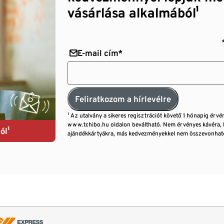
vásárlása alkalmából¹
E-mail cím*
Feliratkozom a hírlevélre
¹ Az utalvány a sikeres regisztrációt követő 1 hónapig érvé
www.tchibo.hu oldalon beváltható. Nem érvényes kávéra, 
ól¹
ajándékkártyákra, más kedvezményekkel nem összevonható