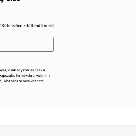
* Kötelezően kitöltendő mező
nyes, csak egyszer és csak a
kapszulás termékekre, valamint
, készpénzre nem váltható.