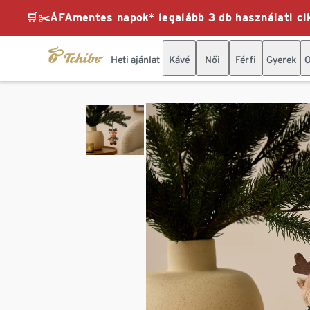
🛒✂️ÁFAmentes napok* legalább 3 db használati cik
Heti ajánlat
Kávé
Női
Férfi
Gyerek
O