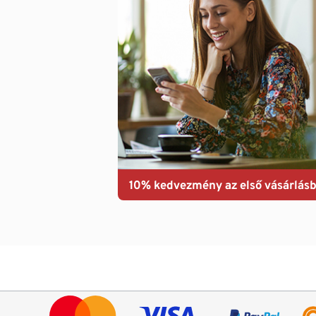
10% kedvezmény az első vásárlásb