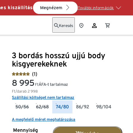
es kiszállítás
Megnézem
További információk
Keresés
3 bordás hosszú ujjú body
kisgyerekeknek
(1)
8 995
ÁFA-t tartalmaz
Ft
Ft/darab
2 998
Szállítási költséget nem tartalmaz
50/56
62/68
74/80
86/92
98/104
A megfelelő méret meghatározása
Mennyiség