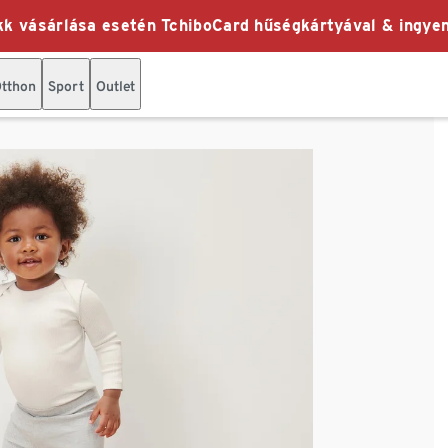
k vásárlása esetén TchiboCard hűségkártyával & ingyen
tthon
Sport
Outlet