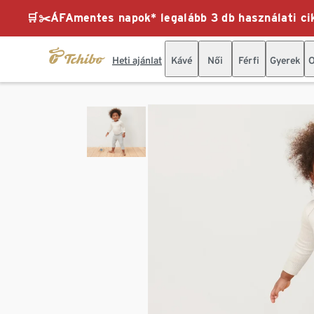
🛒✂️ÁFAmentes napok* legalább 3 db használati cik
Heti ajánlat
Kávé
Női
Férfi
Gyerek
O