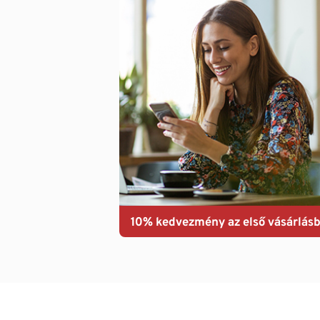
10% kedvezmény az első vásárlásb