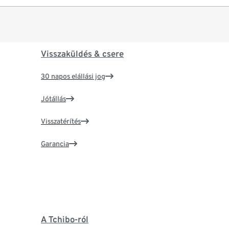
Visszaküldés & csere
30 napos elállási jog
Jótállás
Visszatérítés
Garancia
A Tchibo-ról