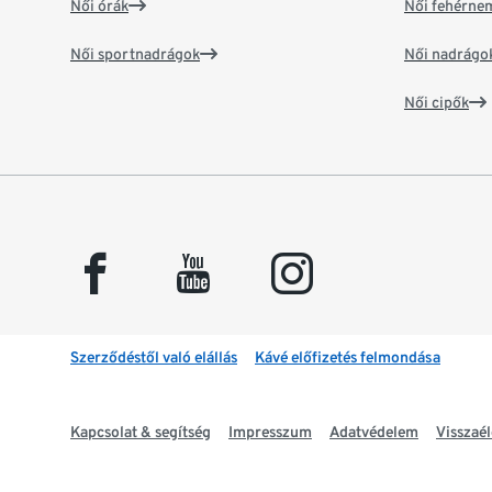
Női órák
Női fehérne
Női sportnadrágok
Női nadrágo
Női cipők
facebook
youtube
instagram
Szerződéstől való elállás
Kávé előfizetés felmondása
Kapcsolat & segítség
Impresszum
Adatvédelem
Visszaél