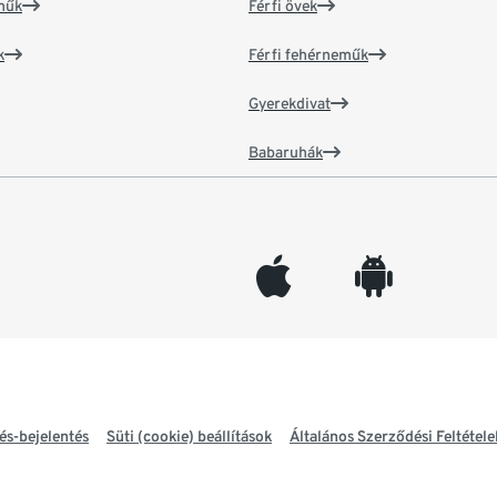
műk
Férfi övek
k
Férfi fehérneműk
Gyerekdivat
Babaruhák
appleinc
android
és-bejelentés
Süti (cookie) beállítások
Általános Szerződési Feltétele