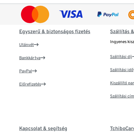
Egyszerű & biztonságos fizetés
Szállítás 
Ingyenes kisz
Utánvét
Szállítási díj
Bankkártya
Szállítási idő
PayPal
Kiszállító p
Előrefizetés
Szállítási c
Kapcsolat & segítség
TchiboCar