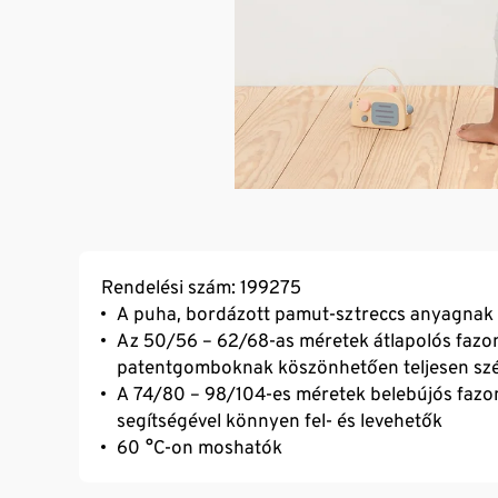
Rendelési szám: 199275
A puha, bordázott pamut-sztreccs anyagnak 
Az 50/56 – 62/68-as méretek átlapolós fazonna
patentgomboknak köszönhetően teljesen szé
A 74/80 – 98/104-es méretek belebújós fazon
segítségével könnyen fel- és levehetők
60 °C-on moshatók