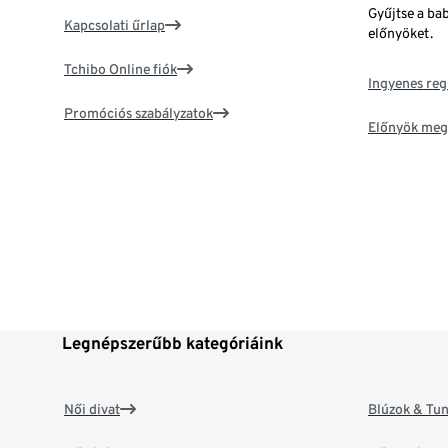
Gyűjtse a ba
Kapcsolati űrlap
előnyöket.
Tchibo Online fiók
Ingyenes reg
Promóciós szabályzatok
Előnyök meg
Legnépszerűbb kategóriáink
Női divat
Blúzok & Tun