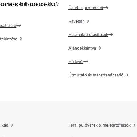
bszemeket és élvezze az exkluzív
Üzletek promóciói
Kávébár
isztráció
Használati utasítások
tekintése
Ajándékkártya
Hírlevél
Útmutató és mérettanácsadó
ikák
Férfi pulóverek & melegítőfelsők