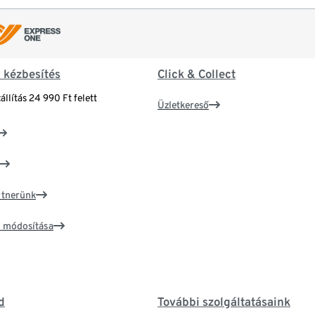
& kézbesítés
Click & Collect
állítás 24 990 Ft felett
Üzletkereső
artnerünk
ím módosítása
d
További szolgáltatásaink