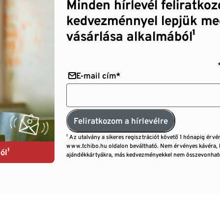
Minden hírlevél feliratko
kedvezménnyel lepjük me
vásárlása alkalmából¹
E-mail cím*
Feliratkozom a hírlevélre
¹ Az utalvány a sikeres regisztrációt követő 1 hónapig érvé
www.tchibo.hu oldalon beváltható. Nem érvényes kávéra, 
ól¹
ajándékkártyákra, más kedvezményekkel nem összevonható