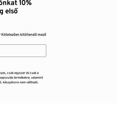
zónkat 10%
g első
* Kötelezően kitöltendő mező
nyes, csak egyszer és csak a
kapszulás termékekre, valamint
, készpénzre nem váltható.