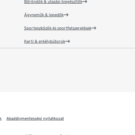
Bőröndök & utazási kiegészítők
Ágyneműk & lepedők
Sporteszközök és sportfelszerelések
Kerti & erkélybútorok
k
Akadálymentességi nyilatkozat