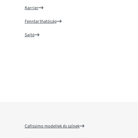
Karrier
Fenntarthatóság
Sajtó
Cafissimo modellek és színek