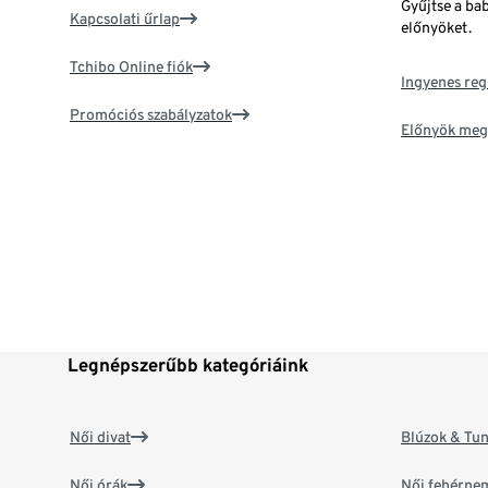
Gyűjtse a ba
Kapcsolati űrlap
előnyöket.
Tchibo Online fiók
Ingyenes reg
Promóciós szabályzatok
Előnyök meg
Legnépszerűbb kategóriáink
Női divat
Blúzok & Tun
Női órák
Női fehérne