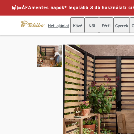
🛒✂️ÁFAmentes napok* legalább 3 db használati cik
Heti ajánlat
Kávé
Női
Férfi
Gyerek
O