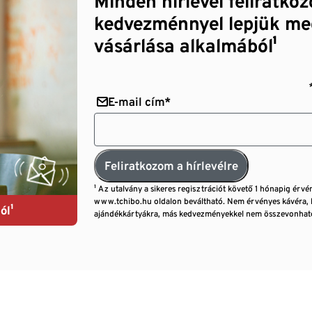
Minden hírlevél feliratko
kedvezménnyel lepjük me
vásárlása alkalmából¹
E-mail cím*
Feliratkozom a hírlevélre
¹ Az utalvány a sikeres regisztrációt követő 1 hónapig érvé
www.tchibo.hu oldalon beváltható. Nem érvényes kávéra, 
ól¹
ajándékkártyákra, más kedvezményekkel nem összevonható