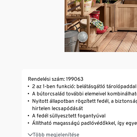
Rendelési szám: 199063
2 az 1-ben funkció: belátásgátló tárolópaddal
A bútorcsalád további elemeivel kombinálha
Nyitott állapotban rögzített fedél, a bizton
hirtelen lecsapódását
A fedél süllyesztett fogantyúval
Állítható magasságú padlóvédőkkel, így egyene
Fali rögzítéssel és csatlakozó rögzítéssel mo
Több megjelenítése