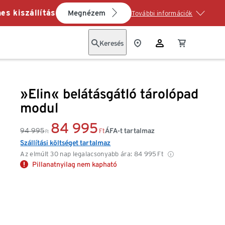
es kiszállítás
Megnézem
További információk
Keresés
»Elin« belátásgátló tárolópad
modul
84 995
94 995
ÁFA-t tartalmaz
Ft
Ft
Szállítási költséget tartalmaz
Az elmúlt 30 nap legalacsonyabb ára:
84 995
Ft
Pillanatnyilag nem kapható