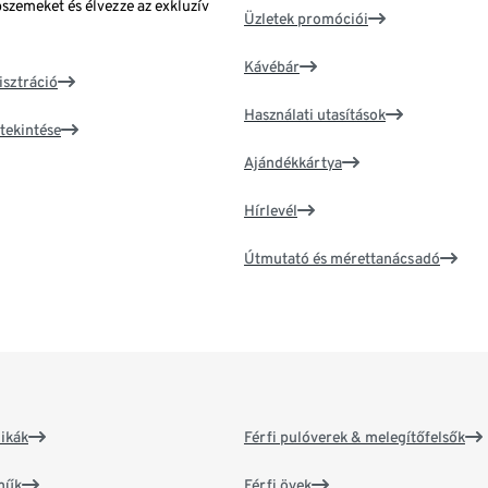
bszemeket és élvezze az exkluzív
Üzletek promóciói
Kávébár
isztráció
Használati utasítások
tekintése
Ajándékkártya
Hírlevél
Útmutató és mérettanácsadó
ikák
Férfi pulóverek & melegítőfelsők
műk
Férfi övek