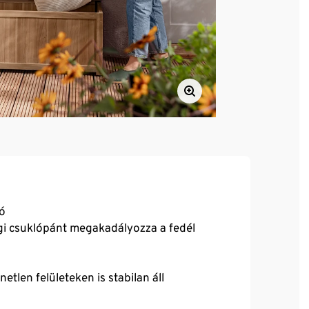
tó
sági csuklópánt megakadályozza a fedél
tlen felületeken is stabilan áll
duláris használathoz