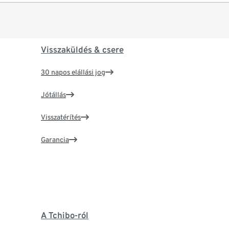
Visszaküldés & csere
30 napos elállási jog
Jótállás
Visszatérítés
Garancia
A Tchibo-ról