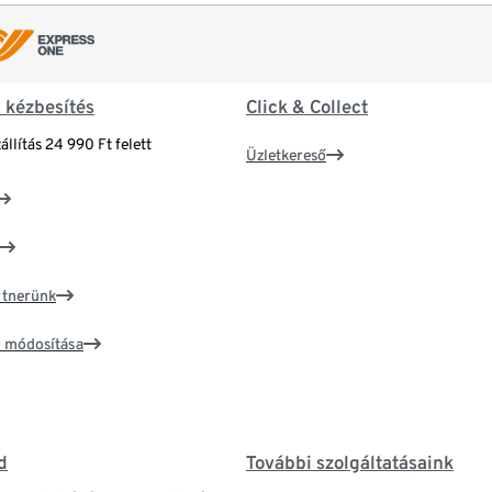
& kézbesítés
Click & Collect
állítás 24 990 Ft felett
Üzletkereső
artnerünk
ím módosítása
d
További szolgáltatásaink