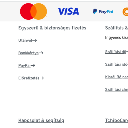
Egyszerű & biztonságos fizetés
Szállítás 
Ingyenes kisz
Utánvét
Szállítási díj
Bankkártya
Szállítási idő
PayPal
Kiszállító p
Előrefizetés
Szállítási c
Kapcsolat & segítség
TchiboCar