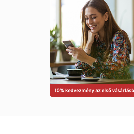
10% kedvezmény az első vásárlásb