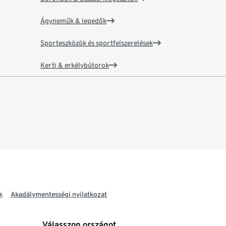
Ágyneműk & lepedők
Sporteszközök és sportfelszerelések
Kerti & erkélybútorok
k
Akadálymentességi nyilatkozat
Válasszon országot