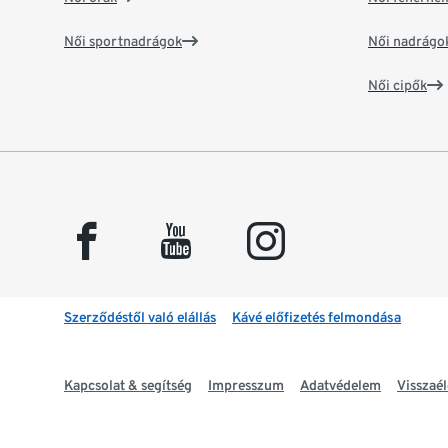
Női sportnadrágok
Női nadrágo
Női cipők
facebook
youtube
instagram
Szerződéstől való elállás
Kávé előfizetés felmondása
Kapcsolat & segítség
Impresszum
Adatvédelem
Visszaél