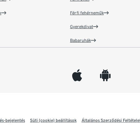
k
Férfi fehérneműk
Gyerekdivat
Babaruhák
appleinc
android
és-bejelentés
Süti (cookie) beállítások
Általános Szerződési Feltétele