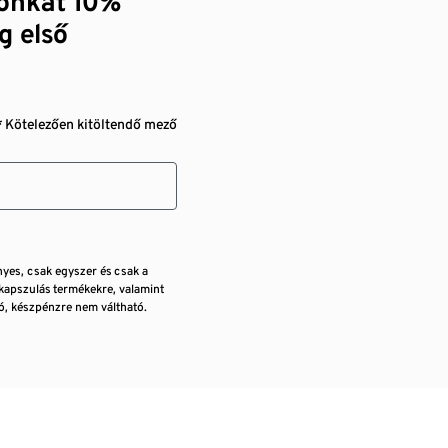
zónkat 10%
g első
* Kötelezően kitöltendő mező
nyes, csak egyszer és csak a
kapszulás termékekre, valamint
, készpénzre nem váltható.