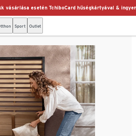
k vásárlása esetén TchiboCard hűségkártyával & ingyen
tthon
Sport
Outlet