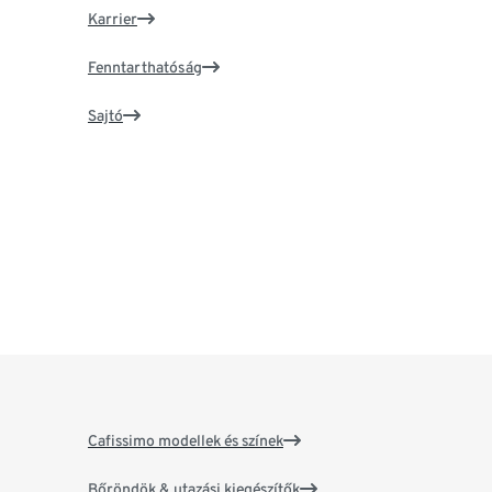
Karrier
Fenntarthatóság
Sajtó
Cafissimo modellek és színek
Bőröndök & utazási kiegészítők