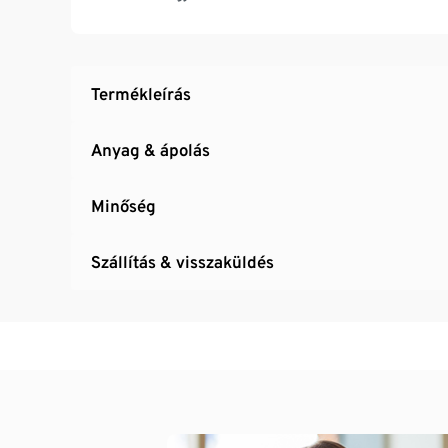
UV- és időjárásálló
Dekorációs tipp: díszítse a lécfalat függő kas
»Elin« bútorcsaládunk tagja
Termékleírás
Anyag & ápolás
Minőség
Szállítás & visszaküldés