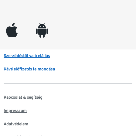
appleinc
android
Szerződéstől való elállás
Kávé előfizetés felmondása
Kapcsolat & segítség
Impresszum
Adatvédelem