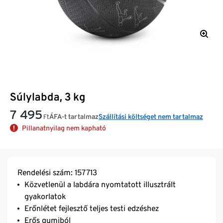
Súlylabda, 3 kg
7 495
ÁFA-t tartalmaz
Szállítási költséget nem tartalmaz
Ft
Pillanatnyilag nem kapható
Rendelési szám: 157713
Közvetlenül a labdára nyomtatott illusztrált
gyakorlatok
Erőnlétet fejlesztő teljes testi edzéshez
Erős gumiból