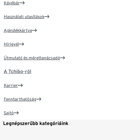
Kávébár
Használati utasítások
Ajándékkártya
Hírlevél
Útmutató és mérettanácsadó
A Tchibo-ról
Karrier
Fenntarthatóság
Sajtó
Legnépszerűbb kategóriáink