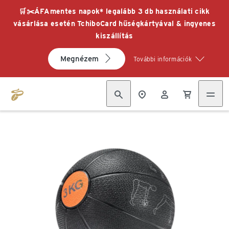
🛒✂️ÁFAmentes napok* legalább 3 db használati cikk
vásárlása esetén TchiboCard hűségkártyával & ingyenes
kiszállítás
Megnézem
További információk