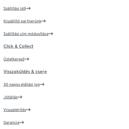
Szállítási idő
Kiszállító partnerünk
Szállítási cím módosítása
Click & Collect
Üzletkereső
Visszaküldés & csere
30 napos elállási jog
Jótállás
Visszatérítés
Garancia