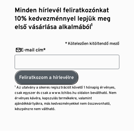
Minden hírlevél feliratkozónkat
10% kedvezménnyel lepjük meg
első vásárlása alkalmából¹
* Kötelezően kitöltendő mező
E-mail cím*
Feliratkozom a hírlevélre
¹ Az utalvány a sikeres regisztrációt követő 1 hónapig érvényes,
csak egyszer és csak a www.tchibo.hu oldalon beváltható. Nem
érvényes kávéra, kapszulás termékekre, valamint
ajándékkártyákra, más kedvezményekkel nem összevonható,
készpénzre nem váltható.