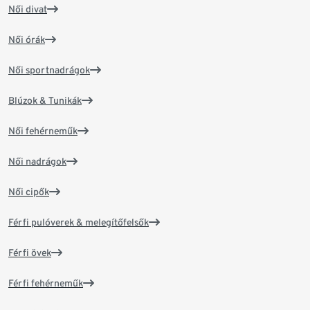
Női divat
Női órák
Női sportnadrágok
Blúzok & Tunikák
Női fehérneműk
Női nadrágok
Női cipők
Férfi pulóverek & melegítőfelsők
Férfi övek
Férfi fehérneműk