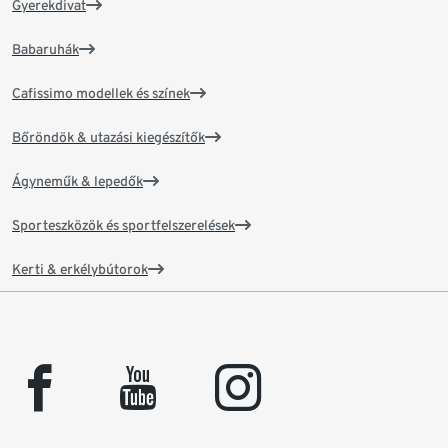
Gyerekdivat
Babaruhák
Cafissimo modellek és színek
Bőröndök & utazási kiegészítők
Ágyneműk & lepedők
Sporteszközök és sportfelszerelések
Kerti & erkélybútorok
facebook
youtube
instagram