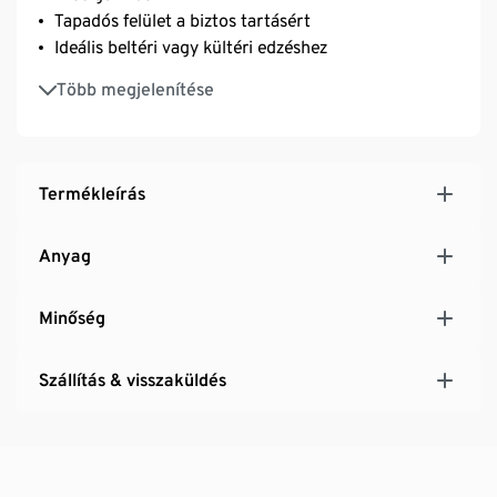
Tapadós felület a biztos tartásért
Ideális beltéri vagy kültéri edzéshez
Nedves ruhával könnyen letörölhető
Több megjelenítése
Termékleírás
Anyag
Minőség
Szállítás & visszaküldés