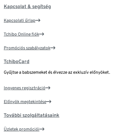
Kapcsolat & segítség
Kapcsolati űrlap
Tchibo Online fiók
Promóciós szabályzatok
TchiboCard
Gyűjtse a babszemeket és élvezze az exkluzív előnyöket.
Ingyenes regisztráció
Előnyök megtekintése
További szolgáltatásaink
Üzletek promóciói