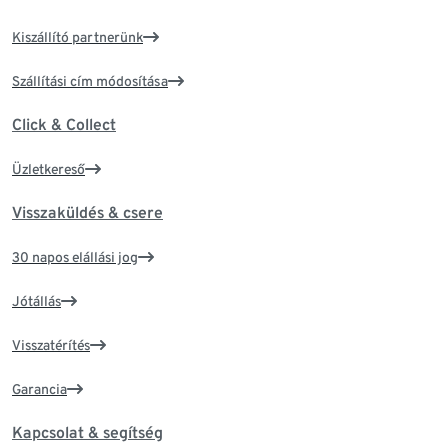
Kiszállító partnerünk
Szállítási cím módosítása
Click & Collect
Üzletkereső
Visszaküldés & csere
30 napos elállási jog
Jótállás
Visszatérítés
Garancia
Kapcsolat & segítség