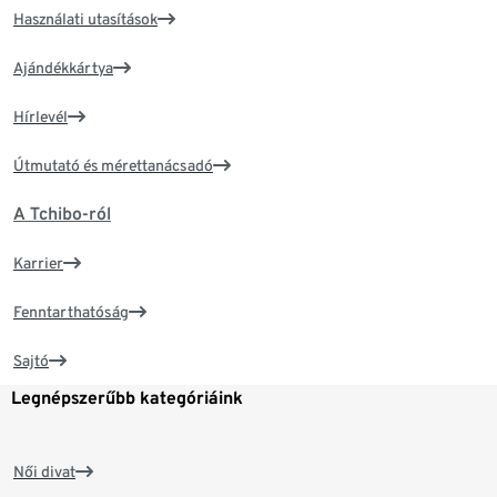
Használati utasítások
Ajándékkártya
Hírlevél
Útmutató és mérettanácsadó
A Tchibo-ról
Karrier
Fenntarthatóság
Sajtó
Legnépszerűbb kategóriáink
Női divat