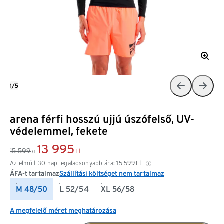
1/5
arena férfi hosszú ujjú úszófelső, UV-
védelemmel, fekete
13 995
15 599
Ft
Ft
Az elmúlt 30 nap legalacsonyabb ára:
15 599
Ft
ÁFA-t tartalmaz
Szállítási költséget nem tartalmaz
M 48/50
L 52/54
XL 56/58
A megfelelő méret meghatározása