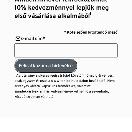
10% kedvezménnyel lepjük meg
első vásárlása alkalmából¹
* Kötelezően kitöltendő mező
E-mail cím*
Feliratkozom a hírlevélre
¹ Az utalvány a sikeres regisztrációt követő 1 hónapig érvényes,
csak egyszer és csak a www.tchibo.hu oldalon beváltható. Nem
érvényes kávéra, kapszulás termékekre, valamint
ajándékkártyákra, más kedvezményekkel nem összevonható,
készpénzre nem váltható.