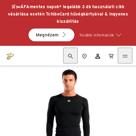
🛒✂️ÁFAmentes napok* legalább 3 db használati cikk
vásárlása esetén TchiboCard hűségkártyával & ingyenes
kiszállítás
Megnézem
További információk