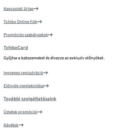
Kapcsolati űrlap
Tchibo Online fiók
Promóciós szabályzatok
TchiboCard
Gyűjtse a babszemeket és élvezze az exkluzív előnyöket.
Ingyenes regisztráció
Előnyök megtekintése
További szolgáltatásaink
Üzletek promóciói
Kávébár