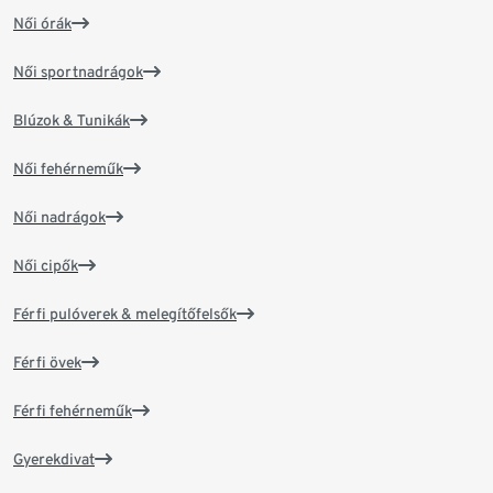
Női órák
Női sportnadrágok
Blúzok & Tunikák
Női fehérneműk
Női nadrágok
Női cipők
Férfi pulóverek & melegítőfelsők
Férfi övek
Férfi fehérneműk
Gyerekdivat