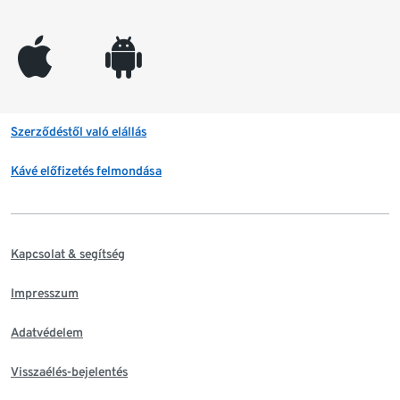
appleinc
android
Szerződéstől való elállás
Kávé előfizetés felmondása
Kapcsolat & segítség
Impresszum
Adatvédelem
Visszaélés-bejelentés