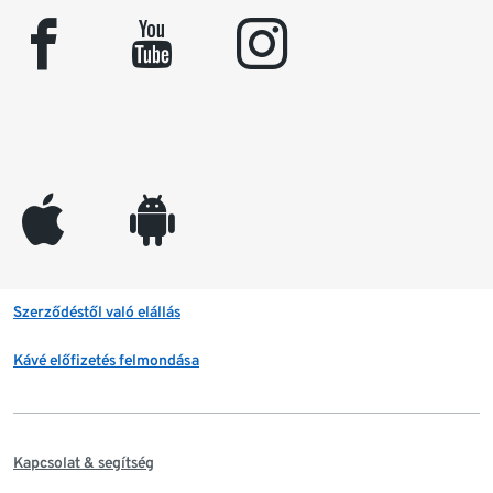
facebook
youtube
instagram
appleinc
android
Szerződéstől való elállás
Kávé előfizetés felmondása
Kapcsolat & segítség