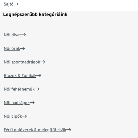
Sajtó
Legnépszerűbb kategóriáink
Női divat
Női órák
Női sportnadrágok
Blúzok & Tunikák
Női fehérneműk
Női nadrágok
Női cipők
Férfi pulóverek & melegítőfelsők