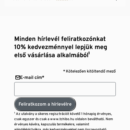
Minden hírlevél feliratkozónkat
10% kedvezménnyel lepjük meg
első vásárlása alkalmából¹
* Kötelezően kitöltendő mező
E-mail cím*
Feliratkozom a hírlevélre
¹ Az utalvány a sikeres regisztrációt követő 1 hónapig érvényes,
csak egyszer és csak a www.tchibo.hu oldalon beváltható. Nem
érvényes kávéra, kapszulás termékekre, valamint
ajándékkártyákra, más kedvezményekkel nem összevonható,