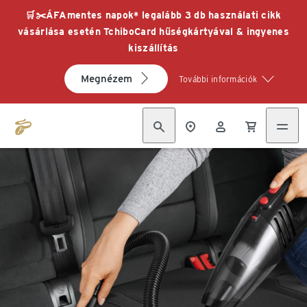
🛒✂️ÁFAmentes napok* legalább 3 db használati cikk
vásárlása esetén TchiboCard hűségkártyával & ingyenes
kiszállítás
Megnézem
További információk