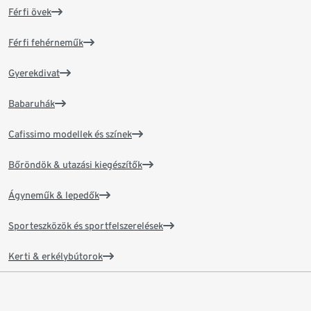
Férfi övek
Férfi fehérneműk
Gyerekdivat
Babaruhák
Cafissimo modellek és színek
Bőröndök & utazási kiegészítők
Ágyneműk & lepedők
Sporteszközök és sportfelszerelések
Kerti & erkélybútorok