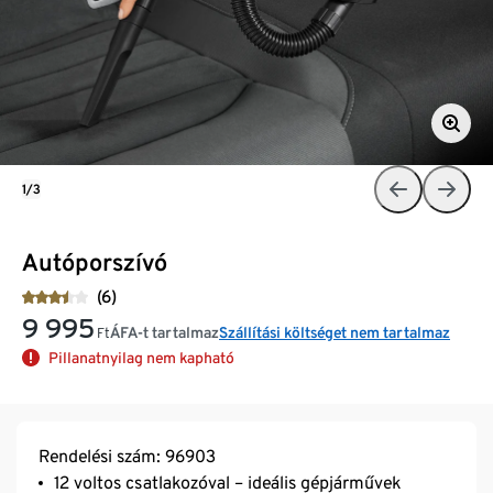
1/3
Autóporszívó
(6)
9 995
ÁFA-t tartalmaz
Szállítási költséget nem tartalmaz
Ft
Pillanatnyilag nem kapható
Rendelési szám: 96903
12 voltos csatlakozóval – ideális gépjárművek