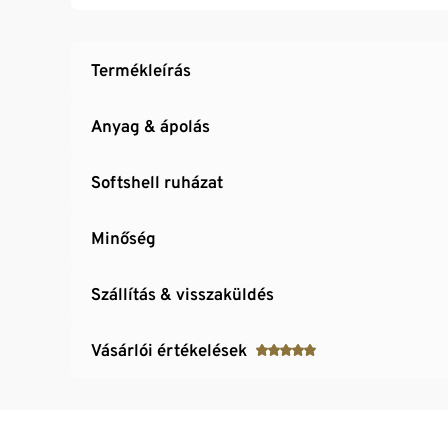
Állvédővel ellátott cipzár
Patentgombos mellzseb
Termékleírás
Anyag & ápolás
Softshell ruházat
Minőség
Szállítás & visszaküldés
Vásárlói értékelések