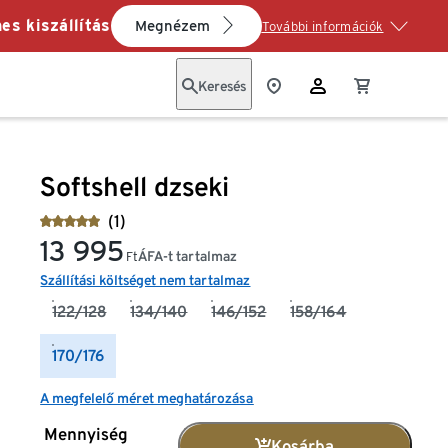
es kiszállítás
Megnézem
További információk
Keresés
Softshell dzseki
(1)
13 995
ÁFA-t tartalmaz
Ft
Szállítási költséget nem tartalmaz
122/128
134/140
146/152
158/164
170/176
A megfelelő méret meghatározása
Mennyiség
Kosárba