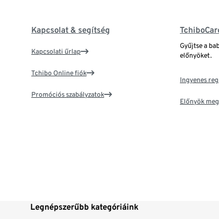
Kapcsolat & segítség
TchiboCar
Gyűjtse a ba
Kapcsolati űrlap
előnyöket.
Tchibo Online fiók
Ingyenes reg
Promóciós szabályzatok
Előnyök meg
Legnépszerűbb kategóriáink