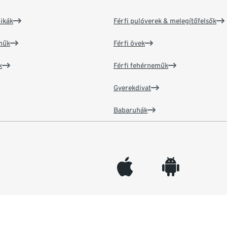
ikák
Férfi pulóverek & melegítőfelsők
műk
Férfi övek
k
Férfi fehérneműk
Gyerekdivat
Babaruhák
appleinc
android