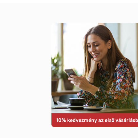
10% kedvezmény az első vásárlásb