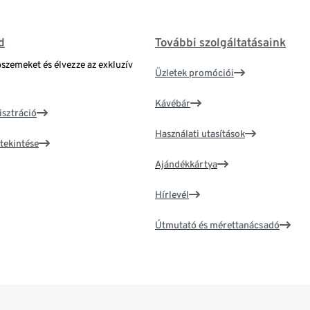
d
További szolgáltatásaink
bszemeket és élvezze az exkluzív
Üzletek promóciói
Kávébár
isztráció
Használati utasítások
tekintése
Ajándékkártya
Hírlevél
Útmutató és mérettanácsadó