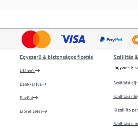
Egyszerű & biztonságos fizetés
Szállítás 
Ingyenes kisz
Utánvét
Szállítási díj
Bankkártya
Szállítási idő
PayPal
Kiszállító p
Előrefizetés
Szállítási c