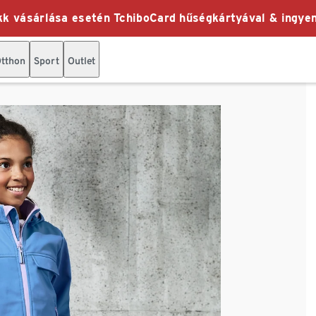
k vásárlása esetén TchiboCard hűségkártyával & ingyen
tthon
Sport
Outlet