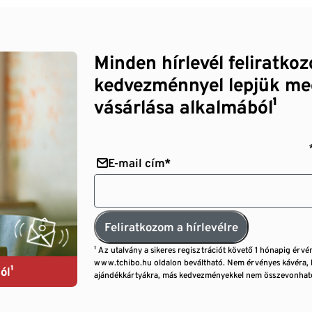
Minden hírlevél feliratko
kedvezménnyel lepjük me
vásárlása alkalmából¹
E-mail cím*
Feliratkozom a hírlevélre
¹ Az utalvány a sikeres regisztrációt követő 1 hónapig érvé
www.tchibo.hu oldalon beváltható. Nem érvényes kávéra, 
ól¹
ajándékkártyákra, más kedvezményekkel nem összevonható