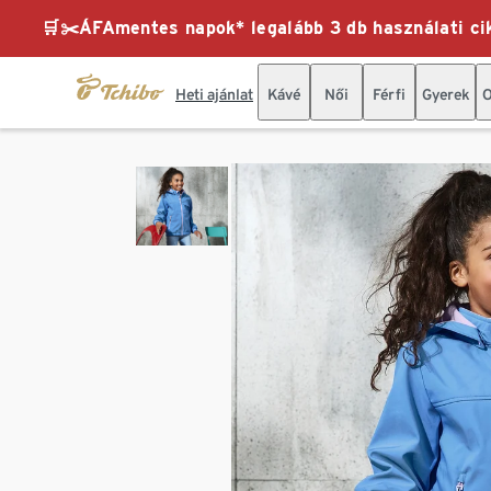
🛒✂️ÁFAmentes napok* legalább 3 db használati cik
Heti ajánlat
Kávé
Női
Férfi
Gyerek
O