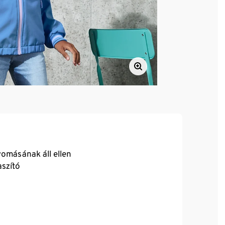
omásának áll ellen
szító