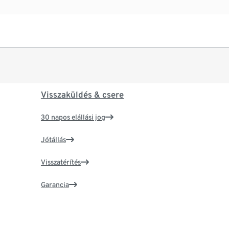
Visszaküldés & csere
30 napos elállási jog
Jótállás
Visszatérítés
Garancia