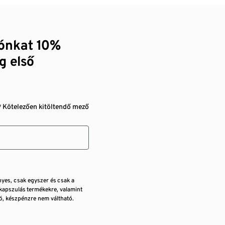
zónkat 10%
g első
* Kötelezően kitöltendő mező
nyes, csak egyszer és csak a
kapszulás termékekre, valamint
, készpénzre nem váltható.