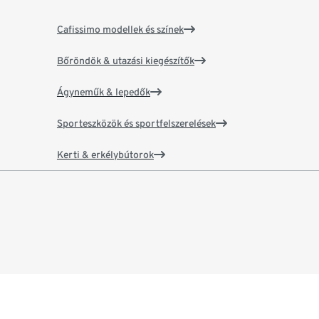
Cafissimo modellek és színek
Bőröndök & utazási kiegészítők
Ágyneműk & lepedők
Sporteszközök és sportfelszerelések
Kerti & erkélybútorok