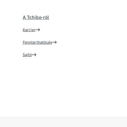
A Tchibo-ról
Karrier
Fenntarthatóság
Sajtó