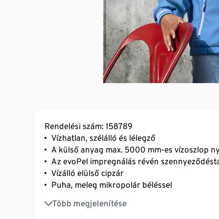
Rendelési szám: 158789
Vízhatlan, szélálló és lélegző
A külső anyag max. 5000 mm-es vízoszlop ny
Az evoPel impregnálás révén szennyeződésta
Vízálló elülső cipzár
Puha, meleg mikropolár béléssel
Legombolható kapucni
Több megjelenítése
2 oldalsó, vízálló, cipzáras zseb