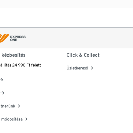
& kézbesítés
Click & Collect
állítás 24 990 Ft felett
Üzletkereső
artnerünk
ím módosítása